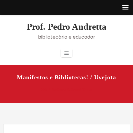
Skip
to
Prof. Pedro Andretta
content
bibliotecário e educador
Manifestos e Bibliotecas! / Uvejota
Início
Manifestos e Bibliotecas! / Uvejota