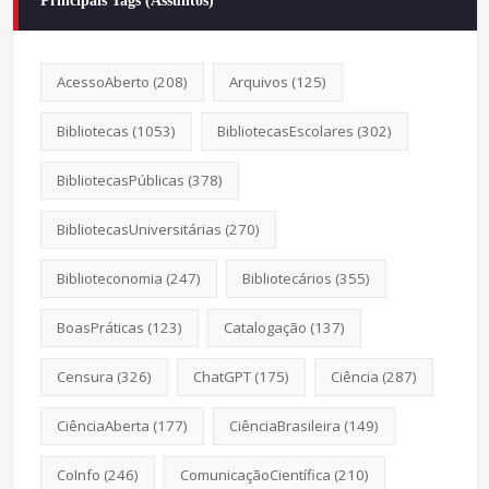
Principais Tags (Assuntos)
AcessoAberto
(208)
Arquivos
(125)
Bibliotecas
(1053)
BibliotecasEscolares
(302)
BibliotecasPúblicas
(378)
BibliotecasUniversitárias
(270)
Biblioteconomia
(247)
Bibliotecários
(355)
BoasPráticas
(123)
Catalogação
(137)
Censura
(326)
ChatGPT
(175)
Ciência
(287)
CiênciaAberta
(177)
CiênciaBrasileira
(149)
CoInfo
(246)
ComunicaçãoCientífica
(210)