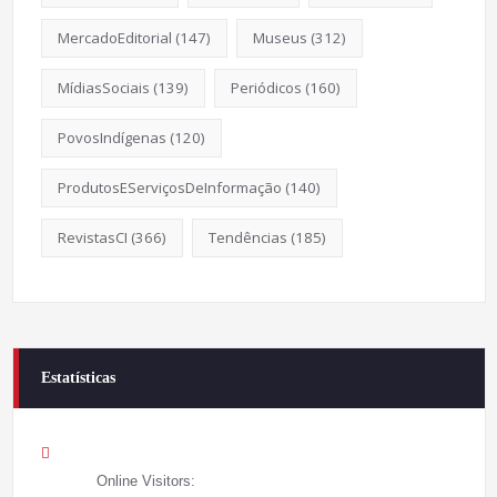
MercadoEditorial
(147)
Museus
(312)
MídiasSociais
(139)
Periódicos
(160)
PovosIndígenas
(120)
ProdutosEServiçosDeInformação
(140)
RevistasCI
(366)
Tendências
(185)
Estatísticas
Online Visitors: