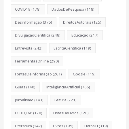
COVID19
(178)
DadosDePesquisa
(118)
Desinformação
(375)
DireitosAutorais
(125)
DivulgaçãoCientífica
(248)
Educação
(217)
Entrevista
(242)
EscritaCientífica
(119)
FerramentasOnline
(290)
FontesDeInformação
(261)
Google
(119)
Guias
(140)
InteligênciaArtificial
(766)
Jornalismo
(143)
Leitura
(221)
LGBTQIAP
(120)
ListasDeLivros
(120)
Literatura
(147)
Livros
(195)
LivrosCI
(319)