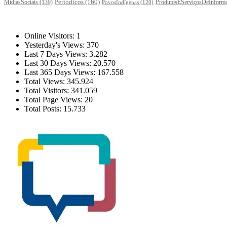
Periódicos
(160)
MídiasSociais
(139)
ProdutosEServiçosDeInform
PovosIndígenas
(120)
Estatísticas
Online Visitors:
1
Yesterday's Views:
370
Last 7 Days Views:
3.282
Last 30 Days Views:
20.570
Last 365 Days Views:
167.558
Total Views:
345.924
Total Visitors:
341.059
Total Page Views:
20
Total Posts:
15.733