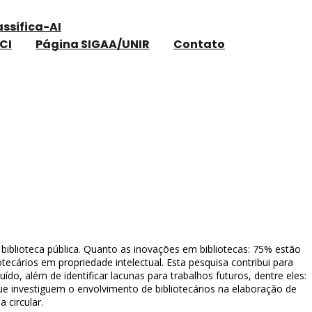
assifica-AI
CI
Página SIGAA/UNIR
Contato
a / RDBCI
 biblioteca pública. Quanto as inovações em bibliotecas: 75% estão
ecários em propriedade intelectual. Esta pesquisa contribui para
o, além de identificar lacunas para trabalhos futuros, dentre eles:
que investiguem o envolvimento de bibliotecários na elaboração de
 circular.