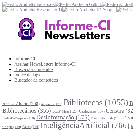
Recursos Informe-CI
Informe-CI
Assinar NewsLetters Informe-CI
Busca por conteúdos
Índice de tags
Buscador de conteúdos
Principais Tags (Assuntos)
Bibliotecas
(1053)
B
AcessoAberto
(208)
Arquivos
(125)
Bibliotecários
(355)
Censura
(32
Catalogação
(137)
BoasPráticas
(123)
Desinformação
(375)
Divu
DireitosAutorais
(125)
DadosDePesquisa
(118)
InteligênciaArtificial
(766)
Guias
(140)
J
Google
(119)