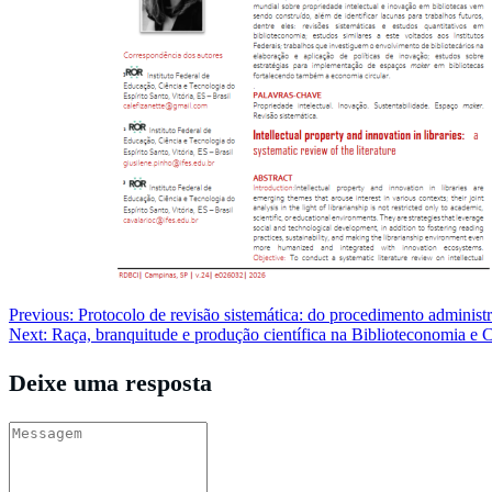
Navegação
Previous:
Protocolo de revisão sistemática: do procedimento adminis
Next:
Raça, branquitude e produção científica na Biblioteconomia e 
de
Post
Deixe uma resposta