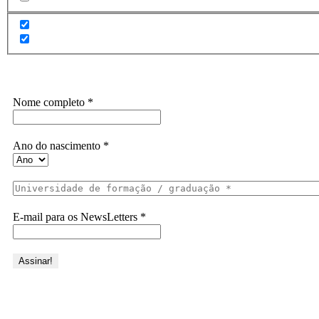
Assine a Informe-CI NewsLetters
Nome completo
*
Ano do nascimento
*
E-mail para os NewsLetters
*
Acesse também