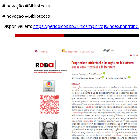
#Inovação #Bibliotecas
#Inovação #Bibliotecas
Disponível em:
https://periodicos.sbu.unicamp.br/ojs/index.php/rdbc