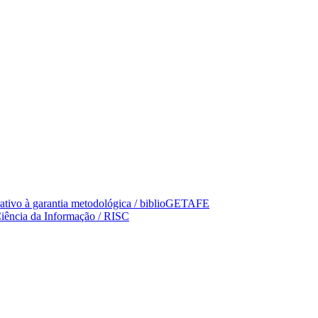
trativo à garantia metodológica / biblioGETAFE
Ciência da Informação / RISC