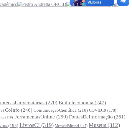
iotecasUniversitárias
(270)
Biblioteconomia
(247)
CoInfo
(246)
ComunicaçãoCientífica
(210)
COVID19
(178)
49)
FerramentasOnline
(290)
FontesDeInformação
(261)
fica
(119)
LivrosCI
(319)
Museus
(312)
vros
(195)
MercadoEditorial
(147)