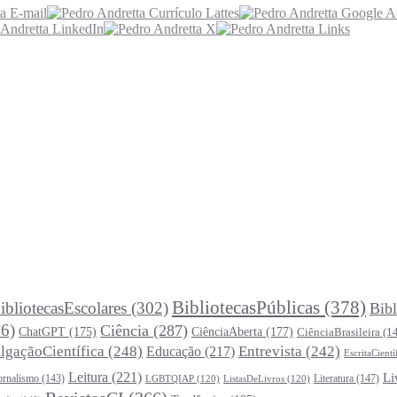
BibliotecasPúblicas
(378)
ibliotecasEscolares
(302)
Bibl
6)
Ciência
(287)
ChatGPT
(175)
CiênciaAberta
(177)
CiênciaBrasileira
(1
lgaçãoCientífica
(248)
Entrevista
(242)
Educação
(217)
EscritaCientí
Leitura
(221)
Li
ornalismo
(143)
Literatura
(147)
LGBTQIAP
(120)
ListasDeLivros
(120)