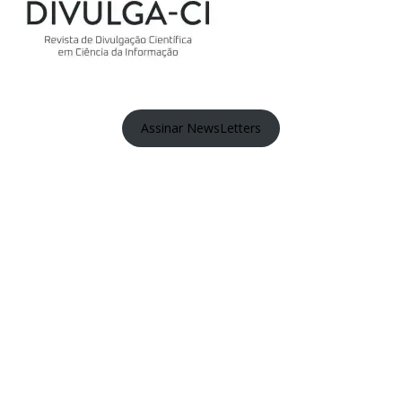
Assinar NewsLetters