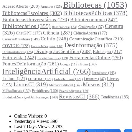
Bibliotecas
(1053)
AcessoAberto
(208)
Arquivos
(125)
BibliotecasPúblicas
(378)
BibliotecasEscolares
(302)
BibliotecasUniversitárias
(270)
Biblioteconomia
(247)
Bibliotecários
(355)
Censura
Catalogação
(137)
BoasPráticas
(123)
(326)
Ciência
(287)
ChatGPT
(175)
CiênciaAberta
(177)
CoInfo
(246)
ComunicaçãoCientífica
(210)
CiênciaBrasileira
(149)
Desinformação
(375)
COVID19
(178)
DadosDePesquisa
(118)
DivulgaçãoCientífica
(248)
Educação
(217)
DireitosAutorais
(125)
FerramentasOnline
(290)
Entrevista
(242)
EscritaCientífica
(119)
FontesDeInformação
(261)
Guias
(140)
Google
(119)
InteligênciaArtificial
(766)
Jornalismo
(143)
Leitura
(221)
Livros
Literatura
(147)
LGBTQIAP
(120)
ListasDeLivros
(120)
LivrosCI
(319)
Museus
(312)
(195)
MercadoEditorial
(147)
Periódicos
(160)
MídiasSociais
(139)
PovosIndígenas
(120)
RevistasCI
(366)
Tendências
(185)
ProdutosEServiçosDeInformação
(140)
Estatísticas
Online Visitors:
0
Yesterday's Views:
390
Last 7 Days Views:
2.783
Last 30 Days Views:
19.670