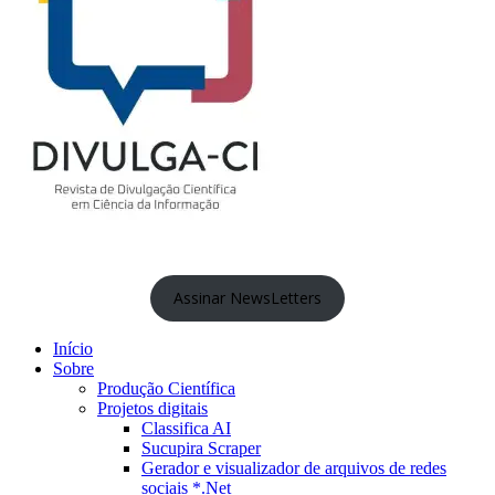
Assinar NewsLetters
Início
Sobre
Produção Científica
Projetos digitais
Classifica AI
Sucupira Scraper
Gerador e visualizador de arquivos de redes
sociais *.Net