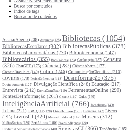
Assinar NewsLetters Informe-CI
Busca por conteúdos
Índice de tags
Buscador de conteúdos
Principais Tags (Assuntos)
Bibliotecas
(1054)
AcessoAberto
(208)
Arquivos
(125)
BibliotecasPúblicas
(378)
BibliotecasEscolares
(302)
BibliotecasUniversitárias
(270)
Biblioteconomia
(247)
Bibliotecários
(355)
Censura
Catalogação
(137)
BoasPráticas
(123)
(326)
Ciência
(287)
ChatGPT
(175)
CiênciaAberta
(177)
CoInfo
(246)
ComunicaçãoCientífica
(210)
CiênciaBrasileira
(149)
Desinformação
(375)
COVID19
(178)
DadosDePesquisa
(118)
DivulgaçãoCientífica
(248)
Educação
(217)
DireitosAutorais
(125)
FerramentasOnline
(290)
Entrevista
(242)
EscritaCientífica
(119)
FontesDeInformação
(261)
Guias
(140)
Google
(119)
InteligênciaArtificial
(766)
Jornalismo
(143)
Leitura
(221)
Livros
Literatura
(147)
LGBTQIAP
(120)
ListasDeLivros
(120)
LivrosCI
(320)
Museus
(312)
(195)
MercadoEditorial
(147)
Periódicos
(160)
MídiasSociais
(139)
PovosIndígenas
(120)
RevistasCI
(366)
Tendências
(185)
ProdutosEServiçosDeInformação
(140)