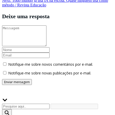
Next:
Todo mundo já usa IA na escola. Quase ninguém usa como
Post
método / Revista Educação
Deixe uma resposta
Notifique-me sobre novos comentários por e-mail.
Notifique-me sobre novas publicações por e-mail.
Buscador