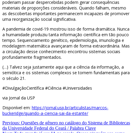
poderiam passar despercebidas podem gerar consequências
materiais de proporções consideráveis. Quando falham, mesmo
as descobertas importantes permanecem incapazes de promover
uma reorganização social significativa.
A pandemia de covid-19 mostrou isso de forma dramática. Nunca
a humanidade produziu tanta informação científica em tão pouco
tempo. Sequenciamento genético, epidemiologia, imunologia e
modelagem matemática avançaram de forma extraordinária. Mas
a circulação desse conhecimento encontrou sistemas sociais
profundamente fragmentados.
(…) Talvez seja justamente aqui que a ciência da informação, a
semiótica e os sistemas complexos se tornem fundamentais para
o século 21.
#DivulgaçãoCientífica #Ciência #Universidades
via Jornal da USP
Disponível em:
https://jornal.usp.br/articulistas/marcos-
buckeridge/quando-a-ciencia-sai-da-estante/
Navegação
Previous:
Questões de gênero no catálogo do Sistema de Bibliotecas
da Universidade Federal do Ceará / Palabra Clave
de