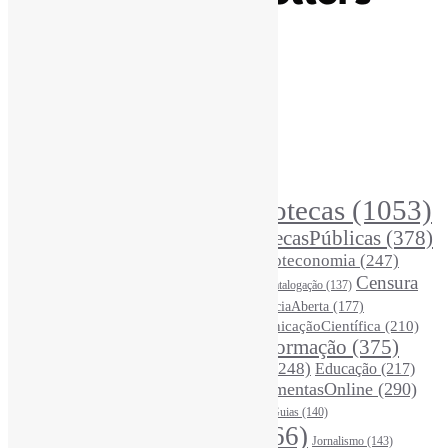
Recursos Informe-CI
Informe-CI
Assinar NewsLetters Informe-CI
Busca por conteúdos
Índice de tags
Buscador de conteúdos
Principais Tags (Assuntos)
Bibliotecas
(1053)
AcessoAberto
(208)
Arquivos
(125)
BibliotecasPúblicas
(378)
BibliotecasEscolares
(302)
BibliotecasUniversitárias
(270)
Biblioteconomia
(247)
Bibliotecários
(355)
Censura
Catalogação
(137)
BoasPráticas
(123)
(326)
Ciência
(287)
ChatGPT
(175)
CiênciaAberta
(177)
CoInfo
(246)
ComunicaçãoCientífica
(210)
CiênciaBrasileira
(149)
Desinformação
(375)
COVID19
(178)
DadosDePesquisa
(118)
DivulgaçãoCientífica
(248)
Educação
(217)
DireitosAutorais
(125)
FerramentasOnline
(290)
Entrevista
(242)
EscritaCientífica
(119)
FontesDeInformação
(261)
Guias
(140)
Google
(119)
InteligênciaArtificial
(766)
Jornalismo
(143)