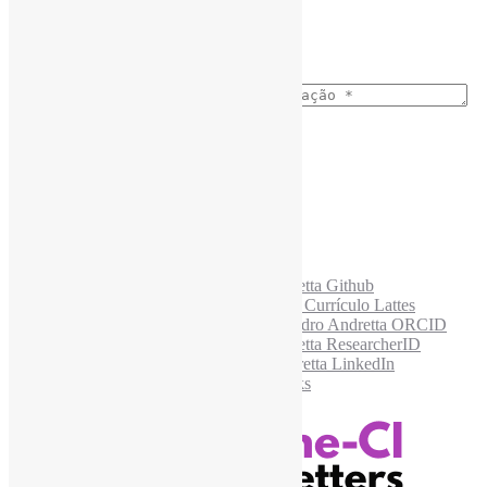
Ano do nascimento
*
E-mail para os NewsLetters
*
Acesse também