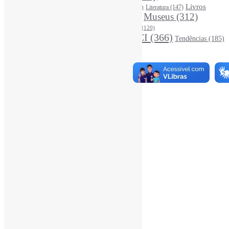
Leitura
(221)
Livros
Literatura
(147)
LGBTQIAP
(120)
ListasDeLivros
(120)
LivrosCI
(319)
Museus
(312)
(195)
MercadoEditorial
(147)
Periódicos
(160)
MídiasSociais
(139)
PovosIndígenas
(120)
RevistasCI
(366)
Tendências
(185)
ProdutosEServiçosDeInformação
(140)
Estatísticas
Online Visitors:
1
Yesterday's Views:
390
Last 7 Days Views:
2.875
Last 30 Days Views:
19.762
Last 365 Days Views:
167.737
Total Views:
346.442
Total Visitors:
341.551
Total Page Views:
9
Total Posts:
15.733