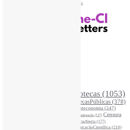
Recursos Informe-CI
Informe-CI
Assinar NewsLetters Informe-CI
Busca por conteúdos
Índice de tags
Buscador de conteúdos
Principais Tags (Assuntos)
Bibliotecas
(1053)
AcessoAberto
(208)
Arquivos
(125)
BibliotecasPúblicas
(378)
BibliotecasEscolares
(302)
BibliotecasUniversitárias
(270)
Biblioteconomia
(247)
Bibliotecários
(355)
Censura
Catalogação
(137)
BoasPráticas
(123)
(326)
Ciência
(287)
ChatGPT
(175)
CiênciaAberta
(177)
CoInfo
(246)
ComunicaçãoCientífica
(210)
CiênciaBrasileira
(149)