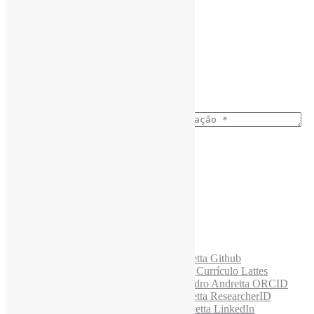
Assine a Informe-CI NewsLetters
Nome completo
*
Ano do nascimento
*
E-mail para os NewsLetters
*
Acesse também