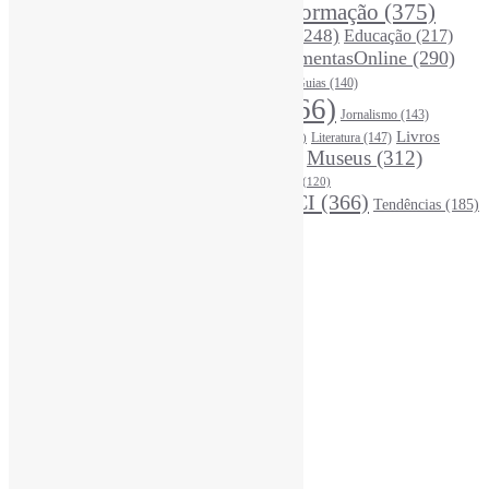
Desinformação
(375)
COVID19
(178)
DadosDePesquisa
(118)
DivulgaçãoCientífica
(248)
Educação
(217)
DireitosAutorais
(125)
FerramentasOnline
(290)
Entrevista
(242)
EscritaCientífica
(119)
FontesDeInformação
(261)
Guias
(140)
Google
(119)
InteligênciaArtificial
(766)
Jornalismo
(143)
Leitura
(221)
Livros
Literatura
(147)
LGBTQIAP
(120)
ListasDeLivros
(120)
LivrosCI
(319)
Museus
(312)
(195)
MercadoEditorial
(147)
Periódicos
(160)
MídiasSociais
(139)
PovosIndígenas
(120)
RevistasCI
(366)
Tendências
(185)
ProdutosEServiçosDeInformação
(140)
Estatísticas
Online Visitors:
1
Yesterday's Views:
390
Last 7 Days Views:
2.850
Last 30 Days Views:
19.737
Last 365 Days Views:
167.712
Total Views:
346.417
Total Visitors:
341.526
Total Page Views:
10
Total Posts:
15.733