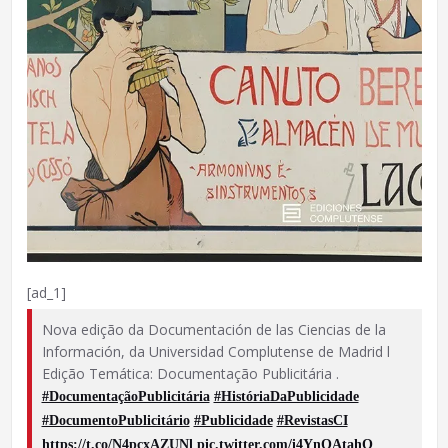
[ad_1]
Nova edição da Documentación de las Ciencias de la
Información, da Universidad Complutense de Madrid l
Edição Temática: Documentação Publicitária .
#DocumentaçãoPublicitária
#HistóriaDaPublicidade
#DocumentoPublicitário
#Publicidade
#RevistasCI
https://t.co/N4pcxAZUNl
pic.twitter.com/i4YnOAtahO