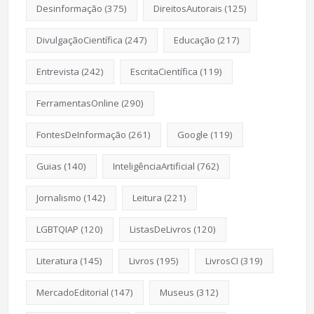
Desinformação
(375)
DireitosAutorais
(125)
DivulgaçãoCientífica
(247)
Educação
(217)
Entrevista
(242)
EscritaCientífica
(119)
FerramentasOnline
(290)
FontesDeInformação
(261)
Google
(119)
Guias
(140)
InteligênciaArtificial
(762)
Jornalismo
(142)
Leitura
(221)
LGBTQIAP
(120)
ListasDeLivros
(120)
Literatura
(145)
Livros
(195)
LivrosCI
(319)
MercadoEditorial
(147)
Museus
(312)