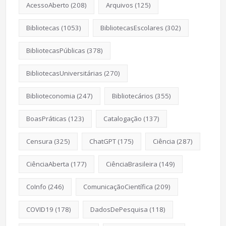
AcessoAberto
(208)
Arquivos
(125)
Bibliotecas
(1053)
BibliotecasEscolares
(302)
BibliotecasPúblicas
(378)
BibliotecasUniversitárias
(270)
Biblioteconomia
(247)
Bibliotecários
(355)
BoasPráticas
(123)
Catalogação
(137)
Censura
(325)
ChatGPT
(175)
Ciência
(287)
CiênciaAberta
(177)
CiênciaBrasileira
(149)
CoInfo
(246)
ComunicaçãoCientífica
(209)
COVID19
(178)
DadosDePesquisa
(118)