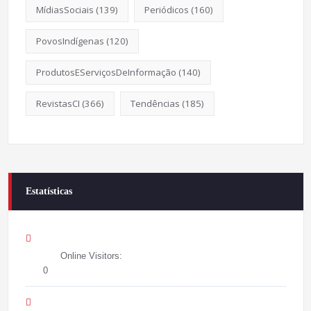
MídiasSociais
(139)
Periódicos
(160)
PovosIndígenas
(120)
ProdutosEServiçosDeInformação
(140)
RevistasCI
(366)
Tendências
(185)
Estatísticas
Online Visitors:
0