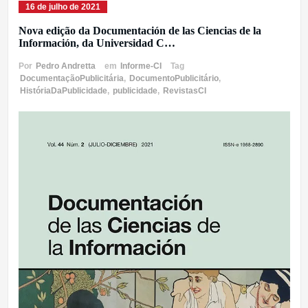
16 de julho de 2021
Nova edição da Documentación de las Ciencias de la
Información, da Universidad C…
Por
Pedro Andretta
em
Informe-CI
Tag
DocumentaçãoPublicitária
,
DocumentoPublicitário
,
HistóriaDaPublicidade
,
publicidade
,
RevistasCI