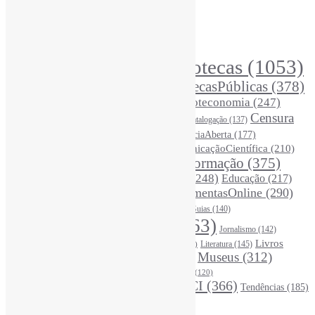
Índice de tags
Buscador de conteúdos
Principais Tags (Assuntos)
Bibliotecas
(1053)
AcessoAberto
(208)
Arquivos
(125)
BibliotecasPúblicas
(378)
BibliotecasEscolares
(302)
BibliotecasUniversitárias
(270)
Biblioteconomia
(247)
Bibliotecários
(355)
Censura
Catalogação
(137)
BoasPráticas
(123)
(326)
Ciência
(287)
ChatGPT
(175)
CiênciaAberta
(177)
CoInfo
(246)
ComunicaçãoCientífica
(210)
CiênciaBrasileira
(149)
Desinformação
(375)
COVID19
(178)
DadosDePesquisa
(118)
DivulgaçãoCientífica
(248)
Educação
(217)
DireitosAutorais
(125)
FerramentasOnline
(290)
Entrevista
(242)
EscritaCientífica
(119)
FontesDeInformação
(261)
Guias
(140)
Google
(119)
InteligênciaArtificial
(763)
Jornalismo
(142)
Leitura
(221)
Livros
Literatura
(145)
LGBTQIAP
(120)
ListasDeLivros
(120)
LivrosCI
(319)
Museus
(312)
(195)
MercadoEditorial
(147)
Periódicos
(160)
MídiasSociais
(139)
PovosIndígenas
(120)
RevistasCI
(366)
Tendências
(185)
ProdutosEServiçosDeInformação
(140)
Estatísticas