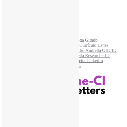
Acesse também
Recursos Informe-CI
Informe-CI
Assinar NewsLetters Informe-CI
Busca por conteúdos