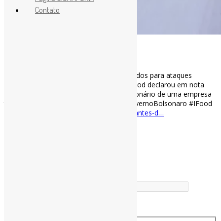
Contato
[ad_1]
Restaurantes do iFood têm nomes alterados para ataques
políticos e mensagens anti-vacina l “O iFood declarou em nota
que o incidente foi causado por um funcionário de uma empresa
terceirizada que presta serviços […]” #GovernoBolsonaro #IFood
via Gizmodo
gizmodo.uol.com.br/restaurantes-d…
[ad_2]
Fonte
by
Projeto Informe-CI
Buscador