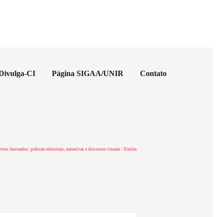
 Divulga-CI
Página SIGAA/UNIR
Contato
vros ilustrados: práticas editoriais, narrativas e discursos visuais / Emilia