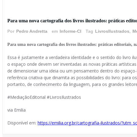
30 de abril de 2025
Para uma nova cartografia dos livros ilustrados: práticas editori
Por
Pedro Andretta
em
Informe-CI
Tag
LivrosIlustrados
,
Me
Para uma nova cartografia dos livros ilustrados: práticas editoriais, na
Essa é justamente a verdadeira identidade e o sentido do livro 
o espaço onde devem ser inventadas as novas práticas artístic
de dimensionar uma ideia ou um pensamento dentro do espaço-li
referência criativa que dinamita as possibilidades do livro: par
portanto, de conhecimento da linguagem, para os grandes leitore
#MediaçãoEditorial #LivrosIlustrados
via Emilia
Disponível em:
https://emilia.org.br/cartografia-ilustrados/?u