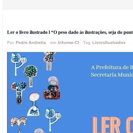
22 de maio de 2022
Ler o livro ilustrado l “O peso dado às ilustrações, seja do pon
Por
Pedro Andretta
em
Informe-CI
Tag
LivrosIlustrados