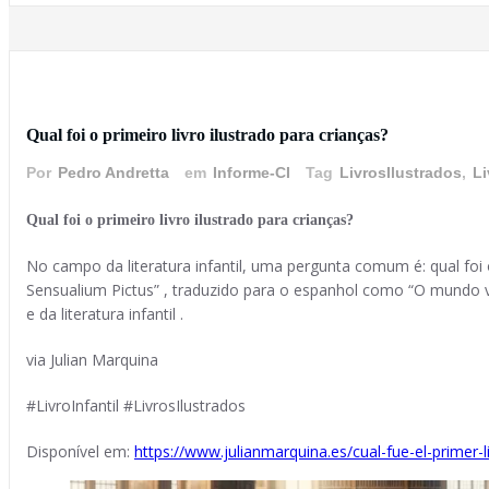
14 de novembro de 2023
Qual foi o primeiro livro ilustrado para crianças?
Por
Pedro Andretta
em
Informe-CI
Tag
LivrosIlustrados
,
Li
Qual foi o primeiro livro ilustrado para crianças?
No campo da literatura infantil, uma pergunta comum é: qual foi 
Sensualium Pictus” , traduzido para o espanhol como “O mundo v
e da literatura infantil .
via Julian Marquina
#LivroInfantil #LivrosIlustrados
Disponível em:
https://www.julianmarquina.es/cual-fue-el-primer-l