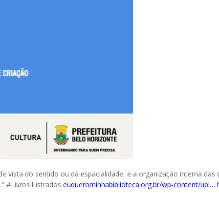
o de vista do sentido ou da espacialidade, e a organização interna das
s.” #LivrosIlustrados
euquerominhabiblioteca.org.br/wp-content/upl…