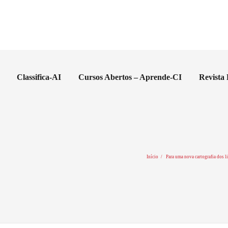
Classifica-AI
Cursos Abertos – Aprende-CI
Revista
Início
Para uma nova cartografia dos li