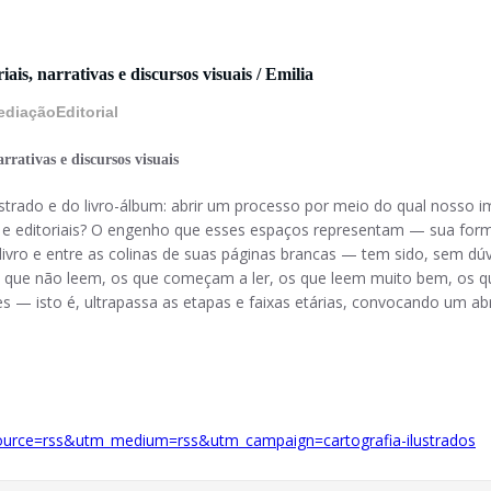
ais, narrativas e discursos visuais / Emilia
diaçãoEditorial
rrativas e discursos visuais
ilustrado e do livro-álbum: abrir um processo por meio do qual nosso
as e editoriais? O engenho que esses espaços representam — sua for
vro e entre as colinas de suas páginas brancas — tem sido, sem dú
a os que não leem, os que começam a ler, os que leem muito bem, os q
s — isto é, ultrapassa as etapas e faixas etárias, convocando um ab
tm_source=rss&utm_medium=rss&utm_campaign=cartografia-ilustrados