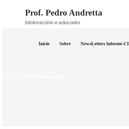
Skip
Prof. Pedro Andretta
to
content
bibliotecário e educador
Início
Sobre
NewsLetters Informe-CI
Tag: LivrosIlustrados