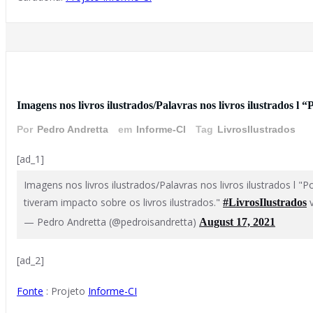
17 de agosto de 2021
Imagens nos livros ilustrados/Palavras nos livros ilustrados l 
Por
Pedro Andretta
em
Informe-CI
Tag
LivrosIlustrados
[ad_1]
Imagens nos livros ilustrados/Palavras nos livros ilustrados l 
tiveram impacto sobre os livros ilustrados."
v
#LivrosIlustrados
— Pedro Andretta (@pedroisandretta)
August 17, 2021
[ad_2]
Fonte
: Projeto
Informe-CI