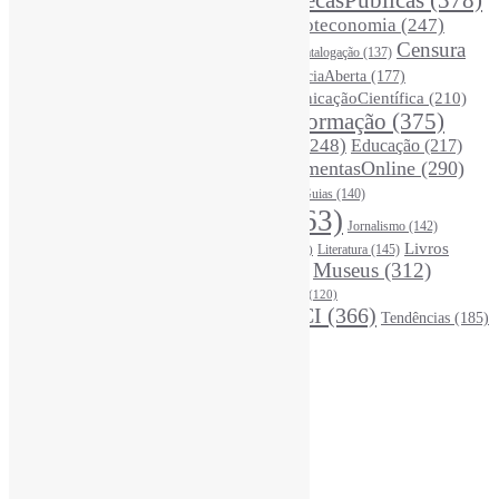
BibliotecasPúblicas
(378)
BibliotecasEscolares
(302)
BibliotecasUniversitárias
(270)
Biblioteconomia
(247)
Bibliotecários
(355)
Censura
Catalogação
(137)
BoasPráticas
(123)
(326)
Ciência
(287)
ChatGPT
(175)
CiênciaAberta
(177)
CoInfo
(246)
ComunicaçãoCientífica
(210)
CiênciaBrasileira
(149)
Desinformação
(375)
COVID19
(178)
DadosDePesquisa
(118)
DivulgaçãoCientífica
(248)
Educação
(217)
DireitosAutorais
(125)
FerramentasOnline
(290)
Entrevista
(242)
EscritaCientífica
(119)
FontesDeInformação
(261)
Guias
(140)
Google
(119)
InteligênciaArtificial
(763)
Jornalismo
(142)
Leitura
(221)
Livros
Literatura
(145)
LGBTQIAP
(120)
ListasDeLivros
(120)
LivrosCI
(319)
Museus
(312)
(195)
MercadoEditorial
(147)
Periódicos
(160)
MídiasSociais
(139)
PovosIndígenas
(120)
RevistasCI
(366)
Tendências
(185)
ProdutosEServiçosDeInformação
(140)
Estatísticas
Online Visitors:
4
Yesterday's Views:
410
Last 7 Days Views:
3.354
Last 30 Days Views:
20.993
Last 365 Days Views:
167.252
Total Views:
345.439