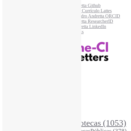
Recursos Informe-CI
Informe-CI
Assinar NewsLetters Informe-CI
Busca por conteúdos
Índice de tags
Buscador de conteúdos
Principais Tags (Assuntos)
Bibliotecas
(1053)
AcessoAberto
(208)
Arquivos
(125)