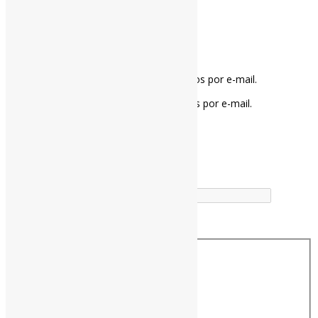
Notifique-me sobre novos comentários por e-mail.
Notifique-me sobre novas publicações por e-mail.
Buscador
Buscar correspondência exata
Busca no Títulos