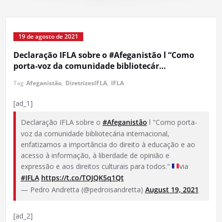
19 de agosto de 2021
Declaração IFLA sobre o #Afeganistão l “Como
porta-voz da comunidade bibliotecár…
Tag
Afeganistão
,
DiretrizesIFLA
,
IFLA
[ad_1]
Declaração IFLA sobre o
#Afeganistão
l "Como porta-
voz da comunidade bibliotecária internacional,
enfatizamos a importância do direito à educação e ao
acesso à informação, à liberdade de opinião e
expressão e aos direitos culturais para todos."
via
#IFLA
https://t.co/TOJQK5q1Qt
— Pedro Andretta (@pedroisandretta)
August 19, 2021
[ad_2]