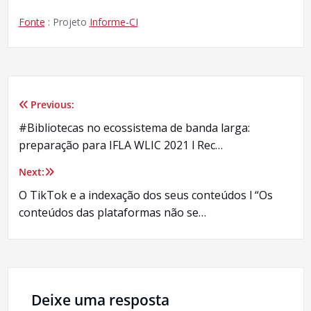
Fonte
: Projeto
Informe-CI
Previous:
Navegação
#Bibliotecas no ecossistema de banda larga:
de
preparação para IFLA WLIC 2021 l Rec…
Post
Next:
O TikTok e a indexação dos seus conteúdos l “Os
conteúdos das plataformas não se…
Deixe uma resposta