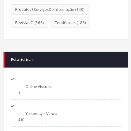
ProdutosEServiçosDeInformação
(140)
RevistasCI
(366)
Tendências
(185)
Estatísticas
Online Visitors:
1
Yesterday's Views:
410