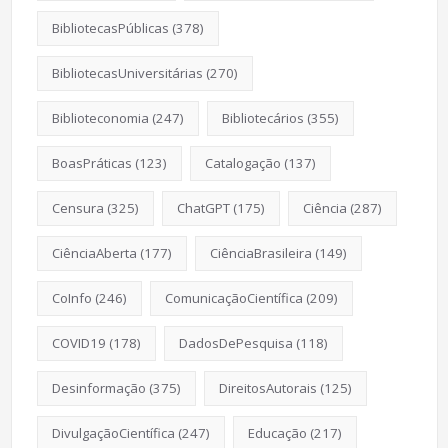
BibliotecasPúblicas
(378)
BibliotecasUniversitárias
(270)
Biblioteconomia
(247)
Bibliotecários
(355)
BoasPráticas
(123)
Catalogação
(137)
Censura
(325)
ChatGPT
(175)
Ciência
(287)
CiênciaAberta
(177)
CiênciaBrasileira
(149)
CoInfo
(246)
ComunicaçãoCientífica
(209)
COVID19
(178)
DadosDePesquisa
(118)
Desinformação
(375)
DireitosAutorais
(125)
DivulgaçãoCientífica
(247)
Educação
(217)