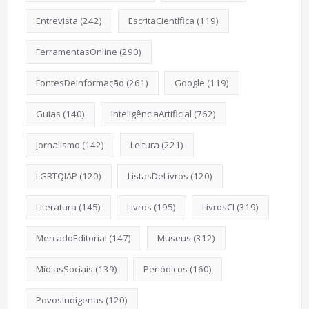
Entrevista
(242)
EscritaCientífica
(119)
FerramentasOnline
(290)
FontesDeInformação
(261)
Google
(119)
Guias
(140)
InteligênciaArtificial
(762)
Jornalismo
(142)
Leitura
(221)
LGBTQIAP
(120)
ListasDeLivros
(120)
Literatura
(145)
Livros
(195)
LivrosCI
(319)
MercadoEditorial
(147)
Museus
(312)
MídiasSociais
(139)
Periódicos
(160)
PovosIndígenas
(120)