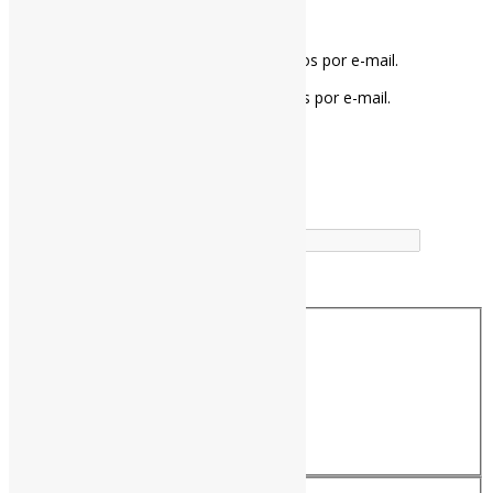
Notifique-me sobre novos comentários por e-mail.
Notifique-me sobre novas publicações por e-mail.
Buscador
Buscar correspondência exata
Busca no Títulos
Busca no Conteúdo