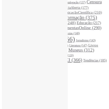
Bibliotecários
(355)
Censura
Catalogação
(137)
BoasPráticas
(123)
(326)
Ciência
(287)
ChatGPT
(175)
CiênciaAberta
(177)
CoInfo
(246)
ComunicaçãoCientífica
(210)
CiênciaBrasileira
(149)
Desinformação
(375)
COVID19
(178)
DadosDePesquisa
(118)
DivulgaçãoCientífica
(248)
Educação
(217)
DireitosAutorais
(125)
FerramentasOnline
(290)
Entrevista
(242)
EscritaCientífica
(119)
FontesDeInformação
(261)
Guias
(140)
Google
(119)
InteligênciaArtificial
(766)
Jornalismo
(143)
Leitura
(221)
Livros
Literatura
(147)
LGBTQIAP
(120)
ListasDeLivros
(120)
LivrosCI
(320)
Museus
(312)
(195)
MercadoEditorial
(147)
Periódicos
(160)
MídiasSociais
(139)
PovosIndígenas
(120)
RevistasCI
(366)
Tendências
(185)
ProdutosEServiçosDeInformação
(140)
Estatísticas
Online Visitors:
0
Yesterday's Views:
369
Last 7 Days Views:
2.515
Last 30 Days Views:
19.641
Last 365 Days Views:
167.845
Total Views:
346.725
Total Visitors:
341.821
Total Page Views:
17