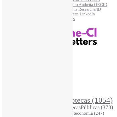
Recursos Informe-CI
Informe-CI
Assinar NewsLetters Informe-CI
Busca por conteúdos
Índice de tags
Buscador de conteúdos
Principais Tags (Assuntos)
Bibliotecas
(1054)
AcessoAberto
(208)
Arquivos
(125)
BibliotecasPúblicas
(378)
BibliotecasEscolares
(302)
BibliotecasUniversitárias
(270)
Biblioteconomia
(247)