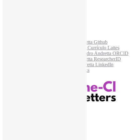
Acesse também
Recursos Informe-CI
Informe-CI
Assinar NewsLetters Informe-CI
Busca por conteúdos
Índice de tags