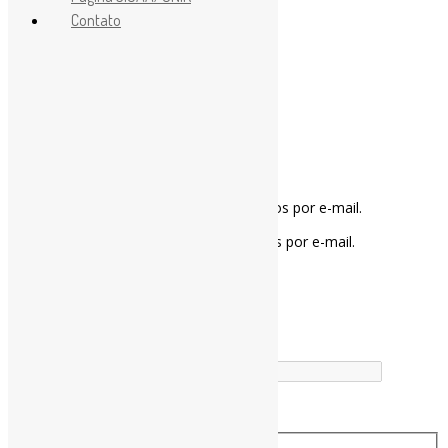
Deixe uma resposta
Contato
Notifique-me sobre novos comentários por e-mail.
Notifique-me sobre novas publicações por e-mail.
Buscador