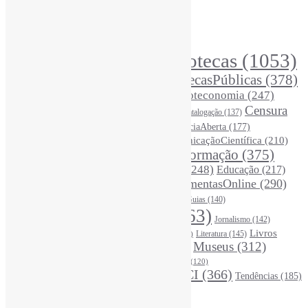
Buscador de conteúdos
Principais Tags (Assuntos)
Bibliotecas
(1053)
AcessoAberto
(208)
Arquivos
(125)
BibliotecasPúblicas
(378)
BibliotecasEscolares
(302)
BibliotecasUniversitárias
(270)
Biblioteconomia
(247)
Bibliotecários
(355)
Censura
Catalogação
(137)
BoasPráticas
(123)
(326)
Ciência
(287)
ChatGPT
(175)
CiênciaAberta
(177)
CoInfo
(246)
ComunicaçãoCientífica
(210)
CiênciaBrasileira
(149)
Desinformação
(375)
COVID19
(178)
DadosDePesquisa
(118)
DivulgaçãoCientífica
(248)
Educação
(217)
DireitosAutorais
(125)
FerramentasOnline
(290)
Entrevista
(242)
EscritaCientífica
(119)
FontesDeInformação
(261)
Guias
(140)
Google
(119)
InteligênciaArtificial
(763)
Jornalismo
(142)
Leitura
(221)
Livros
Literatura
(145)
LGBTQIAP
(120)
ListasDeLivros
(120)
LivrosCI
(319)
Museus
(312)
(195)
MercadoEditorial
(147)
Periódicos
(160)
MídiasSociais
(139)
PovosIndígenas
(120)
RevistasCI
(366)
Tendências
(185)
ProdutosEServiçosDeInformação
(140)
Estatísticas