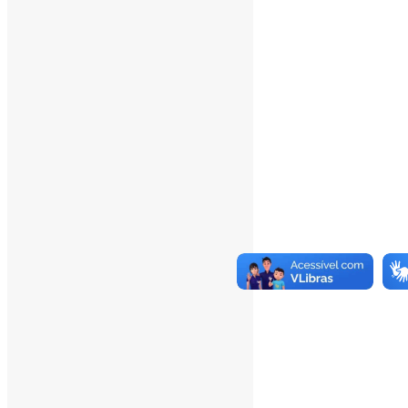
Online Visitors:
1
Yesterday's Views:
370
Last 7 Days Views:
2.878
Last 30 Days Views:
20.166
Last 365 Days Views:
167.154
Total Views:
345.520
Total Visitors:
340.697
Total Page Views:
8
Total Posts:
15.727