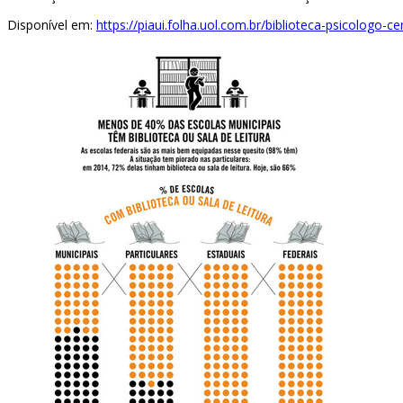
Disponível em:
https://piaui.folha.uol.com.br/biblioteca-psicologo-c