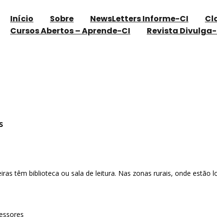
Início
Sobre
NewsLetters Informe-CI
Cl
Cursos Abertos – Aprende-CI
Revista Divulga-
olas brasileiras
s
as têm biblioteca ou sala de leitura. Nas zonas rurais, onde estão 
fessores