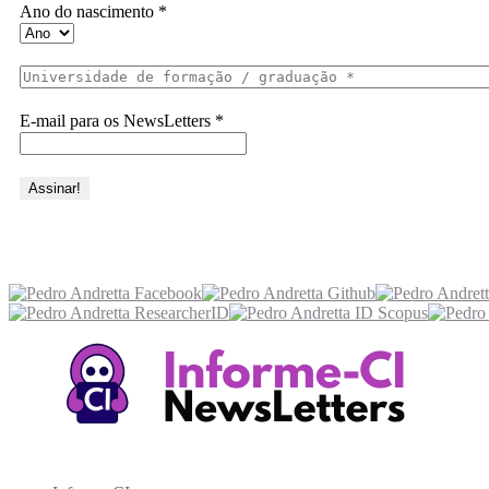
Ano do nascimento
*
E-mail para os NewsLetters
*
Acesse também
Recursos Informe-CI