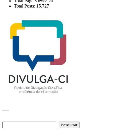
Total Page Views:
20
Total Posts:
15.727
___
Pesquisar
Pesquisar