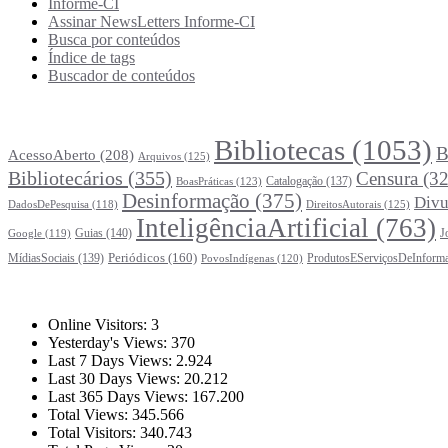
Informe-CI
Assinar NewsLetters Informe-CI
Busca por conteúdos
Índice de tags
Buscador de conteúdos
Principais Tags (Assuntos)
Bibliotecas
(1053)
B
AcessoAberto
(208)
Arquivos
(125)
Bibliotecários
(355)
Censura
(32
Catalogação
(137)
BoasPráticas
(123)
Desinformação
(375)
Divu
DireitosAutorais
(125)
DadosDePesquisa
(118)
InteligênciaArtificial
(763)
Guias
(140)
J
Google
(119)
Periódicos
(160)
MídiasSociais
(139)
ProdutosEServiçosDeInform
PovosIndígenas
(120)
Estatísticas
Online Visitors:
3
Yesterday's Views:
370
Last 7 Days Views:
2.924
Last 30 Days Views:
20.212
Last 365 Days Views:
167.200
Total Views:
345.566
Total Visitors:
340.743