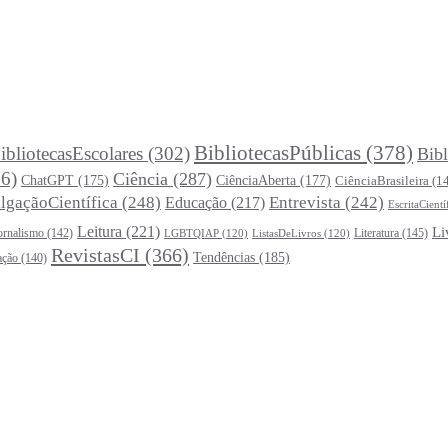
BibliotecasPúblicas
(378)
ibliotecasEscolares
(302)
Bibl
6)
Ciência
(287)
ChatGPT
(175)
CiênciaAberta
(177)
CiênciaBrasileira
(1
lgaçãoCientífica
(248)
Entrevista
(242)
Educação
(217)
EscritaCientí
Leitura
(221)
Li
ornalismo
(142)
Literatura
(145)
LGBTQIAP
(120)
ListasDeLivros
(120)
RevistasCI
(366)
Tendências
(185)
ação
(140)