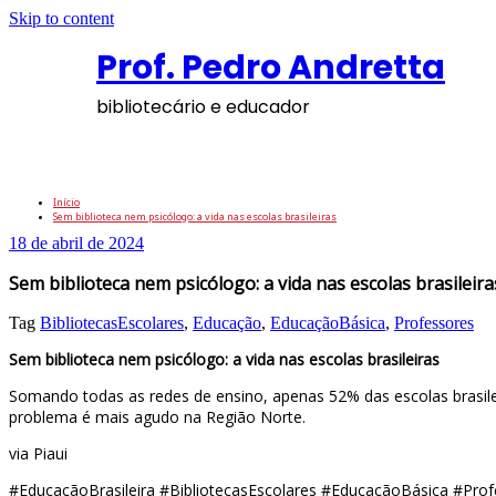
Skip to content
Prof. Pedro Andretta
bibliotecário e educador
Sem biblioteca nem psicólogo: a vida nas esc
Início
Sem biblioteca nem psicólogo: a vida nas escolas brasileiras
18 de abril de 2024
Sem biblioteca nem psicólogo: a vida nas escolas brasileira
Tag
BibliotecasEscolares
,
Educação
,
EducaçãoBásica
,
Professores
Sem biblioteca nem psicólogo: a vida nas escolas brasileiras
Somando todas as redes de ensino, apenas 52% das escolas brasileir
problema é mais agudo na Região Norte.
via Piaui
#EducaçãoBrasileira #BibliotecasEscolares #EducaçãoBásica #Pro