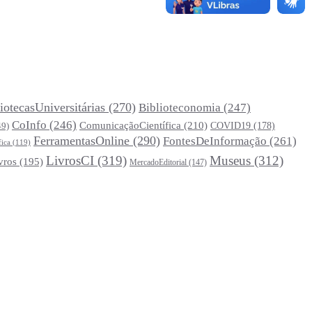
iotecasUniversitárias
(270)
Biblioteconomia
(247)
CoInfo
(246)
ComunicaçãoCientífica
(210)
COVID19
(178)
49)
FerramentasOnline
(290)
FontesDeInformação
(261)
fica
(119)
LivrosCI
(319)
Museus
(312)
vros
(195)
MercadoEditorial
(147)