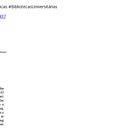
as #BibliotecasUniversitárias
/437