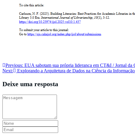
Navegação
Previous:
EUA sabotam sua própria liderança em CT&I / Jornal da 
Next:
Explorando a Arquitetura de Dados na Ciência da Informação
de
Post
Deixe uma resposta