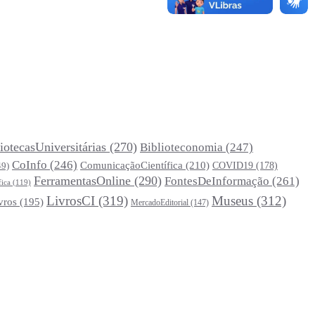
iotecasUniversitárias
(270)
Biblioteconomia
(247)
CoInfo
(246)
ComunicaçãoCientífica
(210)
COVID19
(178)
49)
FerramentasOnline
(290)
FontesDeInformação
(261)
fica
(119)
LivrosCI
(319)
Museus
(312)
vros
(195)
MercadoEditorial
(147)