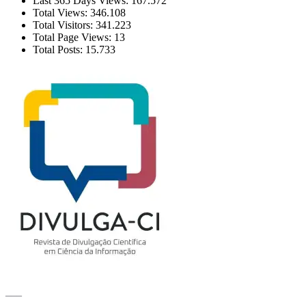
Last 365 Days Views:
167.572
Total Views:
346.108
Total Visitors:
341.223
Total Page Views:
13
Total Posts:
15.733
___