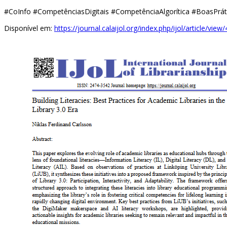
#CoInfo #CompetênciasDigitais #CompetênciaAlgorítica #BoasPrátic
Disponível em:
https://journal.calaijol.org/index.php/ijol/article/view