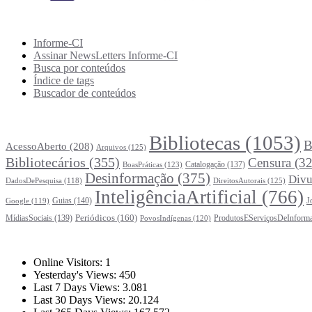
Recursos Informe-CI
Informe-CI
Assinar NewsLetters Informe-CI
Busca por conteúdos
Índice de tags
Buscador de conteúdos
Principais Tags (Assuntos)
Bibliotecas
(1053)
B
AcessoAberto
(208)
Arquivos
(125)
Bibliotecários
(355)
Censura
(32
Catalogação
(137)
BoasPráticas
(123)
Desinformação
(375)
Divu
DireitosAutorais
(125)
DadosDePesquisa
(118)
InteligênciaArtificial
(766)
Guias
(140)
J
Google
(119)
Periódicos
(160)
MídiasSociais
(139)
ProdutosEServiçosDeInform
PovosIndígenas
(120)
Estatísticas
Online Visitors:
1
Yesterday's Views:
450
Last 7 Days Views:
3.081
Last 30 Days Views:
20.124