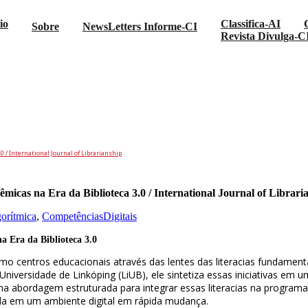
io
Classifica-AI
Sobre
NewsLetters Informe-CI
Revista Divulga-C
ra Bibliotecas Acadêmicas na Era da Bibliotec
0 / International Journal of Librarianship
micas na Era da Biblioteca 3.0 / International Journal of Librari
orítmica
,
CompetênciasDigitais
a Era da Biblioteca 3.0
o centros educacionais através das lentes das literacias fundamentais
iversidade de Linköping (LiUB), ele sintetiza essas iniciativas em um
 uma abordagem estruturada para integrar essas literacias na programa
ida em um ambiente digital em rápida mudança.