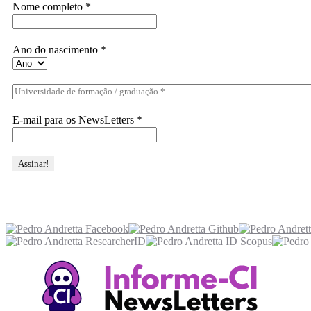
Nome completo
*
Ano do nascimento
*
E-mail para os NewsLetters
*
Acesse também