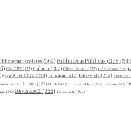
BibliotecasPúblicas
(378)
ibliotecasEscolares
(302)
Bibl
6)
Ciência
(287)
ChatGPT
(175)
CiênciaAberta
(177)
CiênciaBrasileira
(1
lgaçãoCientífica
(248)
Entrevista
(242)
Educação
(217)
EscritaCientí
Leitura
(221)
Li
ornalismo
(143)
Literatura
(147)
LGBTQIAP
(120)
ListasDeLivros
(120)
RevistasCI
(366)
Tendências
(185)
ação
(140)