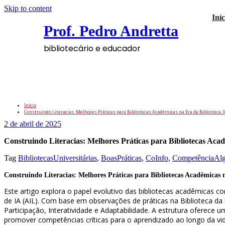
Skip to content
Iníc
Prof. Pedro Andretta
bibliotecário e educador
Construindo Literacias: Melhores Práticas pa
Librarianship
Início
Construindo Literacias: Melhores Práticas para Bibliotecas Acadêmicas na Era da Biblioteca 3.
2 de abril de 2025
Construindo Literacias: Melhores Práticas para Bibliotecas Acadê
Tag
BibliotecasUniversitárias
,
BoasPráticas
,
CoInfo
,
CompetênciaAlg
Construindo Literacias: Melhores Práticas para Bibliotecas Acadêmicas n
Este artigo explora o papel evolutivo das bibliotecas acadêmicas com
de IA (AIL). Com base em observações de práticas na Biblioteca da Un
Participação, Interatividade e Adaptabilidade. A estrutura oferece
promover competências críticas para o aprendizado ao longo da v