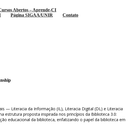
Cursos Abertos – Aprende-CI
I
Página SIGAA/UNIR
Contato
a 3.0 / International Journal of
anship
 — Literacia da Informação (IL), Literacia Digital (DL) e Literacia
a estrutura proposta inspirada nos princípios da Biblioteca 3.0:
ção educacional da biblioteca, enfatizando o papel da biblioteca em