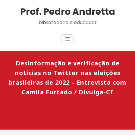
Skip
Prof. Pedro Andretta
to
content
bibliotecário e educador
Desinformação e verificação de
notícias no Twitter nas eleições
brasileiras de 2022 – Entrevista com
Camila Furtado / Divulga-CI
Início
Desinformação e verificação de notícias no Twitter nas eleições brasileiras de 2022 – Entrevista
com Camila Furtado / Divulga-CI