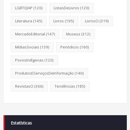
LGBTQIAP
(120)
ListasDeLivros
(120)
Literatura
(145)
Livros
(195)
LivrosCI
(319)
MercadoEditorial
(147)
Museus
(312)
MídiasSociais
(139)
Periódicos
(160)
PovosIndígenas
(120)
ProdutosEServiçosDeInformação
(140)
RevistasCI
(366)
Tendências
(185)
Estatísticas