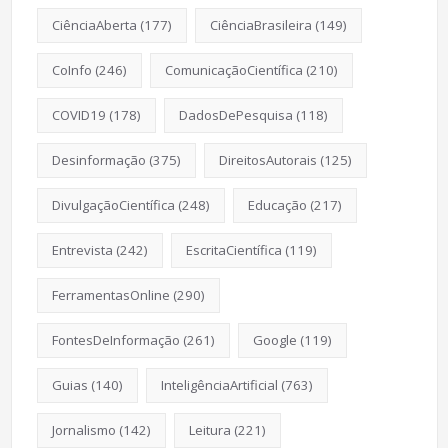
CiênciaAberta
(177)
CiênciaBrasileira
(149)
CoInfo
(246)
ComunicaçãoCientífica
(210)
COVID19
(178)
DadosDePesquisa
(118)
Desinformação
(375)
DireitosAutorais
(125)
DivulgaçãoCientífica
(248)
Educação
(217)
Entrevista
(242)
EscritaCientífica
(119)
FerramentasOnline
(290)
FontesDeInformação
(261)
Google
(119)
Guias
(140)
InteligênciaArtificial
(763)
Jornalismo
(142)
Leitura
(221)