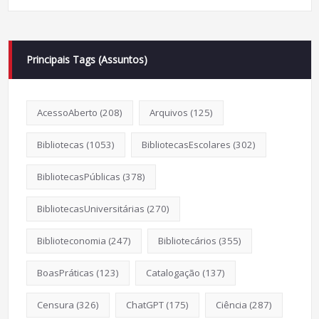
Principais Tags (Assuntos)
AcessoAberto
(208)
Arquivos
(125)
Bibliotecas
(1053)
BibliotecasEscolares
(302)
BibliotecasPúblicas
(378)
BibliotecasUniversitárias
(270)
Biblioteconomia
(247)
Bibliotecários
(355)
BoasPráticas
(123)
Catalogação
(137)
Censura
(326)
ChatGPT
(175)
Ciência
(287)