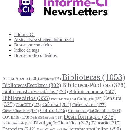
Recursos Informe-CI
Informe-CI
Assinar NewsLetters Informe-CI
Busca por conteúdos
Índice de tags
Buscador de conteúdos
Principais Tags (Assuntos)
Bibliotecas
(1053)
AcessoAberto
(208)
Arquivos
(125)
BibliotecasPúblicas
(378)
BibliotecasEscolares
(302)
BibliotecasUniversitárias
(270)
Biblioteconomia
(247)
Bibliotecários
(355)
Censura
Catalogação
(137)
BoasPráticas
(123)
(325)
Ciência
(287)
ChatGPT
(175)
CiênciaAberta
(177)
CoInfo
(246)
ComunicaçãoCientífica
(209)
CiênciaBrasileira
(149)
Desinformação
(375)
COVID19
(178)
DadosDePesquisa
(118)
DivulgaçãoCientífica
(247)
Educação
(217)
DireitosAutorais
(125)
FerramentasOnline
(290)
Entrevista
(242)
EscritaCientífica
(119)