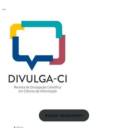
…
Assinar NewsLetters