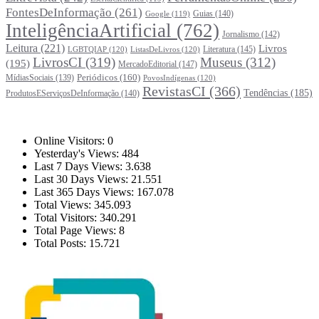
FontesDeInformação
(261)
Guias
(140)
Google
(119)
InteligênciaArtificial
(762)
Jornalismo
(142)
Leitura
(221)
Livros
Literatura
(145)
LGBTQIAP
(120)
ListasDeLivros
(120)
LivrosCI
(319)
Museus
(312)
(195)
MercadoEditorial
(147)
Periódicos
(160)
MídiasSociais
(139)
PovosIndígenas
(120)
RevistasCI
(366)
Tendências
(185)
ProdutosEServiçosDeInformação
(140)
Estatísticas
Online Visitors:
0
Yesterday's Views:
484
Last 7 Days Views:
3.638
Last 30 Days Views:
21.551
Last 365 Days Views:
167.078
Total Views:
345.093
Total Visitors:
340.291
Total Page Views:
8
Total Posts:
15.721