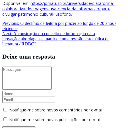
Disponível em:
https://jornal.usp.br/universidade/plataforma-
colaborativa-de-imagens-usa-ciencia-da-informacao-para-
divulgar-patrimonio-cultural-lusofono/
Navegação
Previous:
O declínio da leitura por prazer ao longo de 20 anos /
iScience
de
Next:
A construção do conceito de informação para
Post
inovação: abordagens a partir de uma revisão sistemática de
literatura / RDBCI
Deixe uma resposta
Notifique-me sobre novos comentários por e-mail.
Notifique-me sobre novas publicações por e-mail.