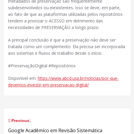
metadados de preservação são frequentemente
subdesenvolvidos ou inexistentes. Isso se deve, em parte,
ao fato de que as plataformas utilizadas pelos repositórios
tendem a priorizar o ACESSO em detrimento das
necessidades de PRESERVAÇÃO a longo prazo.
A principal conclusão é que a preservação não deve ser
tratada como um complemento. Ela precisa ser incorporada
aos sistemas e fluxos de trabalho desde o início.
#PreservaçãoDigital #Repositórios
Disponível em:
https://www.abcd.usp.br/noticias/por-que-
devemos-investir-em-preservacao-digital/
Previous:
Navegação
Google Acadêmico em Revisão Sistemática