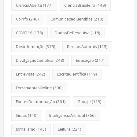
CiênciaAberta
(177)
CiênciaBrasileira
(149)
CoInfo
(246)
ComunicaçãoCientífica
(210)
COVID19
(178)
DadosDePesquisa
(118)
Desinformação
(375)
DireitosAutorais
(125)
DivulgaçãoCientífica
(248)
Educação
(217)
Entrevista
(242)
EscritaCientífica
(119)
FerramentasOnline
(290)
FontesDeInformação
(261)
Google
(119)
Guias
(140)
InteligênciaArtificial
(766)
Jornalismo
(143)
Leitura
(221)