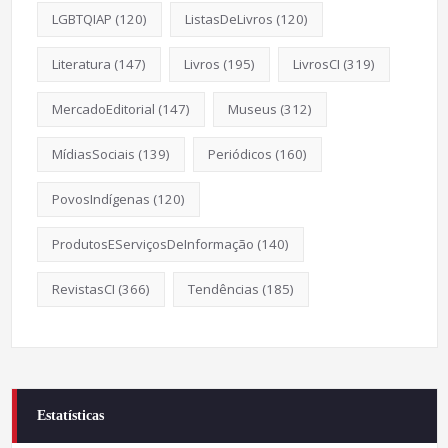
LGBTQIAP
(120)
ListasDeLivros
(120)
Literatura
(147)
Livros
(195)
LivrosCI
(319)
MercadoEditorial
(147)
Museus
(312)
MídiasSociais
(139)
Periódicos
(160)
PovosIndígenas
(120)
ProdutosEServiçosDeInformação
(140)
RevistasCI
(366)
Tendências
(185)
Estatísticas