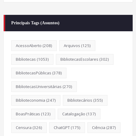
Principais Tags (Assuntos)
AcessoAberto
(208)
Arquivos
(125)
Bibliotecas
(1053)
BibliotecasEscolares
(302)
BibliotecasPúblicas
(378)
BibliotecasUniversitárias
(270)
Biblioteconomia
(247)
Bibliotecários
(355)
BoasPráticas
(123)
Catalogação
(137)
Censura
(326)
ChatGPT
(175)
Ciência
(287)