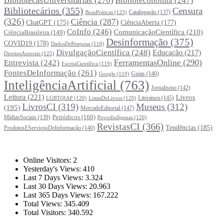
BibliotecasUniversitárias
(270)
Biblioteconomia
(247)
Bibliotecários
(355)
Censura
Catalogação
(137)
BoasPráticas
(123)
(326)
Ciência
(287)
ChatGPT
(175)
CiênciaAberta
(177)
CoInfo
(246)
ComunicaçãoCientífica
(210)
CiênciaBrasileira
(149)
Desinformação
(375)
COVID19
(178)
DadosDePesquisa
(118)
DivulgaçãoCientífica
(248)
Educação
(217)
DireitosAutorais
(125)
FerramentasOnline
(290)
Entrevista
(242)
EscritaCientífica
(119)
FontesDeInformação
(261)
Guias
(140)
Google
(119)
InteligênciaArtificial
(763)
Jornalismo
(142)
Leitura
(221)
Livros
Literatura
(145)
LGBTQIAP
(120)
ListasDeLivros
(120)
LivrosCI
(319)
Museus
(312)
(195)
MercadoEditorial
(147)
Periódicos
(160)
MídiasSociais
(139)
PovosIndígenas
(120)
RevistasCI
(366)
Tendências
(185)
ProdutosEServiçosDeInformação
(140)
Estatísticas
Online Visitors:
2
Yesterday's Views:
410
Last 7 Days Views:
3.324
Last 30 Days Views:
20.963
Last 365 Days Views:
167.222
Total Views:
345.409
Total Visitors:
340.592