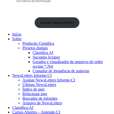
Assinar NewsLetters
Início
Sobre
Produção Científica
Projetos digitais
Classifica AI
Sucupira Scraper
Gerador e visualizador de arquivos de redes
sociais *.Net
Contador de frequência de palavras
NewsLetters Informe-CI
Assinar NewsLetters Informe-CI
Últimas NewsLetters
Índice de tags
Relacionar tags
Buscador de informes
Arquivo de NewsLetters
Classifica-AI
Cursos Abertos – Aprende-CI