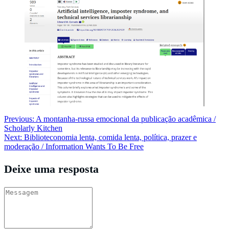
Navegação
Previous:
A montanha-russa emocional da publicação acadêmica /
Scholarly Kitchen
de
Next:
Biblioteconomia lenta, comida lenta, política, prazer e
Post
moderação / Information Wants To Be Free
Deixe uma resposta