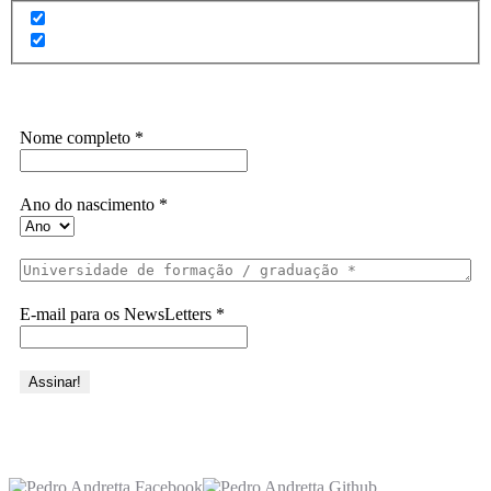
Assine a Informe-CI NewsLetters
Nome completo
*
Ano do nascimento
*
E-mail para os NewsLetters
*
Acesse também