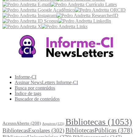
Recursos Informe-CI
Informe-CI
Assinar NewsLetters Informe-CI
Busca por conteúdos
Índice de tags
Buscador de conteúdos
Principais Tags (Assuntos)
Bibliotecas
(1053)
AcessoAberto
(208)
Arquivos
(125)
BibliotecasPúblicas
(378)
BibliotecasEscolares
(302)