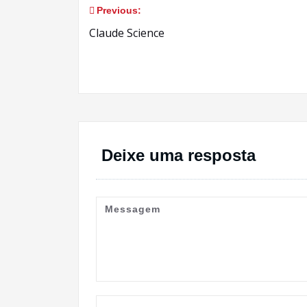
Previous:
Navegação
Claude Science
de
Post
Deixe uma resposta