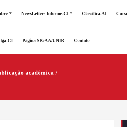
obre
NewsLetters Informe-CI
Classifica-AI
Curso
ulga-CI
Página SIGAA/UNIR
Contato
blicação acadêmica /