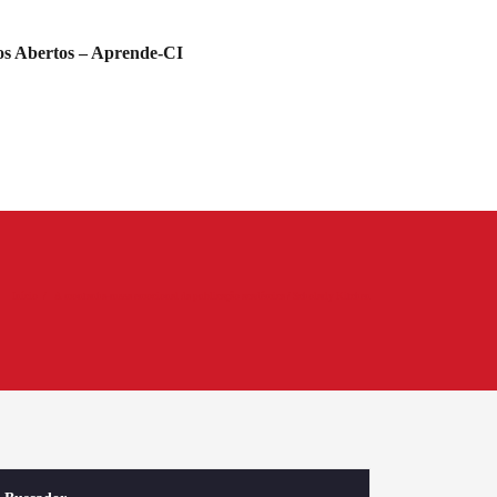
s Abertos – Aprende-CI
Início
A montanha-russa emocional da publicação acadêmica / Scholarly Kitchen