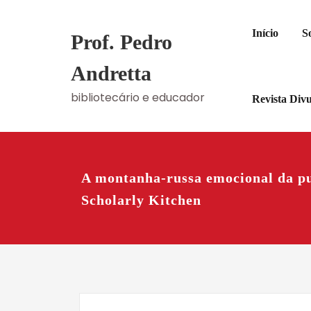
Skip
to
Início
S
Prof. Pedro
content
Andretta
bibliotecário e educador
Revista Div
A montanha-russa emocional da pu
Scholarly Kitchen