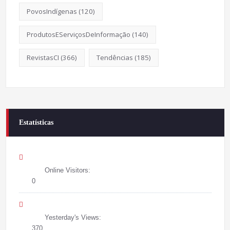
PovosIndígenas
(120)
ProdutosEServiçosDeInformação
(140)
RevistasCI
(366)
Tendências
(185)
Estatísticas
Online Visitors:
0
Yesterday's Views:
370