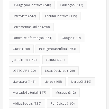
DivulgaçãoCientífica
(248)
Educação
(217)
Entrevista
(242)
EscritaCientífica
(119)
FerramentasOnline
(290)
FontesDeInformação
(261)
Google
(119)
Guias
(140)
InteligênciaArtificial
(763)
Jornalismo
(142)
Leitura
(221)
LGBTQIAP
(120)
ListasDeLivros
(120)
Literatura
(145)
Livros
(195)
LivrosCI
(319)
MercadoEditorial
(147)
Museus
(312)
MídiasSociais
(139)
Periódicos
(160)