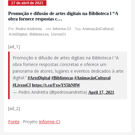
17 de abril de 2021
Promoção e difusão de artes digitais na Biblioteca l “A
obra fornece respostas c…
Por
Pedro Andretta
em
Informe-CI
Tag
AnimaçãoCultural
,
ArteDigital
,
Bibliotecas
,
LivrosCI
[ad_1]
Promoção e difusão de artes digitais na Biblioteca l “A
obra fornece respostas concretas e oferece um
panorama de atores, lugares e eventos dedicados à arte
digital.”
#ArteDigital
#Bibliotecas
#AnimaçãoCultural
#LivrosCI
https://t.co/FxwYS5hN8W
— Pedro Andretta (@pedroisandretta)
April 17, 2021
[ad_2]
Fonte
: Projeto
Informe-CI