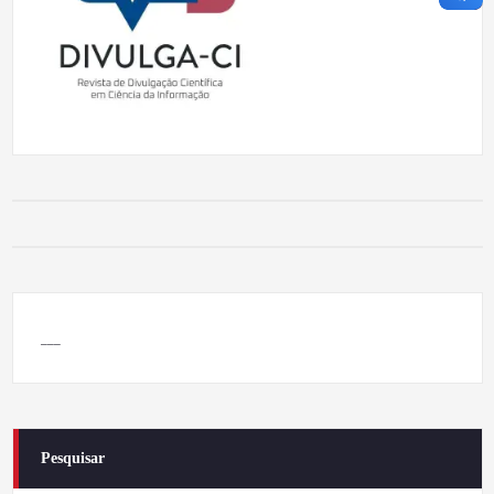
___
Pesquisar