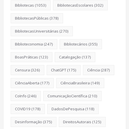
Bibliotecas
(1053)
BibliotecasEscolares
(302)
BibliotecasPúblicas
(378)
BibliotecasUniversitárias
(270)
Biblioteconomia
(247)
Bibliotecários
(355)
BoasPráticas
(123)
Catalogação
(137)
Censura
(326)
ChatGPT
(175)
Ciência
(287)
CiênciaAberta
(177)
CiênciaBrasileira
(149)
CoInfo
(246)
ComunicaçãoCientífica
(210)
COVID19
(178)
DadosDePesquisa
(118)
Desinformação
(375)
DireitosAutorais
(125)