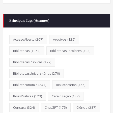
Principais Tags (Assuntos)
AcessoAberto
(207)
Arquivos
(125)
Bibliotecas
(1052)
BibliotecasEscolares
(302)
BibliotecasPúblicas
(377)
BibliotecasUniversitárias
(270)
Biblioteconomia
(247)
Bibliotecários
(355)
BoasPráticas
(123)
Catalogação
(137)
Censura
(324)
ChatGPT
(175)
Ciência
(287)