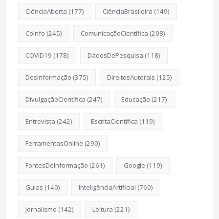
CiênciaAberta
(177)
CiênciaBrasileira
(149)
CoInfo
(245)
ComunicaçãoCientífica
(208)
COVID19
(178)
DadosDePesquisa
(118)
Desinformação
(375)
DireitosAutorais
(125)
DivulgaçãoCientífica
(247)
Educação
(217)
Entrevista
(242)
EscritaCientífica
(119)
FerramentasOnline
(290)
FontesDeInformação
(261)
Google
(119)
Guias
(140)
InteligênciaArtificial
(760)
Jornalismo
(142)
Leitura
(221)