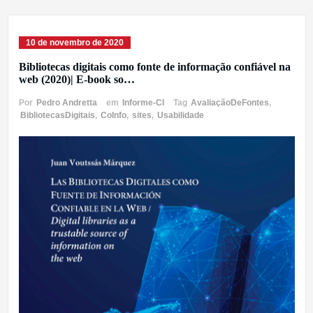
10 de novembro de 2020
Bibliotecas digitais como fonte de informação confiável na
web (2020)| E-book so…
Por
Pedro Andretta
em
Informe-CI
Tag
AvaliaçãoDeFontes
,
BibliotecasDigitais
,
CoInfo
,
sites
,
Usabilidade