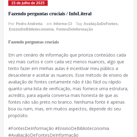
15 de julho de 2025
Fazendo perguntas cruciais / InfoLiteral
Por
Pedro Andretta
em
Informe-CI
Tag
AvaliaçãoDeFontes
,
EnsinoDeBiblioteconomia
,
FontesDeInformação
Fazendo perguntas cruciais
Em um cenário de informação que prioriza conteúdos cada
vez mais curtos e com cada vez menos nuances, algo que
tento fazer em minhas aulas é incentivar meu público a
desacelerar e aceitar as nuances. Esse método de ensino de
avaliação de fontes certamente não é tão fácil ou rápido
quanto uma lista de verificação, mas fornece uma estrutura,
acredito, para aquela conversa mais honesta de que as
fontes não são preto no branco. Nenhuma fonte é apenas
boa ou ruim, mas, em muitos aspectos, depende do seu
propósito.
#FontesDeInformação #EnsinoDeBiblioteconomia
#AvaliaçãoDeFontesDeInformação