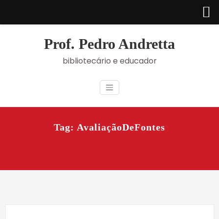
Skip
to
Prof. Pedro Andretta
content
bibliotecário e educador
Tag: AvaliaçãoDeFontes
Início
Fazendo perguntas cruciais / InfoLiteral