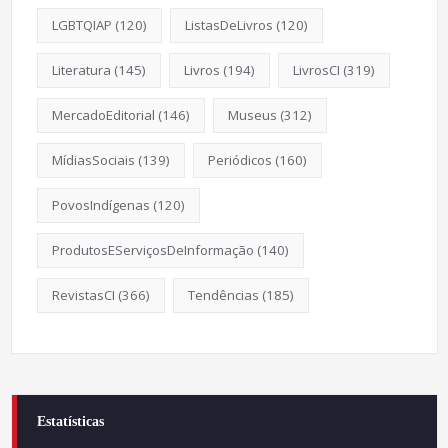
LGBTQIAP
(120)
ListasDeLivros
(120)
Literatura
(145)
Livros
(194)
LivrosCI
(319)
MercadoEditorial
(146)
Museus
(312)
MídiasSociais
(139)
Periódicos
(160)
PovosIndígenas
(120)
ProdutosEServiçosDeInformação
(140)
RevistasCI
(366)
Tendências
(185)
Estatísticas