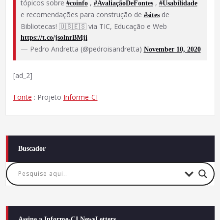
tópicos sobre
,
,
#coinfo
#AvaliaçãoDeFontes
#Usabilidade
e recomendações para construção de
de
#sites
Bibliotecas! 🇺🇸🇪🇸 via TIC, Educação e Web
https://t.co/jsolnrBMji
— Pedro Andretta (@pedroisandretta)
November 10, 2020
[ad_2]
Fonte
: Projeto
Informe-CI
Buscador
Assine a Informe-CI NewsLetters