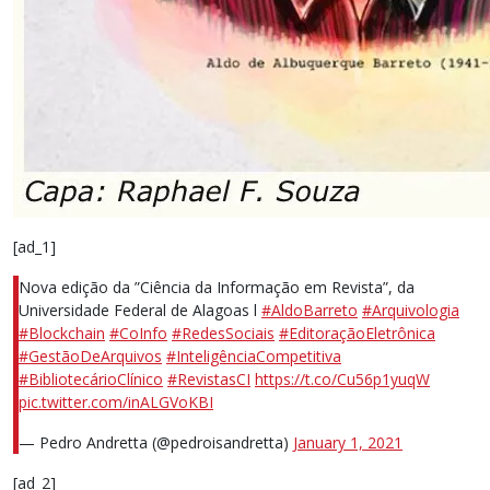
[ad_1]
Nova edição da ”Ciência da Informação em Revista”, da
Universidade Federal de Alagoas l
#AldoBarreto
#Arquivologia
#Blockchain
#CoInfo
#RedesSociais
#EditoraçãoEletrônica
#GestãoDeArquivos
#InteligênciaCompetitiva
#BibliotecárioClínico
#RevistasCI
https://t.co/Cu56p1yuqW
pic.twitter.com/inALGVoKBI
— Pedro Andretta (@pedroisandretta)
January 1, 2021
[ad_2]