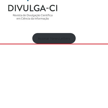
Assinar NewsLetters