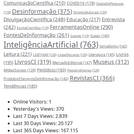
ComunicaçãoCientífica
(210)
COVID19
(178)
DadosDePesquisa
Desinformação
(375)
DireitosAutorais
(125)
(118)
DivulgaçãoCientífica
(248)
Entrevista
Educação
(217)
FerramentasOnline
(290)
(242)
EscritaCientífica
(119)
FontesDeInformação
(261)
Guias
(140)
Google
(119)
InteligênciaArtificial
(763)
Jornalismo
(142)
Leitura
(221)
Livros
Literatura
(145)
LGBTQIAP
(120)
ListasDeLivros
(120)
LivrosCI
(319)
Museus
(312)
(195)
MercadoEditorial
(147)
Periódicos
(160)
MídiasSociais
(139)
PovosIndígenas
(120)
RevistasCI
(366)
ProdutosEServiçosDeInformação
(140)
Tendências
(185)
Estatísticas
Online Visitors:
1
Yesterday's Views:
370
Last 7 Days Views:
2.839
Last 30 Days Views:
20.127
Last 365 Days Views:
167.115