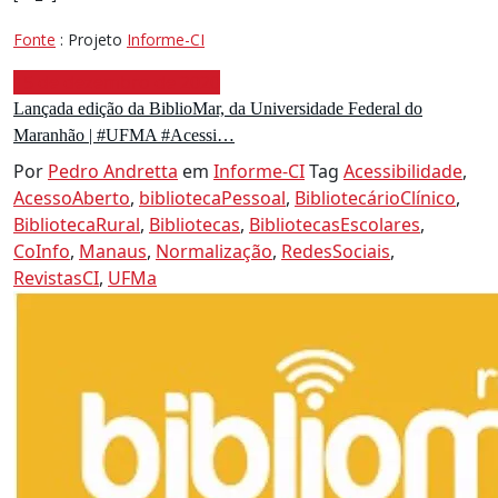
Fonte
: Projeto
Informe-CI
15 de dezembro de 2020
Lançada edição da BiblioMar, da Universidade Federal do
Maranhão | #UFMA #Acessi…
Por
Pedro Andretta
em
Informe-CI
Tag
Acessibilidade
,
AcessoAberto
,
bibliotecaPessoal
,
BibliotecárioClínico
,
BibliotecaRural
,
Bibliotecas
,
BibliotecasEscolares
,
CoInfo
,
Manaus
,
Normalização
,
RedesSociais
,
RevistasCI
,
UFMa