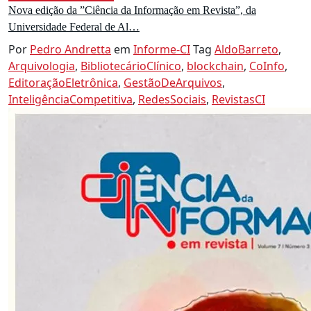
Nova edição da ”Ciência da Informação em Revista”, da
Universidade Federal de Al…
Por
Pedro Andretta
em
Informe-CI
Tag
AldoBarreto
,
Arquivologia
,
BibliotecárioClínico
,
blockchain
,
CoInfo
,
EditoraçãoEletrônica
,
GestãoDeArquivos
,
InteligênciaCompetitiva
,
RedesSociais
,
RevistasCI