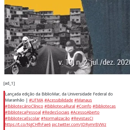
[ad_1]
Lançada edição da BiblioMar, da Universidade Federal do
Maranhão |
#UFMA
#Acessibilidade
#Manaus
#BibliotecárioClínico
#BibliotecaRural
#Coinfo
#Bibliotecas
#BibliotecaPessoal
#RedesSociais
#AcessoAberto
#BibliotecaEscolar
#Normalização
#RevistasCI
https://t.co/NgCHfhFae6
pic.twitter.com/JDRymrBVWz