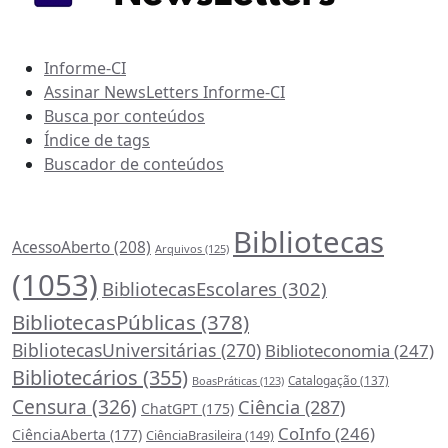
Recursos Informe-CI
Informe-CI
Assinar NewsLetters Informe-CI
Busca por conteúdos
Índice de tags
Buscador de conteúdos
Principais Tags (Assuntos)
Bibliotecas
AcessoAberto
(208)
Arquivos
(125)
(1053)
BibliotecasEscolares
(302)
BibliotecasPúblicas
(378)
BibliotecasUniversitárias
(270)
Biblioteconomia
(247)
Bibliotecários
(355)
Catalogação
(137)
BoasPráticas
(123)
Censura
(326)
Ciência
(287)
ChatGPT
(175)
CoInfo
(246)
CiênciaAberta
(177)
CiênciaBrasileira
(149)