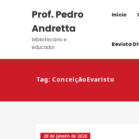
Skip
to
Prof. Pedro
Início
content
Andretta
bibliotecário e
Revista D
educador
Tag: ConceiçãoEvaristo
28 de janeiro de 2026