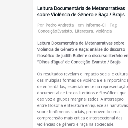
Leitura Documentária de Metanarrativas
sobre Violência de Gênero e Raça / Brajis
Por
Pedro Andretta
em
Informe-CI
Tag
ConceiçãoEvaristo
,
Literatura
,
violência
Leitura Documentária de Metanarrativas sobre
Violência de Gênero e Raça: análise do discurso
filosófico de Judith Butler e o discurso literário e
“Olhos d’água” de Conceição Evaristo / Brajis
Os resultados revelam o impacto social e cultura
das múltiplas formas de violência e a importânci
de enfrentá-las, especialmente na representação
documental de textos literários e filosóficos que
dão voz a grupos marginalizados. A interseção
entre filosofia e literatura enriquece as narrativas
sobre fenômenos sociais, promovendo uma
compreensão mais crítica e interseccional das
violências de gênero e raça na sociedade.