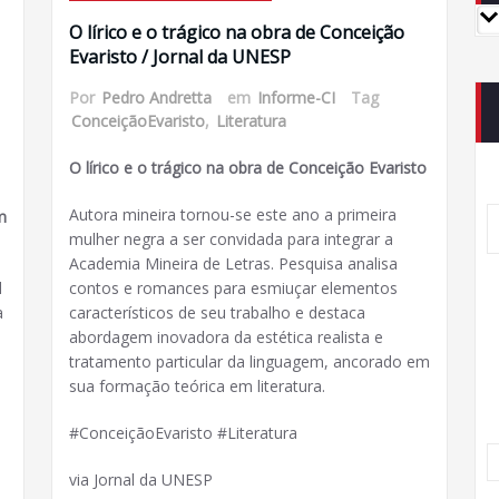
O lírico e o trágico na obra de Conceição
Evaristo / Jornal da UNESP
Por
Pedro Andretta
em
Informe-CI
Tag
ConceiçãoEvaristo
,
Literatura
O lírico e o trágico na obra de Conceição Evaristo
Autora mineira tornou-se este ano a primeira
m
mulher negra a ser convidada para integrar a
Academia Mineira de Letras. Pesquisa analisa
l
contos e romances para esmiuçar elementos
a
característicos de seu trabalho e destaca
abordagem inovadora da estética realista e
tratamento particular da linguagem, ancorado em
sua formação teórica em literatura.
#ConceiçãoEvaristo #Literatura
via Jornal da UNESP