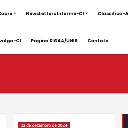
Sobre
NewsLetters Informe-CI
Classifica-A
ivulga-CI
Página SIGAA/UNIR
Contato
Início
Leit
23 de dezembro de 2024