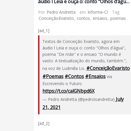
áudio l Leia e ouça o: conto “Olhos d’águ…
Por
Pedro Andretta
em
Informe-CI
Tag
ConceiçãoEvaristo
,
contos
,
ensaios
,
poemas
[ad_1]
Textos de Conceição Evaristo, agora em
áudio l Leia e ouça o: conto "Olhos d'água",
poema "De mãe" e o ensaio "O mundo é
vasto. A textualização do mundo, também.",
#ConceiçãoEvaristo
na voz de Ludmilla Lis.
#Poemas
#Contos
#Ensaios
via
Escrevendo o Futuro
https://t.co/calGNbpd6X
July
— Pedro Andretta (@pedroisandretta)
21, 2021
[ad_2]