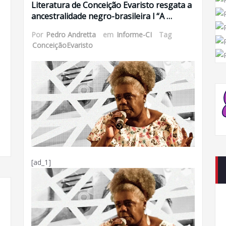
Literatura de Conceição Evaristo resgata a
ancestralidade negro-brasileira l “A …
Por
Pedro Andretta
em
Informe-CI
Tag
ConceiçãoEvaristo
u
[ad_1]