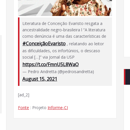
Literatura de Conceição Evaristo resgata a
ancestralidade negro-brasileira l “A literatura
como denúncia é uma das características de
#ConceiçãoEvaristo
, relatando ao leitor
as dificuldades, os infortúnios, o descaso
social […]” via Jornal da USP
https://t.co/FmnU5L8WaO
— Pedro Andretta (@pedroisandretta)
August 15, 2021
[ad_2]
Fonte
: Projeto
Informe-CI