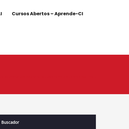
I
Cursos Abertos – Aprende-CI
ura Documentária de Metanarrativas sobre Violência de Gênero e Raça / Brajis
Buscador