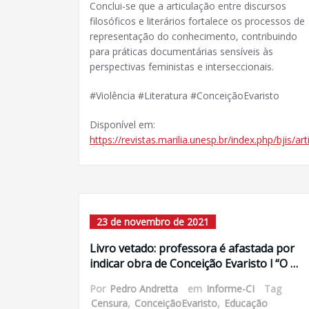
Conclui-se que a articulação entre discursos
filosóficos e literários fortalece os processos de
representação do conhecimento, contribuindo
para práticas documentárias sensíveis às
perspectivas feministas e interseccionais.
#Violência #Literatura #ConceiçãoEvaristo
Disponível em:
https://revistas.marilia.unesp.br/index.php/bjis/ar
23 de novembro de 2021
Livro vetado: professora é afastada por
indicar obra de Conceição Evaristo l “O …
Por
Pedro Andretta
em
Informe-CI
Tag
Censura
,
ConceiçãoEvaristo
,
Educação