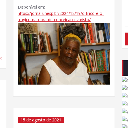
Disponível em:
https://jornal.unesp.br/2024/12/19/o-lirico-e-o-
tragico-na-obra-de-conceicao-evaristo/
ticle/view/17241
15 de agosto de 2021