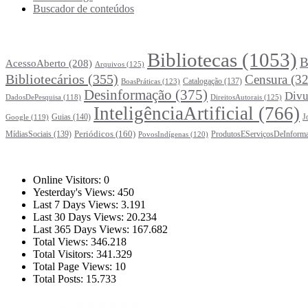
Buscador de conteúdos
Principais Tags (Assuntos)
Bibliotecas
(1053)
B
AcessoAberto
(208)
Arquivos
(125)
Bibliotecários
(355)
Censura
(32
Catalogação
(137)
BoasPráticas
(123)
Desinformação
(375)
Divu
DireitosAutorais
(125)
DadosDePesquisa
(118)
InteligênciaArtificial
(766)
Guias
(140)
J
Google
(119)
Periódicos
(160)
MídiasSociais
(139)
ProdutosEServiçosDeInform
PovosIndígenas
(120)
Estatísticas
Online Visitors:
0
Yesterday's Views:
450
Last 7 Days Views:
3.191
Last 30 Days Views:
20.234
Last 365 Days Views:
167.682
Total Views:
346.218
Total Visitors:
341.329
Total Page Views:
10
Total Posts:
15.733