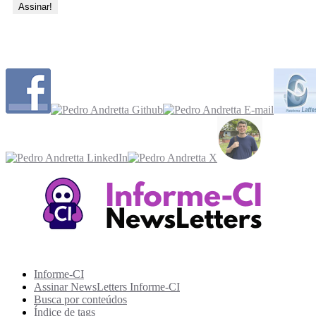
Acesse também
Recursos Informe-CI
Informe-CI
Assinar NewsLetters Informe-CI
Busca por conteúdos
Índice de tags