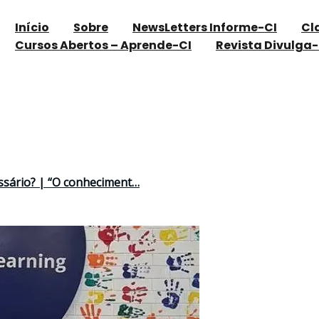
Início
Sobre
NewsLetters Informe-CI
Cl
Cursos Abertos – Aprende-CI
Revista Divulga-
ssário? | “O conheciment…