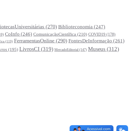
iotecasUniversitárias
(270)
Biblioteconomia
(247)
CoInfo
(246)
ComunicaçãoCientífica
(210)
COVID19
(178)
49)
FerramentasOnline
(290)
FontesDeInformação
(261)
fica
(119)
LivrosCI
(319)
Museus
(312)
vros
(195)
MercadoEditorial
(147)