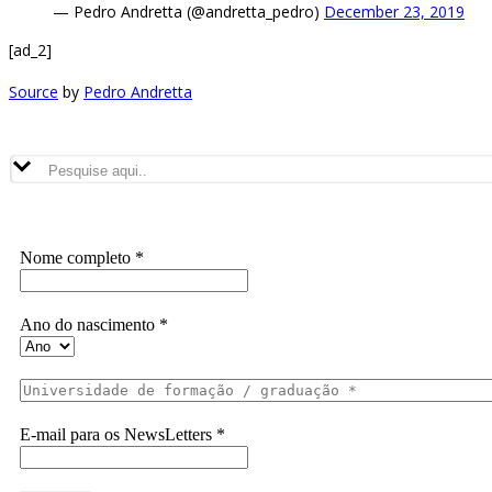
— Pedro Andretta (@andretta_pedro)
December 23, 2019
[ad_2]
Source
by
Pedro Andretta
Buscador
Assine a Informe-CI NewsLetters
Nome completo
*
Ano do nascimento
*
E-mail para os NewsLetters
*