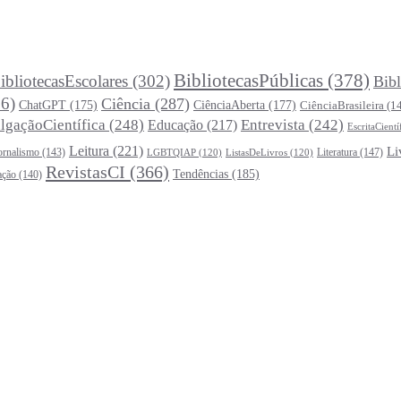
BibliotecasPúblicas
(378)
ibliotecasEscolares
(302)
Bibl
6)
Ciência
(287)
ChatGPT
(175)
CiênciaAberta
(177)
CiênciaBrasileira
(1
lgaçãoCientífica
(248)
Entrevista
(242)
Educação
(217)
EscritaCientí
Leitura
(221)
Li
ornalismo
(143)
Literatura
(147)
LGBTQIAP
(120)
ListasDeLivros
(120)
RevistasCI
(366)
Tendências
(185)
ação
(140)