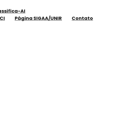
assifica-AI
CI
Página SIGAA/UNIR
Contato