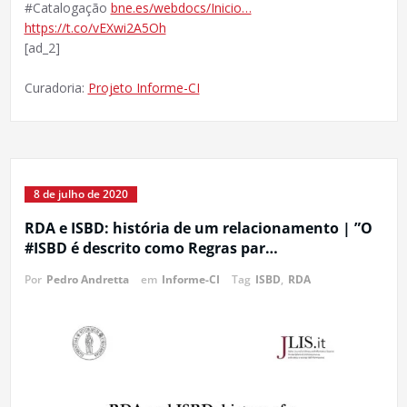
#Catalogação
bne.es/webdocs/Inicio…
https://t.co/vEXwi2A5Oh
[ad_2]
Curadoria:
Projeto Informe-CI
8 de julho de 2020
RDA e ISBD: história de um relacionamento | ”O
#ISBD é descrito como Regras par…
Por
Pedro Andretta
em
Informe-CI
Tag
ISBD
,
RDA