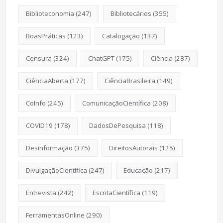
Biblioteconomia
(247)
Bibliotecários
(355)
BoasPráticas
(123)
Catalogação
(137)
Censura
(324)
ChatGPT
(175)
Ciência
(287)
CiênciaAberta
(177)
CiênciaBrasileira
(149)
CoInfo
(245)
ComunicaçãoCientífica
(208)
COVID19
(178)
DadosDePesquisa
(118)
Desinformação
(375)
DireitosAutorais
(125)
DivulgaçãoCientífica
(247)
Educação
(217)
Entrevista
(242)
EscritaCientífica
(119)
FerramentasOnline
(290)