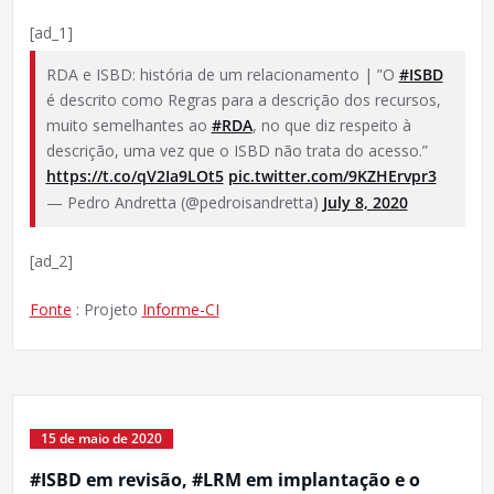
[ad_1]
RDA e ISBD: história de um relacionamento | ”O
#ISBD
é descrito como Regras para a descrição dos recursos,
muito semelhantes ao
#RDA
, no que diz respeito à
descrição, uma vez que o ISBD não trata do acesso.”
https://t.co/qV2Ia9LOt5
pic.twitter.com/9KZHErvpr3
— Pedro Andretta (@pedroisandretta)
July 8, 2020
[ad_2]
Fonte
: Projeto
Informe-CI
15 de maio de 2020
#ISBD em revisão, #LRM em implantação e o