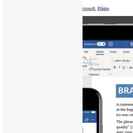
Por
Pedro Andretta
em
Informe-CI
Tag
Microsoft
,
Plágio