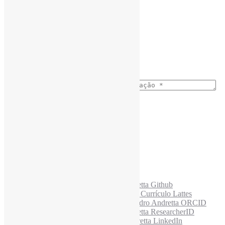
Assine a Informe-CI NewsLetters
Nome completo
*
Ano do nascimento
*
E-mail para os NewsLetters
*
Acesse também