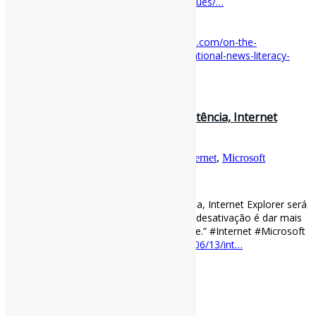
Microsoft
blogs.microsoft.com/on-the-issues/…
[ad_2]
Acesse o item em:
https://blogs.microsoft.com/on-the-
issues/2023/01/25/information-literacy-national-news-literacy-
week/
16 de junho de 2022
Adeus! Após mais de 25 anos de existência, Internet
Explorer será aposentado nes…
Por
Pedro Andretta
em
Informe-CI
Tag
Internet
,
Microsoft
[ad_1]
Adeus! Após mais de 25 anos de existência, Internet Explorer será
aposentado nesta semana l “O intuito da desativação é dar mais
espaço ao seu sucessor, o Microsoft Edge.” #Internet #Microsoft
via Olhar Digital
olhardigital.com.br/2022/06/13/int…
[ad_2]
Curadoria:
Projeto Informe-CI
3 de maio de 2021