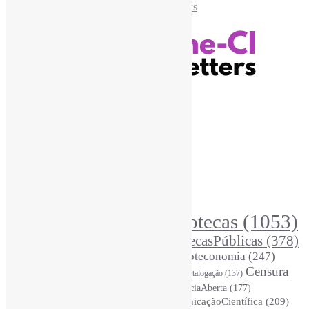
Recursos Informe-CI
Informe-CI
Assinar NewsLetters Informe-CI
Busca por conteúdos
Índice de tags
Buscador de conteúdos
Principais Tags (Assuntos)
Bibliotecas
(1053)
AcessoAberto
(208)
Arquivos
(125)
BibliotecasPúblicas
(378)
BibliotecasEscolares
(302)
BibliotecasUniversitárias
(270)
Biblioteconomia
(247)
Bibliotecários
(355)
Censura
Catalogação
(137)
BoasPráticas
(123)
(325)
Ciência
(287)
ChatGPT
(175)
CiênciaAberta
(177)
CoInfo
(246)
ComunicaçãoCientífica
(209)
CiênciaBrasileira
(149)