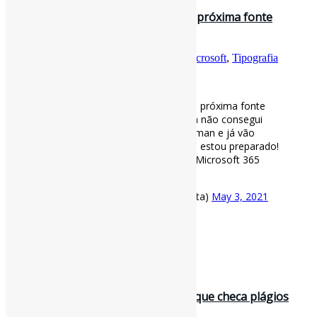
Para além de Calibri: Encontrando a próxima fonte
padrão da Microsoft l Ah! Até …
Por
Pedro Andretta
em
Informe-CI
Tag
Microsoft
,
Tipografia
[ad_1]
Para além de Calibri: Encontrando a próxima fonte
padrão da Microsoft l Ah! Até agora não consegui
ainda desapegar da Times New Roman e já vão
substituir a Calibri em breve! Eu não estou preparado!
😫
#Tipografia
#Microsoft
🇺🇸 via Microsoft 365
Blog
https://t.co/PjXNLROQro
— Pedro Andretta (@pedroisandretta)
May 3, 2021
[ad_2]
Fonte
: Projeto
Informe-CI
29 de junho de 2020
#Microsoft Word inclui ferramenta que checa plágios
durante a escrita | “A versã…