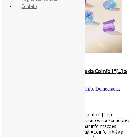
Contato
13 de março de 2023
Na era digital, a democracia depende da CoInfo l “[…] a
#Microsoft acredita fi…
Por
Pedro Andretta
em
Informe-CI
Tag
CoInfo
,
Democracia
,
Microsoft
[ad_1]
Na era digital, a democracia depende da CoInfo l “[…] a
#Microsoft acredita firmemente que capacitar os consumidores
[…] para encontrar, consumir e compartilhar informações
confiáveis ​​é fundamental […]” #Democracia #CoInfo 🇺🇸 via