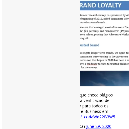
#Microsoft
Word inclui ferramenta que checa plágios
durante a escrita | “A versão final da verificação de
similaridade deve ser disponibilizada para todos os
assinantes do Microsoft 365 Home e Business em
julho”
#Plágio
via TecMundo
https://t.co/iaWd22B3W5
— Pedro Andretta (@pedroisandretta)
June 29, 2020