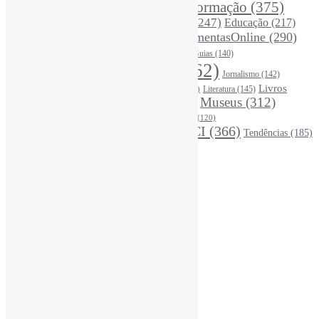
Desinformação
(375)
COVID19
(178)
DadosDePesquisa
(118)
DivulgaçãoCientífica
(247)
Educação
(217)
DireitosAutorais
(125)
FerramentasOnline
(290)
Entrevista
(242)
EscritaCientífica
(119)
FontesDeInformação
(261)
Guias
(140)
Google
(119)
InteligênciaArtificial
(762)
Jornalismo
(142)
Leitura
(221)
Livros
Literatura
(145)
LGBTQIAP
(120)
ListasDeLivros
(120)
LivrosCI
(319)
Museus
(312)
(195)
MercadoEditorial
(147)
Periódicos
(160)
MídiasSociais
(139)
PovosIndígenas
(120)
RevistasCI
(366)
Tendências
(185)
ProdutosEServiçosDeInformação
(140)
Estatísticas
Online Visitors:
3
Yesterday's Views:
410
Last 7 Days Views:
3.065
Last 30 Days Views:
20.704
Last 365 Days Views:
166.963
Total Views:
345.150
Total Visitors:
340.348
Total Page Views:
14
Total Posts:
15.721