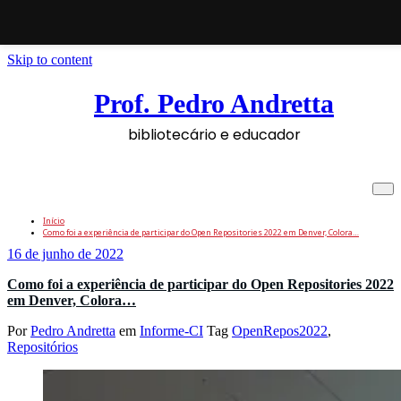
Skip to content
Prof. Pedro Andretta
bibliotecário e educador
Tag: OpenRepos2022
Início
Como foi a experiência de participar do Open Repositories 2022 em Denver, Colora…
16 de junho de 2022
Como foi a experiência de participar do Open Repositories 2022
em Denver, Colora…
Por
Pedro Andretta
em
Informe-CI
Tag
OpenRepos2022
,
Repositórios