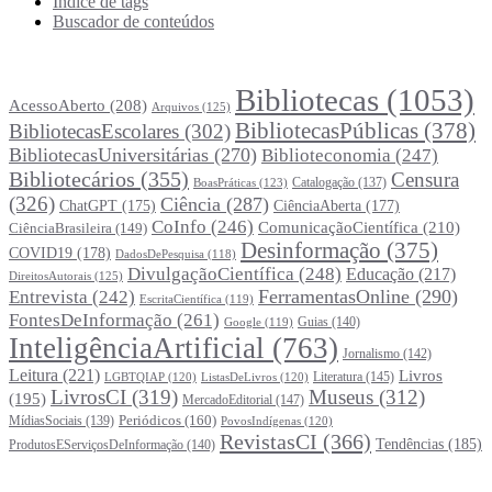
Índice de tags
Buscador de conteúdos
Principais Tags (Assuntos)
Bibliotecas
(1053)
AcessoAberto
(208)
Arquivos
(125)
BibliotecasPúblicas
(378)
BibliotecasEscolares
(302)
BibliotecasUniversitárias
(270)
Biblioteconomia
(247)
Bibliotecários
(355)
Censura
Catalogação
(137)
BoasPráticas
(123)
(326)
Ciência
(287)
ChatGPT
(175)
CiênciaAberta
(177)
CoInfo
(246)
ComunicaçãoCientífica
(210)
CiênciaBrasileira
(149)
Desinformação
(375)
COVID19
(178)
DadosDePesquisa
(118)
DivulgaçãoCientífica
(248)
Educação
(217)
DireitosAutorais
(125)
FerramentasOnline
(290)
Entrevista
(242)
EscritaCientífica
(119)
FontesDeInformação
(261)
Guias
(140)
Google
(119)
InteligênciaArtificial
(763)
Jornalismo
(142)
Leitura
(221)
Livros
Literatura
(145)
LGBTQIAP
(120)
ListasDeLivros
(120)
LivrosCI
(319)
Museus
(312)
(195)
MercadoEditorial
(147)
Periódicos
(160)
MídiasSociais
(139)
PovosIndígenas
(120)
RevistasCI
(366)
Tendências
(185)
ProdutosEServiçosDeInformação
(140)
Estatísticas