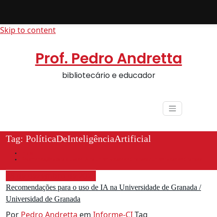
Skip to content
Prof. Pedro Andretta
bibliotecário e educador
Tag: PolíticaDeInteligênciaArtificial
Início
Recomendações para o uso de IA na Universidade de Granada / Universidad de Granada
18 de dezembro de 2025
Recomendações para o uso de IA na Universidade de Granada /
Universidad de Granada
Por
Pedro Andretta
em
Informe-CI
Tag