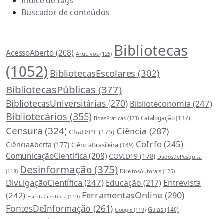
Índice de tags
Buscador de conteúdos
Principais Tags (Assuntos)
Bibliotecas
AcessoAberto
(208)
Arquivos
(125)
(1052)
BibliotecasEscolares
(302)
BibliotecasPúblicas
(377)
BibliotecasUniversitárias
(270)
Biblioteconomia
(247)
Bibliotecários
(355)
Catalogação
(137)
BoasPráticas
(123)
Censura
(324)
Ciência
(287)
ChatGPT
(175)
CoInfo
(245)
CiênciaAberta
(177)
CiênciaBrasileira
(149)
ComunicaçãoCientífica
(208)
COVID19
(178)
DadosDePesquisa
Desinformação
(375)
DireitosAutorais
(125)
(118)
DivulgaçãoCientífica
(247)
Entrevista
Educação
(217)
FerramentasOnline
(290)
(242)
EscritaCientífica
(119)
FontesDeInformação
(261)
Guias
(140)
Google
(119)