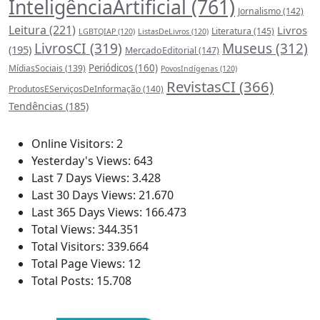
InteligênciaArtificial
(761)
Jornalismo
(142)
Leitura
(221)
Livros
Literatura
(145)
LGBTQIAP
(120)
ListasDeLivros
(120)
LivrosCI
(319)
Museus
(312)
(195)
MercadoEditorial
(147)
Periódicos
(160)
MídiasSociais
(139)
PovosIndígenas
(120)
RevistasCI
(366)
ProdutosEServiçosDeInformação
(140)
Tendências
(185)
Estatísticas
Online Visitors:
2
Yesterday's Views:
643
Last 7 Days Views:
3.428
Last 30 Days Views:
21.670
Last 365 Days Views:
166.473
Total Views:
344.351
Total Visitors:
339.664
Total Page Views:
12
Total Posts:
15.708