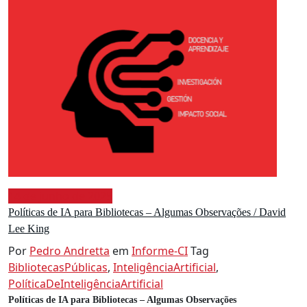
14 de junho de 2025
Políticas de IA para Bibliotecas – Algumas Observações / David
Lee King
Por
Pedro Andretta
em
Informe-CI
Tag
BibliotecasPúblicas
,
InteligênciaArtificial
,
PolíticaDeInteligênciaArtificial
Políticas de IA para Bibliotecas – Algumas Observações