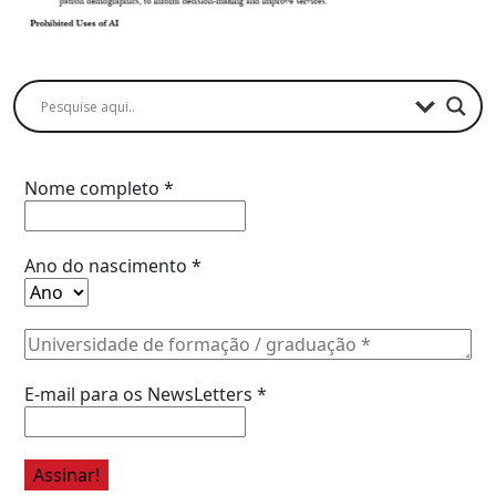
Buscador
Assine a Informe-CI NewsLetters
Nome completo
*
Ano do nascimento
*
E-mail para os NewsLetters
*