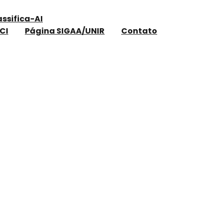
assifica-AI
CI
Página SIGAA/UNIR
Contato