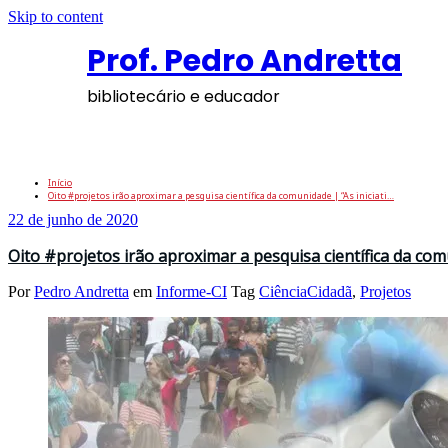
Skip to content
Prof. Pedro Andretta
bibliotecário e educador
Tag: Projetos
Início
Oito #projetos irão aproximar a pesquisa científica da comunidade | “As iniciati…
22 de junho de 2020
Oito #projetos irão aproximar a pesquisa científica da comu
Por
Pedro Andretta
em
Informe-CI
Tag
CiênciaCidadã
,
Projetos