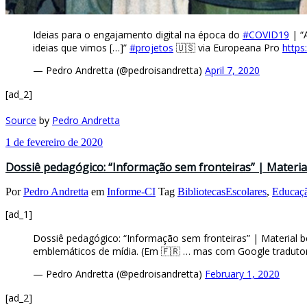
Ideias para o engajamento digital na época do
#COVID19
| “A
ideias que vimos […]”
#projetos
🇺🇸 via Europeana Pro
https
— Pedro Andretta (@pedroisandretta)
April 7, 2020
[ad_2]
Source
by
Pedro Andretta
1 de fevereiro de 2020
Dossiê pedagógico: “Informação sem fronteiras” | Materi
Por
Pedro Andretta
em
Informe-CI
Tag
BibliotecasEscolares
,
Educaçã
[ad_1]
Dossiê pedagógico: “Informação sem fronteiras” | Material
emblemáticos de mídia. (Em 🇫🇷 … mas com Google tradutor 
— Pedro Andretta (@pedroisandretta)
February 1, 2020
[ad_2]