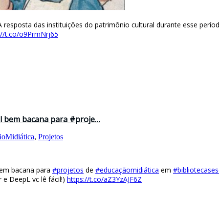
 resposta das instituições do patrimônio cultural durante esse perío
://t.co/o9PrmNrj65
al bem bacana para #proje…
oMidiática
,
Projetos
 bem bacana para
#projetos
de
#educaçãomidiática
em
#bibliotecases
e DeepL vc lê fácil!)
https://t.co/aZ3YzAJF6Z