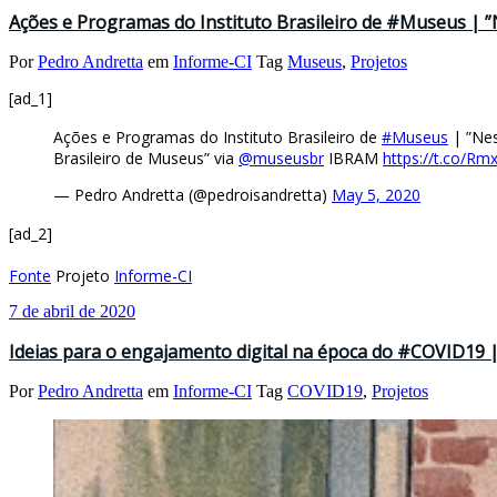
Ações e Programas do Instituto Brasileiro de #Museus | ”
Por
Pedro Andretta
em
Informe-CI
Tag
Museus
,
Projetos
[ad_1]
Ações e Programas do Instituto Brasileiro de
#Museus
| ”Nes
Brasileiro de Museus” via ⁦
@museusbr
⁩ IBRAM
https://t.co/
— Pedro Andretta (@pedroisandretta)
May 5, 2020
[ad_2]
Fonte
Projeto
Informe-CI
7 de abril de 2020
Ideias para o engajamento digital na época do #COVID19 |
Por
Pedro Andretta
em
Informe-CI
Tag
COVID19
,
Projetos