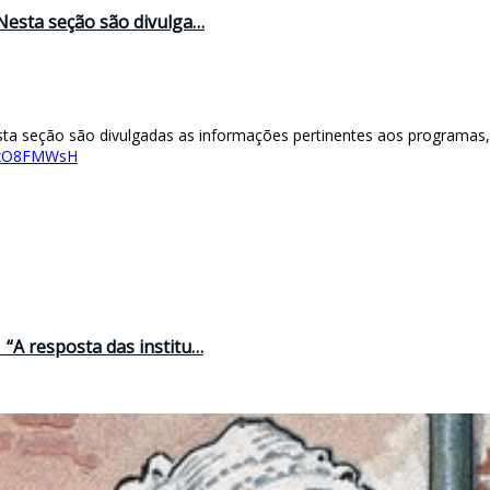
Nesta seção são divulga…
ta seção são divulgadas as informações pertinentes aos programas
RmxO8FMWsH
 “A resposta das institu…