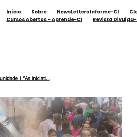
Início
Sobre
NewsLetters Informe-CI
Cl
Cursos Abertos – Aprende-CI
Revista Divulga-
nidade | “As iniciati…