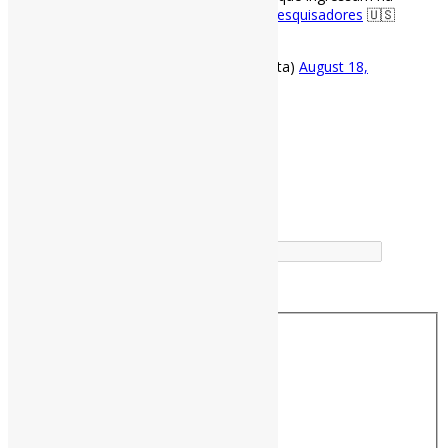
academia continua diminuindo."
#Pesquisadores
🇺🇸
via LSE
https://t.co/omi29BAx0h
— Pedro Andretta (@pedroisandretta)
August 18,
2021
[ad_2]
Fonte
: Projeto
Informe-CI
Buscador
Buscar correspondência exata
Busca no Títulos
Busca no Conteúdo