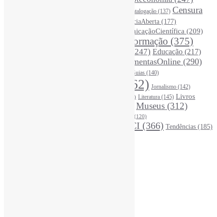
Bibliotecários
(355)
Censura
Catalogação
(137)
BoasPráticas
(123)
(325)
Ciência
(287)
ChatGPT
(175)
CiênciaAberta
(177)
CoInfo
(246)
ComunicaçãoCientífica
(209)
CiênciaBrasileira
(149)
Desinformação
(375)
COVID19
(178)
DadosDePesquisa
(118)
DivulgaçãoCientífica
(247)
Educação
(217)
DireitosAutorais
(125)
FerramentasOnline
(290)
Entrevista
(242)
EscritaCientífica
(119)
FontesDeInformação
(261)
Guias
(140)
Google
(119)
InteligênciaArtificial
(762)
Jornalismo
(142)
Leitura
(221)
Livros
Literatura
(145)
LGBTQIAP
(120)
ListasDeLivros
(120)
LivrosCI
(319)
Museus
(312)
(195)
MercadoEditorial
(147)
Periódicos
(160)
MídiasSociais
(139)
PovosIndígenas
(120)
RevistasCI
(366)
Tendências
(185)
ProdutosEServiçosDeInformação
(140)
Estatísticas
Online Visitors:
1
Yesterday's Views:
484
Last 7 Days Views:
3.641
Last 30 Days Views:
21.554
Last 365 Days Views:
167.081
Total Views:
345.096
Total Visitors:
340.293