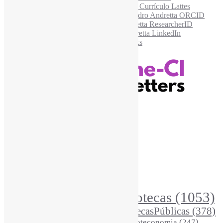
Recursos Informe-CI
Informe-CI
Assinar NewsLetters Informe-CI
Busca por conteúdos
Índice de tags
Buscador de conteúdos
Principais Tags (Assuntos)
Bibliotecas
(1053)
AcessoAberto
(208)
Arquivos
(125)
BibliotecasPúblicas
(378)
BibliotecasEscolares
(302)
BibliotecasUniversitárias
(270)
Biblioteconomia
(247)