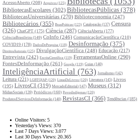
Bibliotecas
(1053)
AcessoAberto
(208)
Arquivos
(125)
BibliotecasPúblicas
(378)
BibliotecasEscolares
(302)
BibliotecasUniversitárias
(270)
Biblioteconomia
(247)
Bibliotecários
(355)
Censura
Catalogação
(137)
BoasPráticas
(123)
(326)
Ciência
(287)
ChatGPT
(175)
CiênciaAberta
(177)
CoInfo
(246)
ComunicaçãoCientífica
(210)
CiênciaBrasileira
(149)
Desinformação
(375)
COVID19
(178)
DadosDePesquisa
(118)
DivulgaçãoCientífica
(248)
Educação
(217)
DireitosAutorais
(125)
FerramentasOnline
(290)
Entrevista
(242)
EscritaCientífica
(119)
FontesDeInformação
(261)
Guias
(140)
Google
(119)
InteligênciaArtificial
(763)
Jornalismo
(142)
Leitura
(221)
Livros
Literatura
(145)
LGBTQIAP
(120)
ListasDeLivros
(120)
LivrosCI
(319)
Museus
(312)
(195)
MercadoEditorial
(147)
Periódicos
(160)
MídiasSociais
(139)
PovosIndígenas
(120)
RevistasCI
(366)
Tendências
(185)
ProdutosEServiçosDeInformação
(140)
Estatísticas
Online Visitors:
5
Yesterday's Views:
370
Last 7 Days Views:
3.077
Last 30 Days Views:
20.365