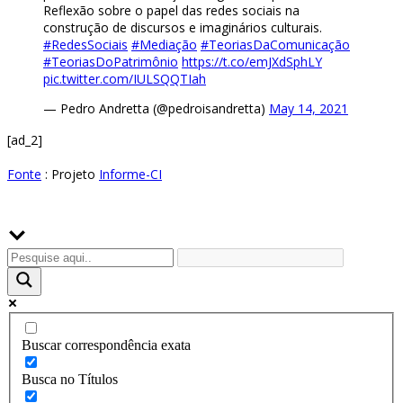
Reflexão sobre o papel das redes sociais na
construção de discursos e imaginários culturais.
#RedesSociais
#Mediação
#TeoriasDaComunicação
#TeoriasDoPatrimônio
https://t.co/emJXdSphLY
pic.twitter.com/IULSQQTIah
— Pedro Andretta (@pedroisandretta)
May 14, 2021
[ad_2]
Fonte
: Projeto
Informe-CI
Buscador
Buscar correspondência exata
Busca no Títulos