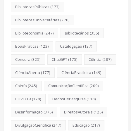
BibliotecasPúblicas
(377)
BibliotecasUniversitárias
(270)
Biblioteconomia
(247)
Bibliotecários
(355)
BoasPráticas
(123)
Catalogação
(137)
Censura
(325)
ChatGPT
(175)
Ciência
(287)
CiênciaAberta
(177)
CiênciaBrasileira
(149)
CoInfo
(245)
ComunicaçãoCientífica
(209)
COVID19
(178)
DadosDePesquisa
(118)
Desinformação
(375)
DireitosAutorais
(125)
DivulgaçãoCientífica
(247)
Educação
(217)