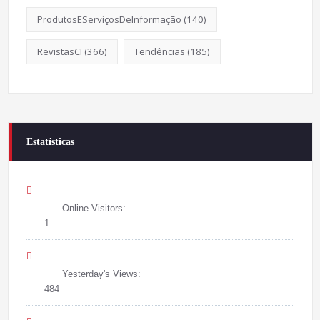
ProdutosEServiçosDeInformação
(140)
RevistasCI
(366)
Tendências
(185)
Estatísticas
Online Visitors:
1
Yesterday's Views:
484