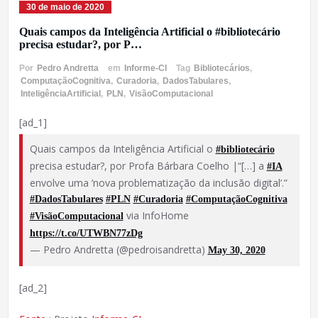
30 de maio de 2020
Quais campos da Inteligência Artificial o #bibliotecário
precisa estudar?, por P…
Por
Pedro Andretta
em
Informe-CI
Tag
Bibliotecários
,
ComputaçãoCognitiva
,
Curadoria
,
DadosTabulares
,
InteligênciaArtificial
,
PLN
,
VisãoComputacional
[ad_1]
Quais campos da Inteligência Artificial o
#bibliotecário
precisa estudar?, por Profa Bárbara Coelho |“[…] a
#IA
envolve uma ’nova problematização da inclusão digital’.”
#DadosTabulares
#PLN
#Curadoria
#ComputaçãoCognitiva
via InfoHome
#VisãoComputacional
https://t.co/UTWBN77zDg
— Pedro Andretta (@pedroisandretta)
May 30, 2020
[ad_2]