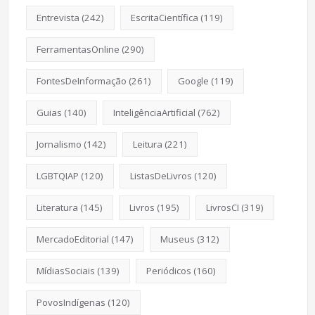
Entrevista
(242)
EscritaCientífica
(119)
FerramentasOnline
(290)
FontesDeInformação
(261)
Google
(119)
Guias
(140)
InteligênciaArtificial
(762)
Jornalismo
(142)
Leitura
(221)
LGBTQIAP
(120)
ListasDeLivros
(120)
Literatura
(145)
Livros
(195)
LivrosCI
(319)
MercadoEditorial
(147)
Museus
(312)
MídiasSociais
(139)
Periódicos
(160)
PovosIndígenas
(120)