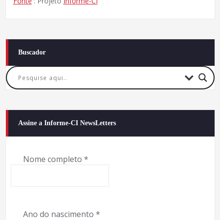
Fonte
: Projeto
Informe-CI
Buscador
Assine a Informe-CI NewsLetters
Nome completo
*
Ano do nascimento
*