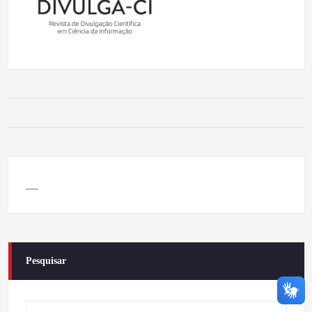
___
Pesquisar