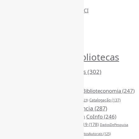
Informe-CI
Assinar NewsLetters Informe-CI
Busca por conteúdos
Índice de tags
Buscador de conteúdos
Principais Tags (Assuntos)
Bibliotecas
AcessoAberto
(208)
Arquivos
(125)
(1053)
BibliotecasEscolares
(302)
BibliotecasPúblicas
(378)
BibliotecasUniversitárias
(270)
Biblioteconomia
(247)
Bibliotecários
(355)
Catalogação
(137)
BoasPráticas
(123)
Censura
(326)
Ciência
(287)
ChatGPT
(175)
CoInfo
(246)
CiênciaAberta
(177)
CiênciaBrasileira
(149)
ComunicaçãoCientífica
(210)
COVID19
(178)
DadosDePesquisa
Desinformação
(375)
DireitosAutorais
(125)
(118)