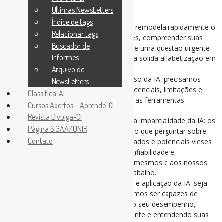
AI Literacy Framework
Últimas NewsLetters
Índice de tags
À medida que a inteligência artificial (IA) remodela rapidamente o
Relacionar tags
cenário tecnológico em todos os setores, compreender suas
Buscador de
nuances e potenciais aplicações torna-se uma questão urgente
informes
para nós na educação. Desenvolver uma sólida alfabetização em
IA nos capacita a:
Arquivo de
• Tomar decisões informadas sobre o uso da IA: precisamos
NewsLetters
tomar decisões informadas sobre os potenciais, limitações e
Classifica-AI
desafios da IA para que possamos usar as ferramentas
Cursos Abertos – Aprende-CI
adequadamente.
Revista Divulga-CI
• Avaliar criticamente a confiabilidade e a imparcialidade da IA: os
Página SIGAA/UNIR
sistemas de IA não são infalíveis. Saber o que perguntar sobre
Contato
como eles funcionam, suas fontes de dados e potenciais vieses
nos permite avaliar criticamente sua confiabilidade e
imparcialidade e preparar melhor a nós mesmos e aos nossos
alunos para o futuro em evolução do trabalho.
• Navegar pela seleção, implementação e aplicação da IA: seja
como indivíduos ou organizações, devemos ser capazes de
avaliar as ferramentas de IA — testando seu desempenho,
compreendendo sua tecnologia subjacente e entendendo suas