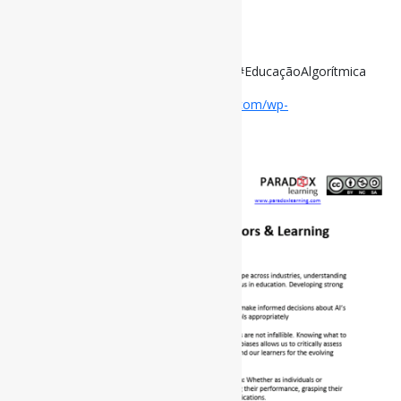
implicações éticas.
via PARADOX
#IALiteracy #CompetênciaAlgorítimica #EducaçãoAlgorítmica
Disponível em:
https://paradoxlearning.com/wp-
content/uploads/2025/03/AI-Literacy-
Framework_updated_031325.pdf