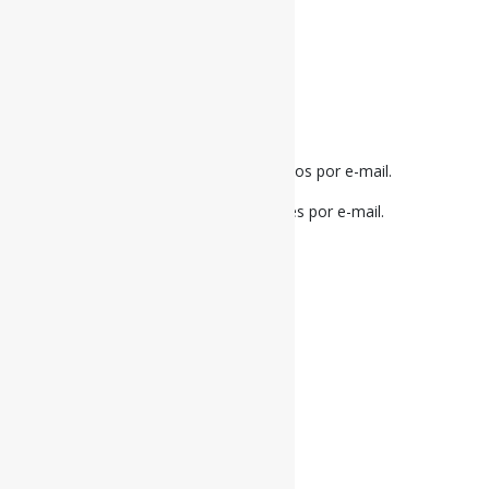
Notifique-me sobre novos comentários por e-mail.
Notifique-me sobre novas publicações por e-mail.
Buscador