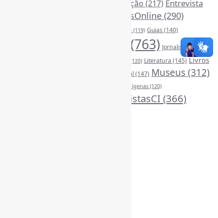
DivulgaçãoCientífica
(248)
Entrevista
Educação
(217)
FerramentasOnline
(290)
(242)
EscritaCientífica
(119)
FontesDeInformação
(261)
Guias
(140)
Google
(119)
InteligênciaArtificial
(763)
Jornalismo
(142)
Leitura
(221)
Livros
Literatura
(145)
LGBTQIAP
(120)
ListasDeLivros
(120)
LivrosCI
(319)
Museus
(312)
(195)
MercadoEditorial
(147)
Periódicos
(160)
MídiasSociais
(139)
PovosIndígenas
(120)
RevistasCI
(366)
ProdutosEServiçosDeInformação
(140)
Tendências
(185)
Estatísticas
Online Visitors:
0
Yesterday's Views:
370
Last 7 Days Views:
2.963
Last 30 Days Views:
20.251
Last 365 Days Views:
167.239
Total Views:
345.605
Total Visitors:
340.782