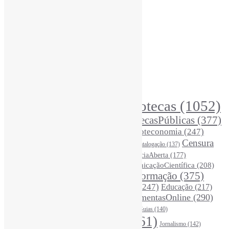
Recursos Informe-CI
Informe-CI
Assinar NewsLetters Informe-CI
Busca por conteúdos
Índice de tags
Buscador de conteúdos
Principais Tags (Assuntos)
Bibliotecas
(1052)
AcessoAberto
(208)
Arquivos
(125)
BibliotecasPúblicas
(377)
BibliotecasEscolares
(302)
BibliotecasUniversitárias
(270)
Biblioteconomia
(247)
Bibliotecários
(355)
Censura
Catalogação
(137)
BoasPráticas
(123)
(325)
Ciência
(287)
ChatGPT
(175)
CiênciaAberta
(177)
CoInfo
(245)
ComunicaçãoCientífica
(208)
CiênciaBrasileira
(149)
Desinformação
(375)
COVID19
(178)
DadosDePesquisa
(118)
DivulgaçãoCientífica
(247)
Educação
(217)
DireitosAutorais
(125)
FerramentasOnline
(290)
Entrevista
(242)
EscritaCientífica
(119)
FontesDeInformação
(261)
Guias
(140)
Google
(119)
InteligênciaArtificial
(761)
Jornalismo
(142)