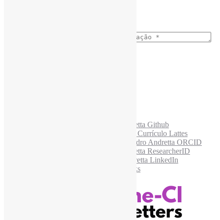
Busca no Conteúdo
Ano do nascimento
*
E-mail para os NewsLetters
*
Acesse também