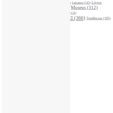
Leitura
(221)
Livros
Literatura
(145)
LGBTQIAP
(120)
ListasDeLivros
(120)
LivrosCI
(319)
Museus
(312)
(195)
MercadoEditorial
(147)
Periódicos
(160)
MídiasSociais
(139)
PovosIndígenas
(120)
RevistasCI
(366)
Tendências
(185)
ProdutosEServiçosDeInformação
(140)
Estatísticas
Online Visitors:
0
Yesterday's Views:
484
Last 7 Days Views:
3.289
Last 30 Days Views:
21.202
Last 365 Days Views:
166.729
Total Views:
344.744
Total Visitors:
340.022
Total Page Views:
4
Total Posts:
15.709