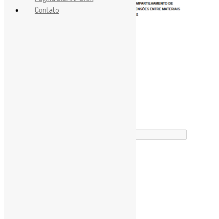
Contato
Buscador
Assine a Informe-CI NewsLetters
Buscar correspondência exata
Nome completo
*
Busca no Títulos