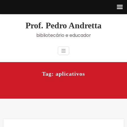
Skip
to
Prof. Pedro Andretta
content
bibliotecário e educador
Tag: aplicativos
Início
Opal – Google