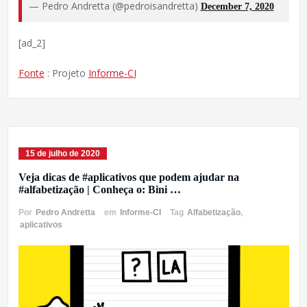
— Pedro Andretta (@pedroisandretta)
December 7, 2020
[ad_2]
Fonte
: Projeto
Informe-CI
15 de julho de 2020
Veja dicas de #aplicativos que podem ajudar na
#alfabetização | Conheça o: Bini …
Por
Pedro Andretta
em
Informe-CI
Tag
Alfabetização
,
aplicativos