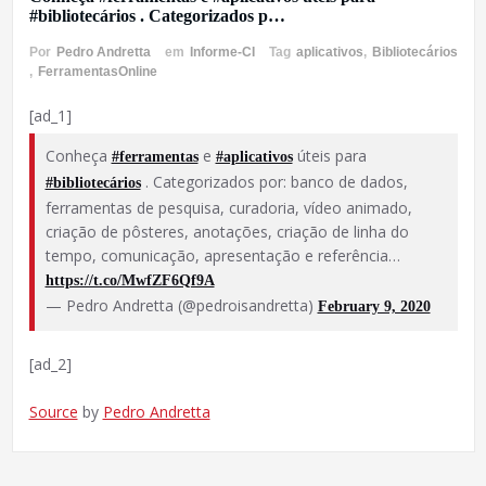
#bibliotecários . Categorizados p…
Por
Pedro Andretta
em
Informe-CI
Tag
aplicativos
,
Bibliotecários
,
FerramentasOnline
[ad_1]
Conheça
e
úteis para
#ferramentas
#aplicativos
. Categorizados por: banco de dados,
#bibliotecários
ferramentas de pesquisa, curadoria, vídeo animado,
criação de pôsteres, anotações, criação de linha do
tempo, comunicação, apresentação e referência…
https://t.co/MwfZF6Qf9A
— Pedro Andretta (@pedroisandretta)
February 9, 2020
[ad_2]
Source
by
Pedro Andretta