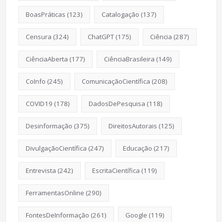
BoasPráticas
(123)
Catalogação
(137)
Censura
(324)
ChatGPT
(175)
Ciência
(287)
CiênciaAberta
(177)
CiênciaBrasileira
(149)
CoInfo
(245)
ComunicaçãoCientífica
(208)
COVID19
(178)
DadosDePesquisa
(118)
Desinformação
(375)
DireitosAutorais
(125)
DivulgaçãoCientífica
(247)
Educação
(217)
Entrevista
(242)
EscritaCientífica
(119)
FerramentasOnline
(290)
FontesDeInformação
(261)
Google
(119)