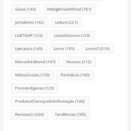
Guias
(140)
InteligênciaArtificial
(761)
Jornalismo
(142)
Leitura
(221)
LGBTQIAP
(120)
ListasDeLivros
(120)
Literatura
(145)
Livros
(195)
LivrosCI
(319)
MercadoEditorial
(147)
Museus
(312)
MídiasSociais
(139)
Periódicos
(160)
PovosIndígenas
(120)
ProdutosEServiçosDeInformação
(140)
RevistasCI
(366)
Tendências
(185)