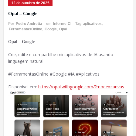
12 de outubro de 2025
Opal – Google
Por
Pedro Andretta
em
Informe-CI
Tag
aplicativos
,
FerramentasOnline
,
Google
,
Opal
Opal – Google
Crie, edite e compartilhe miniaplicativos de IA usando
linguagem natural
#FerramentasOnline #Google #IA #Aplicativos
Disponível em:
https://opal.withgoogle.com/?mode=canvas