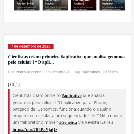
7 de dezembro de 2020
Cientistas criam primeiro #aplicativo que analisa genomas
pelo celular l “O apli…
Por
Pedro Andretta
em
Informe-CI
Tag
aplicativos
,
Genética
[ad_1]
Cientistas criam primeiro
que analisa
#aplicativo
genomas pelo celular l “O aplicativo para iPhone,
batizado de iGenomics, funciona quando o usuário
emparelha o celular a um sequenciador de DNA, criando
um "laboratório móvel”
via Revista Galileu
#Genética
https://t.co/7R4PaYjaQz