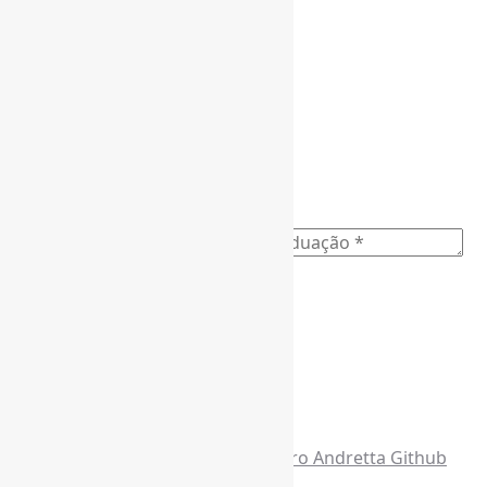
Assine a Informe-CI NewsLetters
Nome completo
*
Ano do nascimento
*
E-mail para os NewsLetters
*
Acesse também