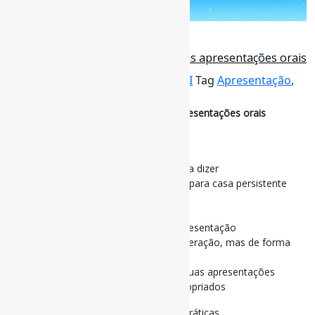
4 de dezembro de 2023
Dez regras simples para fazer boas apresentações orais
Por
Pedro Andretta
em
Informe-CI
Tag
Apresentação
,
BoasPráticas
,
Comunicacão
Dez regras simples para fazer boas apresentações orais
Regra 1: Fale com o público
Regra 2: Menos é Mais
Regra 3: Fale apenas quando tiver algo a dizer
Regra 4: Torne a mensagem para levar para casa persistente
Regra 5: Seja lógico
Regra 6: Trate o chão como um palco
Regra 7: Pratique e cronometre sua apresentação
Regra 8: Use recursos visuais com moderação, mas de forma
eficaz
Regra 9: Revise o áudio e/ou vídeo de suas apresentações
Regra 10: Forneça agradecimentos apropriados
#Comunicação #Apresentação #BoasPráticas