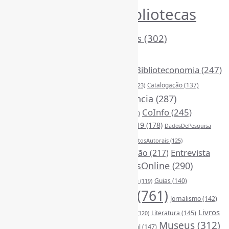
Bibliotecas
AcessoAberto
(208)
Arquivos
(125)
(1052)
BibliotecasEscolares
(302)
BibliotecasPúblicas
(377)
BibliotecasUniversitárias
(270)
Biblioteconomia
(247)
Bibliotecários
(355)
Catalogação
(137)
BoasPráticas
(123)
Censura
(325)
Ciência
(287)
ChatGPT
(175)
CoInfo
(245)
CiênciaAberta
(177)
CiênciaBrasileira
(149)
ComunicaçãoCientífica
(208)
COVID19
(178)
DadosDePesquisa
Desinformação
(375)
DireitosAutorais
(125)
(118)
DivulgaçãoCientífica
(247)
Entrevista
Educação
(217)
FerramentasOnline
(290)
(242)
EscritaCientífica
(119)
FontesDeInformação
(261)
Guias
(140)
Google
(119)
InteligênciaArtificial
(761)
Jornalismo
(142)
Leitura
(221)
Livros
Literatura
(145)
LGBTQIAP
(120)
ListasDeLivros
(120)
LivrosCI
(319)
Museus
(312)
(195)
MercadoEditorial
(147)