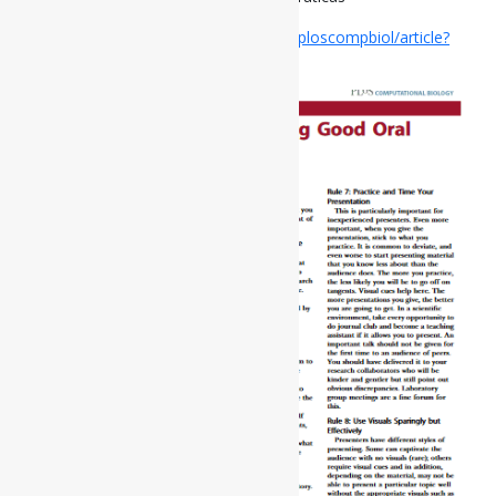
Disponível em:
https://journals.plos.org/ploscompbiol/article?
id=10.1371%2Fjournal.pcbi.0030077