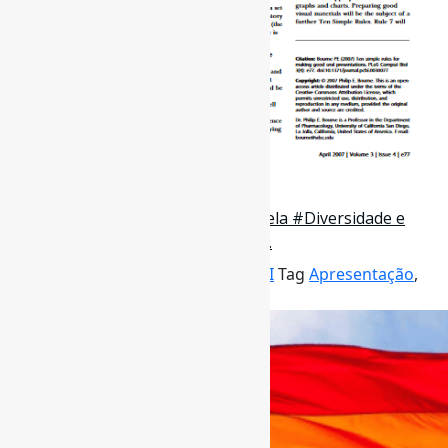
29 de junho de 2020
Lançamento do GT #Bibliotecas pela #Diversidade e
Enfoque de Gênero, da #FEBAB |…
Por
Pedro Andretta
em
Informe-CI
Tag
Apresentação
,
Bibliotecas
,
Diversidade
,
FEBAB