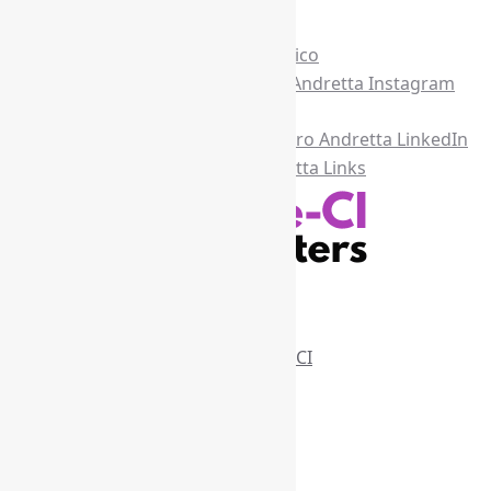
Recursos Informe-CI
Informe-CI
Assinar NewsLetters Informe-CI
Busca por conteúdos
Índice de tags
Buscador de conteúdos
Principais Tags (Assuntos)