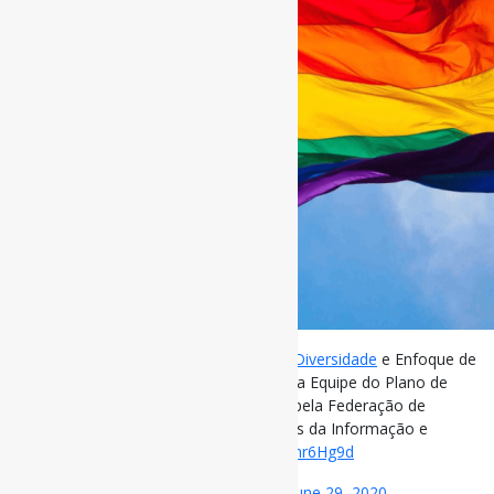
Lançamento do GT
#Bibliotecas
pela
#Diversidade
e Enfoque de
Gênero, da
#FEBAB
|
#Apresentação
da Equipe do Plano de
Trabalho “Assista o evento promovido pela Federação de
Associações de Bibliotecários, Cientistas da Informação e
Instituições” via Biblioo
https://t.co/JYamr6Hg9d
— Pedro Andretta (@pedroisandretta)
June 29, 2020