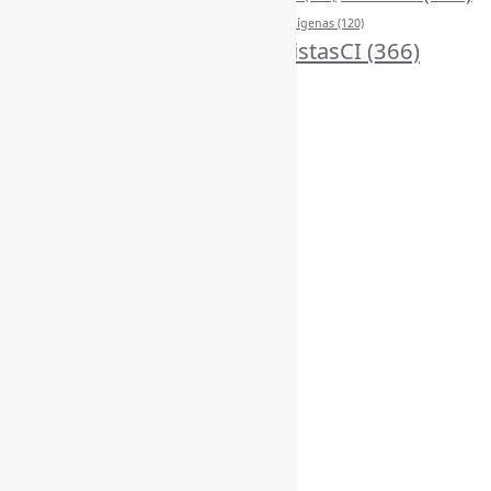
Periódicos
(160)
MídiasSociais
(139)
PovosIndígenas
(120)
RevistasCI
(366)
ProdutosEServiçosDeInformação
(140)
Tendências
(185)
Estatísticas
Online Visitors:
2
Yesterday's Views:
484
Last 7 Days Views:
3.382
Last 30 Days Views:
21.295
Last 365 Days Views:
166.822
Total Views:
344.837
Total Visitors:
340.102
Total Page Views:
4
Total Posts:
15.709