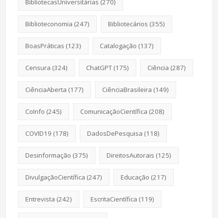
BibliotecasUniversitárias
(270)
Biblioteconomia
(247)
Bibliotecários
(355)
BoasPráticas
(123)
Catalogação
(137)
Censura
(324)
ChatGPT
(175)
Ciência
(287)
CiênciaAberta
(177)
CiênciaBrasileira
(149)
CoInfo
(245)
ComunicaçãoCientífica
(208)
COVID19
(178)
DadosDePesquisa
(118)
Desinformação
(375)
DireitosAutorais
(125)
DivulgaçãoCientífica
(247)
Educação
(217)
Entrevista
(242)
EscritaCientífica
(119)