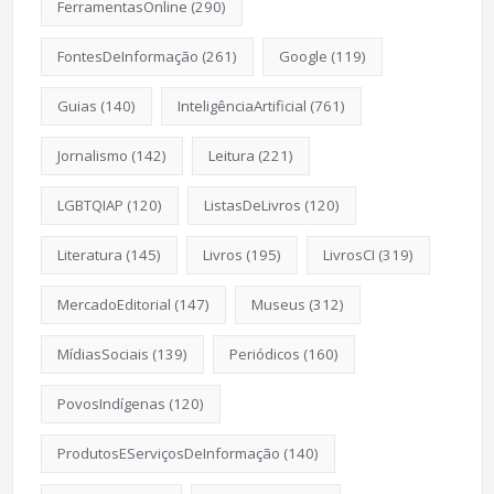
FerramentasOnline
(290)
FontesDeInformação
(261)
Google
(119)
Guias
(140)
InteligênciaArtificial
(761)
Jornalismo
(142)
Leitura
(221)
LGBTQIAP
(120)
ListasDeLivros
(120)
Literatura
(145)
Livros
(195)
LivrosCI
(319)
MercadoEditorial
(147)
Museus
(312)
MídiasSociais
(139)
Periódicos
(160)
PovosIndígenas
(120)
ProdutosEServiçosDeInformação
(140)