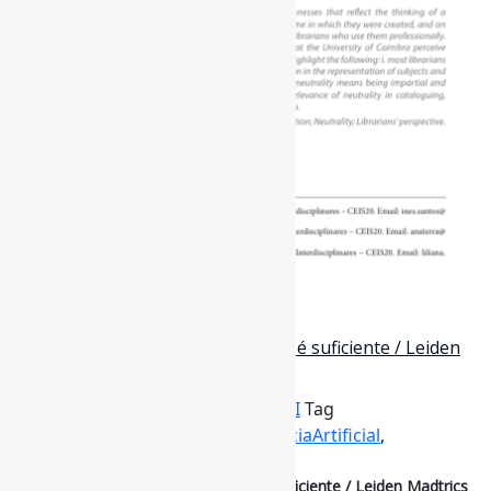
16 de outubro de 2025
Por que a transparência da IA ​​não é suficiente / Leiden
Madtrics
Por
Pedro Andretta
em
Informe-CI
Tag
EscritaAcadêmica
,
Ética
,
InteligênciaArtificial
,
Neutralidade
,
transparência
Por que a transparência da IA ​​não é suficiente / Leiden Madtrics