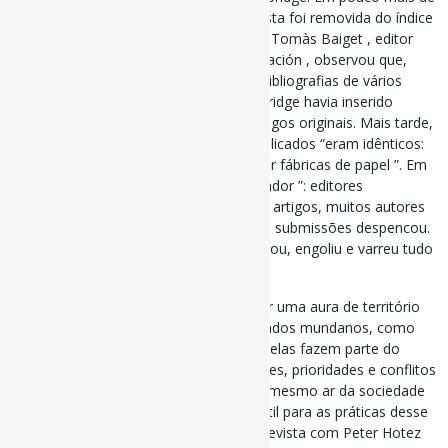
um ano de práticas fraudulentas, a revista foi removida do índice
Web of Science. Em uma carta recente, Tomàs Baiget , editor
fundador de El Profesional de la Información , observou que,
após a venda da revista, ao revisar as bibliografias de vários
artigos publicados, percebeu que a Oxbridge havia inserido
referências que não pertenciam aos artigos originais. Mais tarde,
ele percebeu que vários dos artigos publicados “eram idênticos:
quase certamente foram produzidos por fábricas de papel ”. Em
apenas um ano, “ o impacto foi devastador ”: editores
convidados cancelaram chamadas para artigos, muitos autores
retiraram seus manuscritos e o fluxo de submissões despencou.
O fundo de investimento chegou, devorou, engoliu e varreu tudo
em seu caminho. (…)
Embora as ciências continuem a manter uma aura de território
asséptico e neutro, intocado pelos pecados mundanos, como
qualquer outra prática social e coletiva, elas fazem parte do
tecido social que as molda. Suas decisões, prioridades e conflitos
não surgem no vácuo, mas respiram o mesmo ar da sociedade
globalizada e, portanto, são terreno fértil para as práticas desse
novo capital financeiro. Na mesma entrevista com Peter Hotez