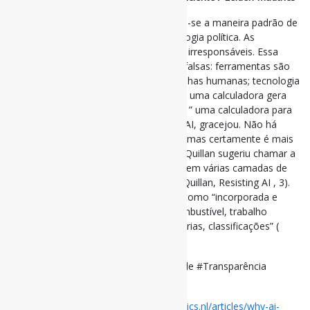
Chamar a genAI de “ferramenta” tornou-se a maneira padrão de
se referir ao que é, de fato, uma tecnologia política. As
ferramentas são vistas como neutras e irresponsáveis. Essa
noção se baseia em várias suposições falsas: ferramentas são
indispensáveis; ferramentas não têm falhas humanas; tecnologia
é igual a progresso e melhoria. De fato, uma calculadora gera
cálculos sem falhas, mas a genAI não é ” uma calculadora para
palavras “, como Sam Altman, da OpenAI, gracejou. Não há
consenso sobre o que ela realmente é, mas certamente é mais
do que um pouco de software. Dan McQuillan sugeriu chamar a
IA de “aparelho”, uma vez que consiste em várias camadas de
tecnologia, instituições e ideologia (McQuillan, Resisting AI , 3).
Kate Crawford nos incentiva a ver a IA como “incorporada e
material, feita de recursos naturais, combustível, trabalho
humano, infraestruturas, logística, histórias, classificações” (
Atlas of AI , 8).
#IA #MediaçãoAlgorítmica #Neutralidade #Transparência
#EscritaAcadêmica #Ética
Disponível em:
https://www.leidenmadtrics.nl/articles/why-ai-