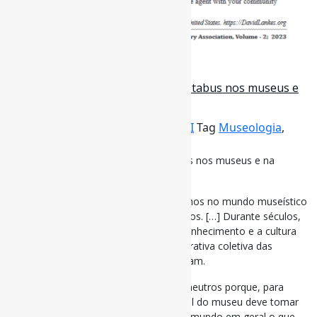
15 de outubro de 2023
Desafiar os silêncios: Enfrentar os tabus nos museus e
na museologia
Por
Pedro Andretta
em
Informe-CI
Tag
Museologia
,
Neutralidade
Desafiar os silêncios: Enfrentar os tabus nos museus e na
museologia
[…] uma dos tabus chaves que abordamos no mundo museístico
é a crença de que os museus são neutros. […] Durante séculos,
os museus preservaram a história, o conhecimento e a cultura
da humanidade, encapsulando uma narrativa coletiva das
sociedades para aquelas que representam.
No entanto, nunca foram repositórios neutros porque, para
contar essa narrativa coletiva, o pessoal do museu deve tomar
decisões continuamente: selecionar do mundo em geral o que