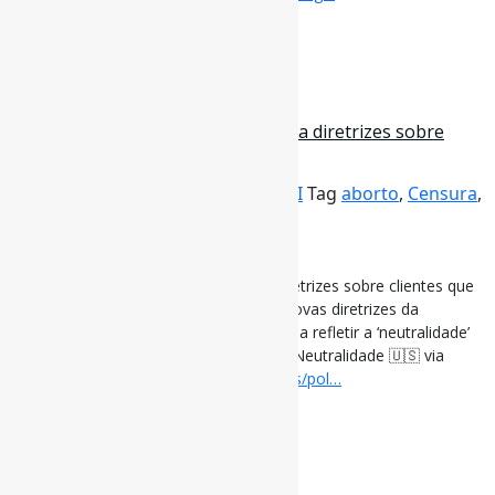
[ad_2]
Curadoria:
Projeto Informe-CI
29 de julho de 2022
Biblioteca de Oklahoma City divulga diretrizes sobre
clientes que buscam informa…
Por
Pedro Andretta
em
Informe-CI
Tag
aborto
,
Censura
,
Neutralidade
[ad_1]
Biblioteca de Oklahoma City divulga diretrizes sobre clientes que
buscam informações sobre aborto l “Novas diretrizes da
biblioteca de Oklahoma City destinadas a refletir a ‘neutralidade’
dos funcionários.” #Aborto #Censura #Neutralidade 🇺🇸 via
Oklahoman
oklahoman.com/story/news/pol…
[ad_2]
Curadoria:
Projeto Informe-CI
1
2
3