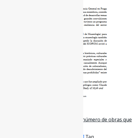
30 de novembro de 2022
IFLA: Liberdade intelectual l “[…] o número de obras que
mencionam os termos #…
Por
Pedro Andretta
em
Informe-CI
Tag