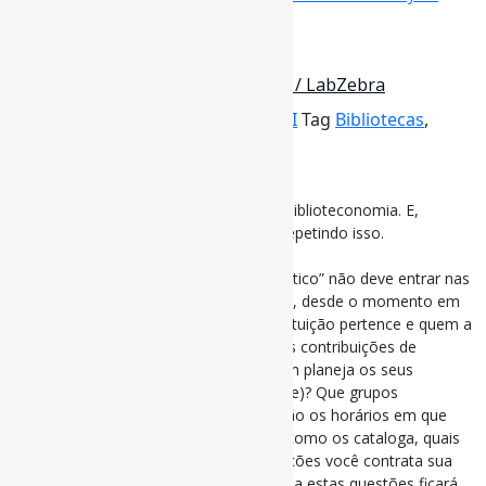
transparency-is-not-enough
26 de janeiro de 2025
Sobre a neutralidade da biblioteca / LabZebra
Por
Pedro Andretta
em
Informe-CI
Tag
Bibliotecas
,
Neutralidade
Sobre a neutralidade da biblioteca
Não há neutralidade possível. Nem na biblioteconomia. E,
aparentemente, temos que continuar repetindo isso.
Continuamente. Embora incomode.
Parece interessante mostrar que “o político” não deve entrar nas
bibliotecas, como se já não estivesse lá, desde o momento em
que a biblioteca é concebida: a que instituição pertence e quem a
financia. Como são organizadas as suas contribuições de
decisão? e quem o dirige? Como e quem planeja os seus
serviços (ou não o faz, intencionalmente)? ​​Que grupos
populacionais são abordados e quais são os horários em que
está aberto? como o Você os adquire, como os cataloga, quais
você divulga e promove? Em que condições você contrata sua
equipe, se é que contrata? Da resposta a estas questões ficará