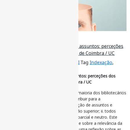
19 de novembro de 2025
Neutralidade na representação de assuntos: perceções
dos bibliotecários da Universidade de Coimbra / UC
Por
Pedro Andretta
em
Informe-CI
Tag
Indexação
,
Neutralidade
Neutralidade na representação de assuntos: perceções dos
bibliotecários da Universidade de Coimbra / UC
Dos resultados obtidos destaca-se: i. a maioria dos bibliotecários
considera que a neutralidade pode contribuir para a
imparcialidade e inclusão na representação de assuntos e
defendem a sua abordagem na formação superior; ii. todos
consideram que a neutralidade é ser imparcial e neutro. Este
estudo pretende contribuir para o debate sobre a relevância da
neutralidade na catalogação, propondo uma reflexão sobre as