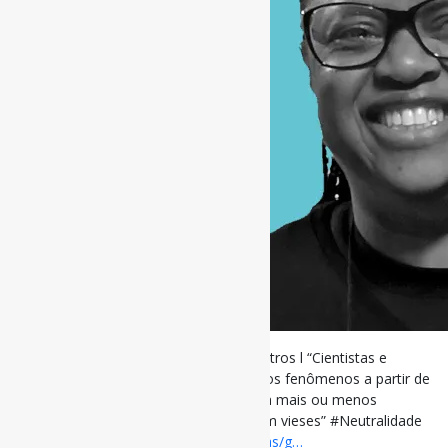
Cientistas e pesquisadores não são neutros l “Cientistas e
pesquisadores não são neutros. Leem os fenômenos a partir de
horizontes interpretativos que os fazem mais ou menos
sensíveis a alguns temas, […], todos têm vieses” #Neutralidade
via Jornal da USP
jornal.usp.br/articulistas/g…