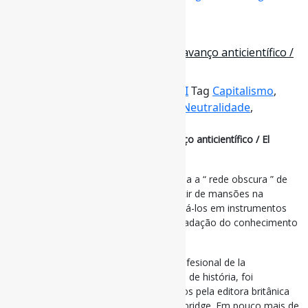
approval/
20 de março de 2026
O novo capitalismo financeiro e o avanço anticientífico /
El cohetea la luna
Por
Pedro Andretta
em
Informe-CI
Tag
Capitalismo
,
Ciência
,
MásCondutasCientíficas
,
Neutralidade
,
RevistasPredatórias
O novo capitalismo financeiro e o avanço anticientífico / El
cohetea la luna
Uma investigação do jornal El País revela a “ rede obscura ” de
compras de periódicos científicos a partir de mansões na
Inglaterra, com o objetivo de transformá-los em instrumentos
financeiros que contribuem para a degradação do conhecimento
acumulado.
Um desses muitos casos foi o de El Profesional de la
Información. Com mais de três décadas de história, foi
comprada por quase um milhão de euros pela editora britânica
OAText, que mais tarde se tornou a Oxbridge. Em pouco mais de