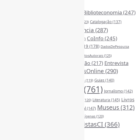
BibliotecasPúblicas
(377)
BibliotecasUniversitárias
(270)
Biblioteconomia
(247)
Bibliotecários
(355)
Catalogação
(137)
BoasPráticas
(123)
Censura
(324)
Ciência
(287)
ChatGPT
(175)
CoInfo
(245)
CiênciaAberta
(177)
CiênciaBrasileira
(149)
ComunicaçãoCientífica
(208)
COVID19
(178)
DadosDePesquisa
Desinformação
(375)
DireitosAutorais
(125)
(118)
DivulgaçãoCientífica
(247)
Entrevista
Educação
(217)
FerramentasOnline
(290)
(242)
EscritaCientífica
(119)
FontesDeInformação
(261)
Guias
(140)
Google
(119)
InteligênciaArtificial
(761)
Jornalismo
(142)
Leitura
(221)
Livros
Literatura
(145)
LGBTQIAP
(120)
ListasDeLivros
(120)
LivrosCI
(319)
Museus
(312)
(195)
MercadoEditorial
(147)
Periódicos
(160)
MídiasSociais
(139)
PovosIndígenas
(120)
RevistasCI
(366)
ProdutosEServiçosDeInformação
(140)
Tendências
(185)
Estatísticas