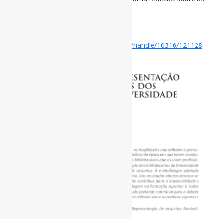
práticas vigentes e os desafios éticos.
#Indexação #Neutralidade
Disponível em:
https://estudogeral.uc.pt/handle/10316/121128