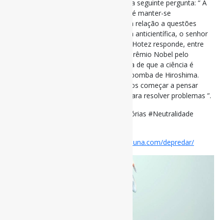
citada no início, o entrevistador lhe faz a seguinte pergunta: “ A
postura usual da comunidade científica é manter-se
publicamente neutra, especialmente em relação a questões
políticas. Mas, diante da crescente onda anticientífica, o senhor
acha que isso precisa mudar? ”. Ao que Hotez responde, entre
outras coisas: “ Alguém que ganhou o Prêmio Nobel pelo
desarmamento nuclear disse que a ideia de que a ciência é
politicamente neutra foi destruída pela bomba de Hiroshima.
Acho que há verdade nisso, e precisamos começar a pensar
nesses termos e a falar sobre política para resolver problemas ”.
#Ciência #Capitalismo #RevistasPredatórias #Neutralidade
#MásCondutasCientíficas
Disponível em:
https://www.elcohetealaluna.com/depredar/