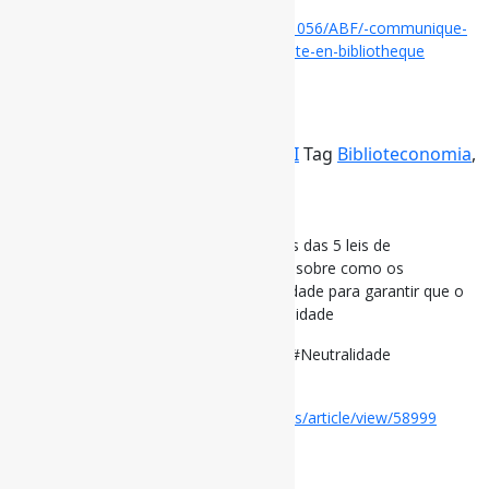
Disponível em:
https://abf.asso.fr/1/22/1056/ABF/-communique-
neutralite-pluralisme-et-themes-dactualite-en-bibliotheque
17 de outubro de 2023
Os Corolários de Lankes
Por
Pedro Andretta
em
Informe-CI
Tag
Biblioteconomia
,
FundamentosDaCI
,
Neutralidade
Os Corolários de Lankes
O artigo explora uma série de corolários das 5 leis de
Ranganathan. Essas proposições falam sobre como os
bibliotecários trabalham com a comunidade para garantir que o
serviço seja moldado em toda a comunidade
#FundamentosDaCI #Biblioteconomia #Neutralidade
Disponível em:
https://www.nepjol.info/index.php/access/article/view/58999