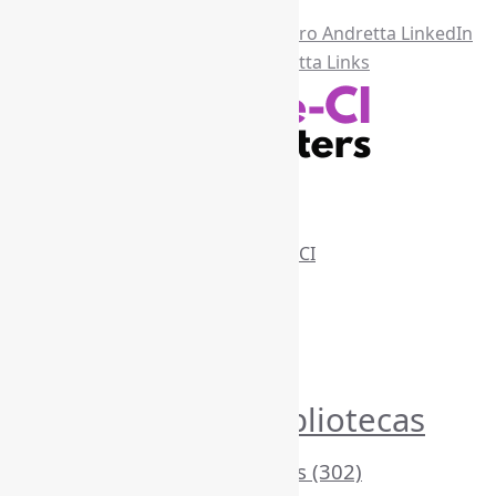
Recursos Informe-CI
Informe-CI
Assinar NewsLetters Informe-CI
Busca por conteúdos
Índice de tags
Buscador de conteúdos
Principais Tags (Assuntos)
Bibliotecas
AcessoAberto
(208)
Arquivos
(125)
(1052)
BibliotecasEscolares
(302)