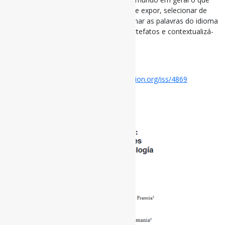
colecionar, selecionar suas coleções que expor, selecionar de
todo o exposto o que destacar, selecionar as palavras do idioma
que serão usadas para explicar esses artefatos e contextualizá-
los em uma exposição
#Museologia #Neutralidade
Disponível em:
https://journals.openedition.org/iss/4869