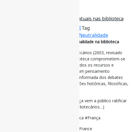
9 de novembro de 2023
Neutralidade, pluralismo e temas atuais nas biblioteca
Por
Pedro Andretta
em
Informe-CI
Tag
BibliotecasPúblicas
,
Ética
,
França
,
Neutralidade
Neutralidade, pluralismo e temas de atualidade na biblioteca
Na França: “Código de Ética dos Bibliotecários (2003, revisado
em 2020) (§2) “ Os funcionários da biblioteca comprometem-se
a […] colocar à disposição do público todos os recursos e
métodos necessários à construção de um pensamento
complexo e autônomo : compreensão informada dos debates
públicos, eventos atuais, grandes questões históricas, filosóficas,
científicas e sociais. “
(A Associação de Bibliotecários da França vem a público ratificar
a função e missão das Bibliotecas e Bibliotecários…)
#Neutralidade $BibliotecasPúblicas #Ética #França
via L’Association des Bibliothécaires de France