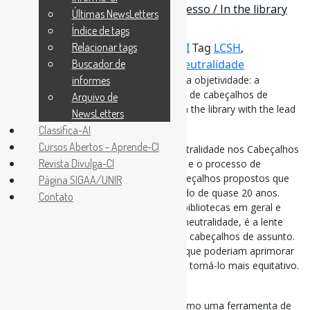
de assunto da Biblioteca do Congresso / In the library
Últimas NewsLetters
with the lead pipe
Índice de tags
Por
Pedro Andretta
Relacionar tags
em
Informe-CI
Tag
LCSH
,
ListasDeCabeçalhosDeAssunto
Buscador de
,
Neutralidade
Em busca de aprovação, confrontando a objetividade: a
informes
neutralidade no processo de aprovação de cabeçalhos de
Arquivo de
assunto da Biblioteca do Congresso / In the library with the lead
NewsLetters
pipe
Classifica-AI
Cursos Abertos – Aprende-CI
Este estudo examina o conceito de neutralidade nos Cabeçalhos
Revista Divulga-CI
de Assunto da Biblioteca do Congresso e o processo de
aprovação de assuntos, analisando cabeçalhos propostos que
Página SIGAA/UNIR
foram rejeitados ao longo de um período de quase 20 anos.
Contato
Considera o papel da neutralidade nas bibliotecas em geral e
argumenta que a equidade, em vez da neutralidade, é a lente
apropriada para avaliar as propostas de cabeçalhos de assunto.
Por fim, recomenda diversas reformas que poderiam aprimorar
o processo de cabeçalhos de assunto e torná-lo mais equitativo.
(…)
A LCSH surgiu há mais de um século como uma ferramenta de