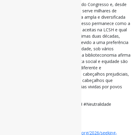
catalogação temática para a Biblioteca do Congresso e, desde
então, evoluiu para um vocabulário que serve milhares de
bibliotecas em todo o mundo. Apesar da ampla e diversificada
base de usuários, a Biblioteca do Congresso permanece como a
única árbitra sobre quais propostas são aceitas na LCSH e qual
forma os cabeçalhos assumem. Nas últimas duas décadas,
rejeitou diversas propostas temáticas devido a uma preferência
por uma suposta neutralidade e objetividade, sob vários
disfarces. No entanto, como profissão, a biblioteconomia afirma
priorizar a responsabilidade social. Justiça social e equidade são
incompatíveis com uma neutralidade indiferente e
propositalmente inofensiva que permite cabeçalhos prejudiciais,
colonialistas e racistas na LCSH e exclui cabeçalhos que
descrevem preconceito ou as experiências vividas por povos
marginalizados.
#ListasDeCabeçalhosDeAssunto #LCSH #Neutralidade
via In the library with the lead pipe
Disponível em:
https://www.inthelibrarywiththeleadpipe.org/2026/seeking-