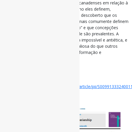
atitudes dos bibliotecários acadêmicos canadenses em relação à
neutralidade da biblioteca, incluindo como eles definem,
valorizam e praticam a neutralidade. Foi descoberto que os
bibliotecários acadêmicos canadenses mais comumente definem
a neutralidade como “não tomar partido” e que concepções
ambivalentes e negativas de neutralidade são prevalentes. A
neutralidade é amplamente considerada impossível e antiética, e
vista como significativamente menos valiosa do que outros
valores da biblioteca, como acesso à informação e
responsabilidade social.
#Neutralidade
Disponível em:
https://www.sciencedirect.com/science/article/pii/S0099133324001
dgcid=rss_sd_all