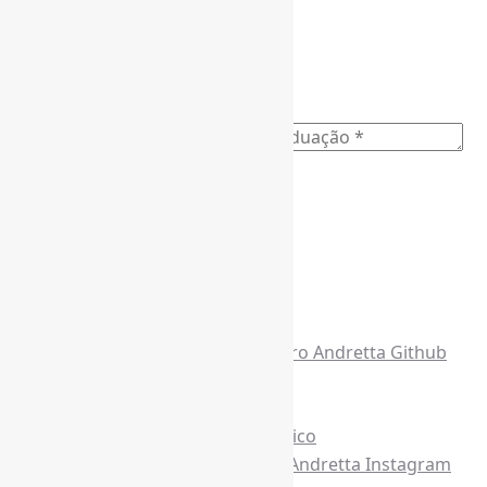
Ano do nascimento
*
E-mail para os NewsLetters
*
Acesse também