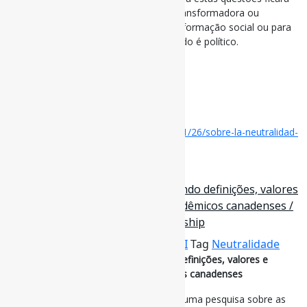
claro se a biblioteca é definida como transformadora ou
conservadora, se funciona para a transformação social ou para
a manutenção do estado de coisas. Tudo é político.
via LabZebra
#Neutralidade #Bibliotecas
Disponível em:
https://labzebra.wordpress.com/2025/01/26/sobre-la-neutralidad-
bibliotecaria/
17 de setembro de 2024
Conflitos de neutralidade: explorando definições, valores
e práticas entre bibliotecários acadêmicos canadenses /
The Journal of Academic Librarianship
Por
Pedro Andretta
em
Informe-CI
Tag
Neutralidade
Conflitos de neutralidade: explorando definições, valores e
práticas entre bibliotecários acadêmicos canadenses
Este artigo apresenta os resultados de uma pesquisa sobre as