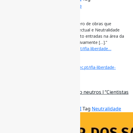
LiberdadeIntelectual
,
Neutralidade
[ad_1]
IFLA: Liberdade intelectual l “[…] o número de obras que
mencionam os termos #LiberdadeIntelectual e Neutralidade
aumentou apenas ligeiramente, enquanto entradas na área da
Justiça Social […] aumentaram significativamente […].”
#Neutralidade via RBE
blogue.rbe.mec.pt/ifla-liberdade…
[ad_2]
Acesse o item em:
https://blogue.rbe.mec.pt/ifla-liberdade-
intelectual-temas-2665702
26 de outubro de 2022
Cientistas e pesquisadores não são neutros l “Cientistas
e pesquisadores não são…
Por
Pedro Andretta
em
Informe-CI
Tag
Neutralidade