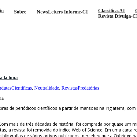
io
Classifica-AI
Sobre
NewsLetters Informe-CI
Revista Divulga-C
a la luna
utasCientíficas
,
Neutralidade
,
RevistasPredatórias
una
pras de periódicos científicos a partir de mansões na Inglaterra, co
 Com mais de três décadas de história, foi comprada por quase um mil
s, a revista foi removida do índice Web of Science. Em uma carta re
ibliografias de vários artigos publicados, percebeu que a Oxbridge ha