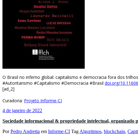
O Brasil no inferno global: capitalismo e democracia fora dos tril
#Autoritarismo #Capitalismo #Democracia #Brasil
doi.org/10.1160
[ad_2]
Curadoria:
Projeto Informe-CI
4 de janeiro de 2022
Sociedade informacional & propriedade intelectual, organizad
Por
Pedro Andretta
em
Informe-CI
Tag
Algoritmos
,
blockchain
,
Capi