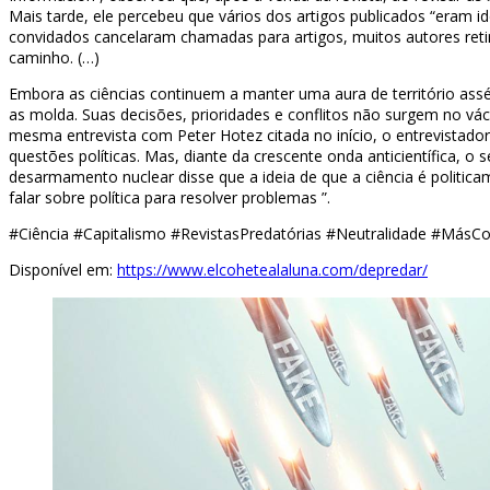
Mais tarde, ele percebeu que vários dos artigos publicados “eram i
convidados cancelaram chamadas para artigos, muitos autores reti
caminho. (…)
Embora as ciências continuem a manter uma aura de território assép
as molda. Suas decisões, prioridades e conflitos não surgem no vác
mesma entrevista com Peter Hotez citada no início, o entrevistador
questões políticas. Mas, diante da crescente onda anticientífica, 
desarmamento nuclear disse que a ideia de que a ciência é politic
falar sobre política para resolver problemas ”.
#Ciência #Capitalismo #RevistasPredatórias #Neutralidade #MásCo
Disponível em:
https://www.elcohetealaluna.com/depredar/