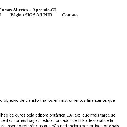
Cursos Abertos – Aprende-CI
I
Página SIGAA/UNIR
Contato
m o objetivo de transformá-los em instrumentos financeiros que
hão de euros pela editora britânica OAText, que mais tarde se
cente, Tomàs Baiget , editor fundador de El Profesional de la
via inserido referências que não pertenciam aos artigos originais.