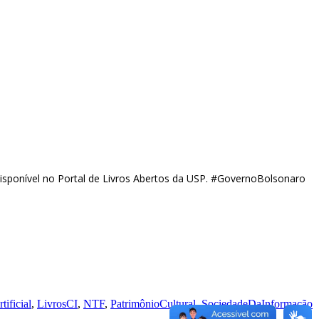
l Disponível no Portal de Livros Abertos da USP. #GovernoBolsonaro
tificial
,
LivrosCI
,
NTF
,
PatrimônioCultural
,
SociedadeDaInformação