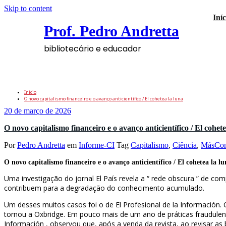
Skip to content
Iníc
Prof. Pedro Andretta
bibliotecário e educador
Tag: Capitalismo
Início
O novo capitalismo financeiro e o avanço anticientífico / El cohetea la luna
20 de março de 2026
O novo capitalismo financeiro e o avanço anticientífico / El cohete
Por
Pedro Andretta
em
Informe-CI
Tag
Capitalismo
,
Ciência
,
MásCond
O novo capitalismo financeiro e o avanço anticientífico / El cohetea la l
Uma investigação do jornal El País revela a “ rede obscura ” de com
contribuem para a degradação do conhecimento acumulado.
Um desses muitos casos foi o de El Profesional de la Información.
tornou a Oxbridge. Em pouco mais de um ano de práticas fraudulenta
Información , observou que, após a venda da revista, ao revisar as b