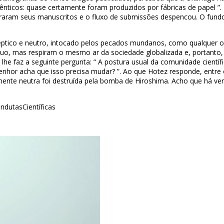
dênticos: quase certamente foram produzidos por fábricas de papel ”.
raram seus manuscritos e o fluxo de submissões despencou. O fundo
tico e neutro, intocado pelos pecados mundanos, como qualquer outra
uo, mas respiram o mesmo ar da sociedade globalizada e, portanto, sã
 lhe faz a seguinte pergunta: “ A postura usual da comunidade cient
o senhor acha que isso precisa mudar? ”. Ao que Hotez responde, entr
amente neutra foi destruída pela bomba de Hiroshima. Acho que há v
ndutasCientíficas