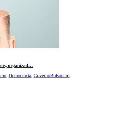
ilhos, organizad…
ismo
,
Democracia
,
GovernoBolsonaro