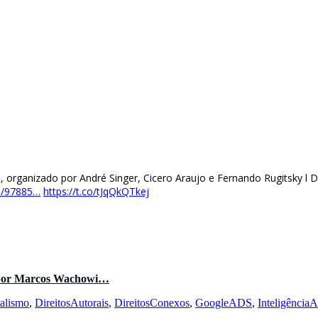
hos, organizado por André Singer, Cicero Araujo e Fernando Rugitsky 
6/97885…
https://t.co/tJqQkQTkej
o por Marcos Wachowi…
talismo
,
DireitosAutorais
,
DireitosConexos
,
GoogleADS
,
InteligênciaAr