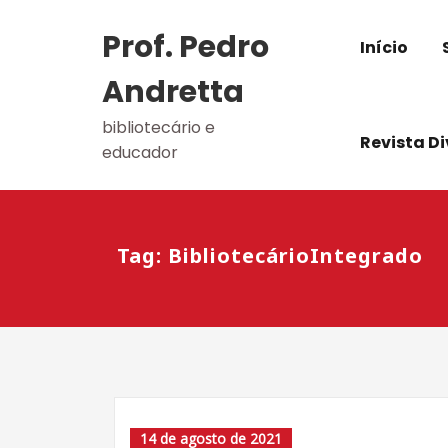
Skip
to
Prof. Pedro
Início
content
Andretta
bibliotecário e
Revista D
educador
Tag: BibliotecárioIntegrado
14 de agosto de 2021