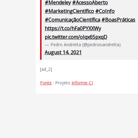
#Mendeley
#AcessoAberto
#MarketingCientífico
#CoInfo
#ComunicaçãoCientífica
#BoasPráticas
https://t.co/hFa0PYXXWy
pic.twitter.com/oIqx65pxqD
— Pedro Andretta (@pedroisandretta)
August 14, 2021
[ad_2]
Fonte
: Projeto
Informe-CI