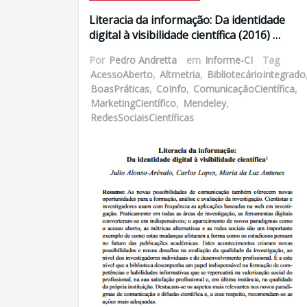
Literacia da informação: Da identidade
digital à visibilidade científica (2016) …
Por
Pedro Andretta
em
Informe-CI
Tag
AcessoAberto
,
Altmetria
,
BibliotecárioIntegrado
BoasPráticas
,
CoInfo
,
ComunicaçãoCientífica
,
MarketingCientífico
,
Mendeley
,
RedesSociaisCientíficas