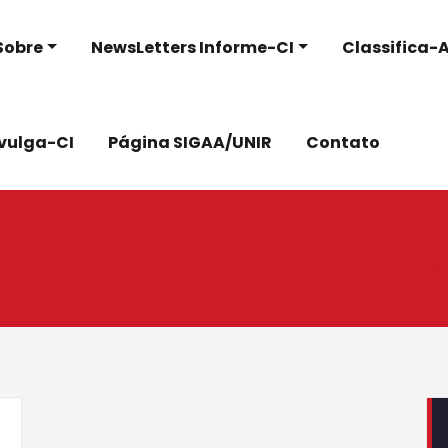
Sobre
NewsLetters Informe-CI
Classifica-A
ivulga-CI
Página SIGAA/UNIR
Contato
Início