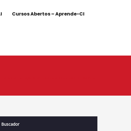
I
Cursos Abertos – Aprende-CI
Literacia da informação: Da identidade digital à visibilidade científica (2016) …
Buscador