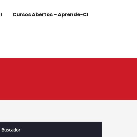
I
Cursos Abertos – Aprende-CI
ntação Audiovisual na #Cl e Ciências da #Comunicação l “[…] a #Documenta…
Buscador