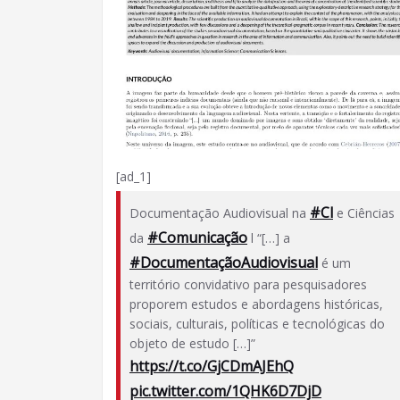
[ad_1]
#Cl
Documentação Audiovisual na
e Ciências
#Comunicação
da
l “[…] a
#DocumentaçãoAudiovisual
é um
território convidativo para pesquisadores
proporem estudos e abordagens históricas,
sociais, culturais, políticas e tecnológicas do
objeto de estudo […]”
https://t.co/GjCDmAJEhQ
pic.twitter.com/1QHK6D7DjD