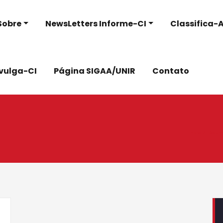
Sobre
NewsLetters Informe-CI
Classifica-A
ivulga-CI
Página SIGAA/UNIR
Contato
Início
Docume