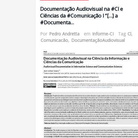
Documentação Audiovisual na #Cl e
Ciências da #Comunicação l “[…] a
#Documenta…
Por
Pedro Andretta
em
Informe-CI
Tag
Cl
,
Comunicacão
,
DocumentaçãoAudiovisual