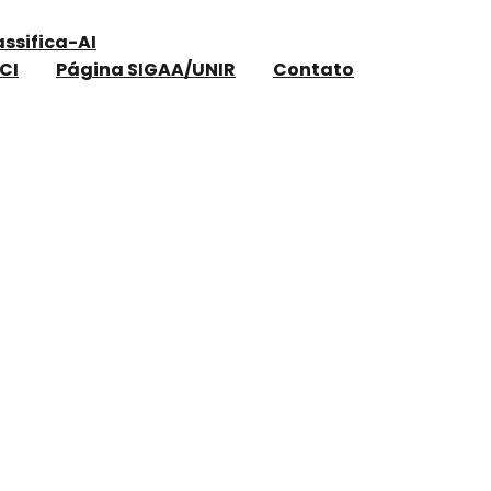
assifica-AI
CI
Página SIGAA/UNIR
Contato