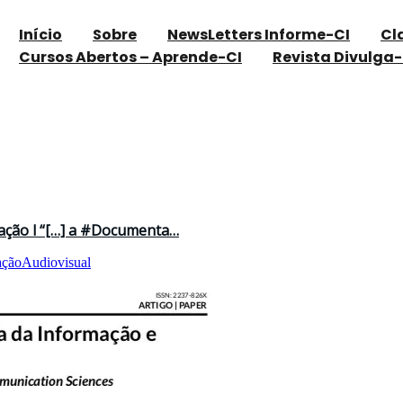
Início
Sobre
NewsLetters Informe-CI
Cl
Cursos Abertos – Aprende-CI
Revista Divulga-
ação l “[…] a #Documenta…
çãoAudiovisual