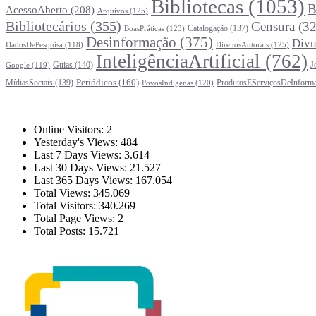
Bibliotecas
(1053)
B
AcessoAberto
(208)
Arquivos
(125)
Bibliotecários
(355)
Censura
(32
Catalogação
(137)
BoasPráticas
(123)
Desinformação
(375)
Divu
DireitosAutorais
(125)
DadosDePesquisa
(118)
InteligênciaArtificial
(762)
Guias
(140)
J
Google
(119)
Periódicos
(160)
MídiasSociais
(139)
ProdutosEServiçosDeInform
PovosIndígenas
(120)
Estatísticas
Online Visitors:
2
Yesterday's Views:
484
Last 7 Days Views:
3.614
Last 30 Days Views:
21.527
Last 365 Days Views:
167.054
Total Views:
345.069
Total Visitors:
340.269
Total Page Views:
2
Total Posts:
15.721