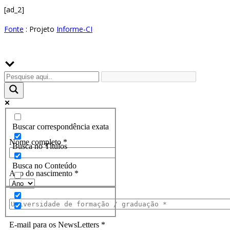
[ad_2]
Fonte
: Projeto
Informe-CI
Buscador
Assine a Informe-CI NewsLetters
Buscar correspondência exata
Nome completo
*
Busca no Títulos
Busca no Conteúdo
Ano do nascimento
*
E-mail para os NewsLetters
*