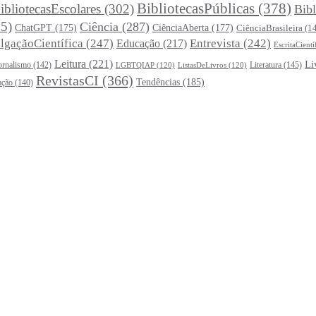
BibliotecasPúblicas
(378)
ibliotecasEscolares
(302)
Bibl
5)
Ciência
(287)
ChatGPT
(175)
CiênciaAberta
(177)
CiênciaBrasileira
(1
lgaçãoCientífica
(247)
Entrevista
(242)
Educação
(217)
EscritaCientí
Leitura
(221)
Li
ornalismo
(142)
Literatura
(145)
LGBTQIAP
(120)
ListasDeLivros
(120)
RevistasCI
(366)
Tendências
(185)
ação
(140)