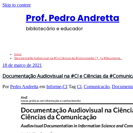
Skip to content
Prof. Pedro Andretta
bibliotecário e educador
Tag: DocumentaçãoAudiovisual
Início
Documentação Audiovisual na #Cl e Ciências da #Comunicação l “[…] a #Documenta…
18 de março de 2021
Documentação Audiovisual na #Cl e Ciências da #Comunic
Por
Pedro Andretta
em
Informe-CI
Tag
Cl
,
Comunicacão
,
Documenta