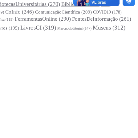
iotecasUniversitárias
(270)
Biblioteconomia
(247)
CoInfo
(246)
ComunicaçãoCientífica
(209)
COVID19
(178)
49)
FerramentasOnline
(290)
FontesDeInformação
(261)
fica
(119)
LivrosCI
(319)
Museus
(312)
vros
(195)
MercadoEditorial
(147)