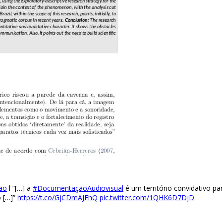
ão
l “[…] a
#DocumentaçãoAudiovisual
é um território convidativo p
o […]”
https://t.co/GjCDmAJEhQ
pic.twitter.com/1QHK6D7DjD