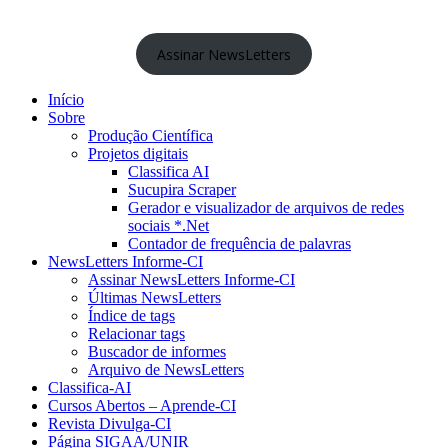
Assinar NewsLetters
Início
Sobre
Produção Científica
Projetos digitais
Classifica AI
Sucupira Scraper
Gerador e visualizador de arquivos de redes
sociais *.Net
Contador de frequência de palavras
NewsLetters Informe-CI
Assinar NewsLetters Informe-CI
Últimas NewsLetters
Índice de tags
Relacionar tags
Buscador de informes
Arquivo de NewsLetters
Classifica-AI
Cursos Abertos – Aprende-CI
Revista Divulga-CI
Página SIGAA/UNIR