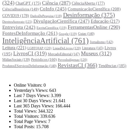
(324)
Ciência
(287)
ChatGPT
(175)
CiênciaAberta
(177)
CoInfo
(245)
ComunicaçãoCientífica
(208)
CiênciaBrasileira
(149)
Desinformação
(375)
COVID19
(178)
DadosDePesquisa
(118)
DivulgaçãoCientífica
(247)
Educação
(217)
DireitosAutorais
(125)
FerramentasOnline
(290)
Entrevista
(242)
EscritaCientífica
(119)
FontesDeInformação
(261)
Guias
(140)
Google
(119)
InteligênciaArtificial
(761)
Jornalismo
(142)
Leitura
(221)
Livros
Literatura
(145)
LGBTQIAP
(120)
ListasDeLivros
(120)
LivrosCI
(319)
Museus
(312)
(195)
MercadoEditorial
(147)
Periódicos
(160)
MídiasSociais
(139)
PovosIndígenas
(120)
RevistasCI
(366)
Tendências
(185)
ProdutosEServiçosDeInformação
(140)
Estatísticas
Online Visitors:
0
Yesterday's Views:
643
Last 7 Days Views:
3.399
Last 30 Days Views:
21.641
Last 365 Days Views:
166.444
Total Views:
344.322
Total Visitors:
339.636
Total Page Views:
7
Total Posts:
15.708