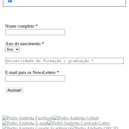
Assine a Informe-CI NewsLetters
Nome completo
*
Ano do nascimento
*
E-mail para os NewsLetters
*
Acesse também