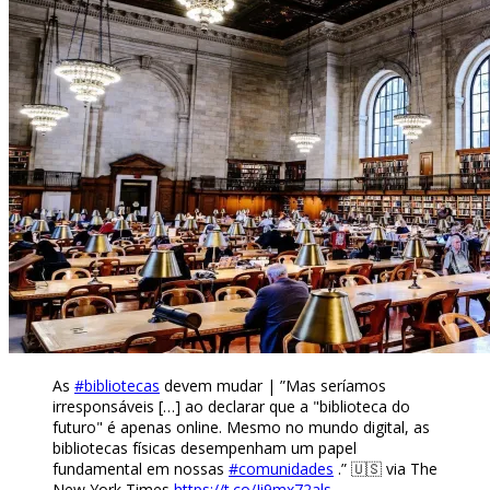
As
#bibliotecas
devem mudar | ”Mas seríamos
irresponsáveis […] ao declarar que a "biblioteca do
futuro" é apenas online. Mesmo no mundo digital, as
bibliotecas físicas desempenham um papel
fundamental em nossas
#comunidades
.” 🇺🇸 via The
New York Times
https://t.co/Ii9mx72als