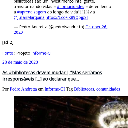
bibliotecas são um investimento inteligente,
transformando vidas e
#comunidades
e defendendo
a
#aprendizagem
ao longo da vida“ 🇪🇸 via
@JulianMarquina
⁩
https://t.co/jK89QpjpSI
— Pedro Andretta (@pedroisandretta)
October 26,
2020
[ad_2]
Fonte
: Projeto
Informe-CI
28 de maio de 2020
As #bibliotecas devem mudar | ”Mas seríamos
irresponsáveis […] ao declarar que…
Por
Pedro Andretta
em
Informe-CI
Tag
Bibliotecas
,
comunidades