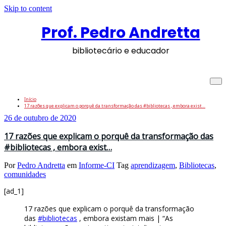
Skip to content
Prof. Pedro Andretta
bibliotecário e educador
Tag: comunidades
Início
17 razões que explicam o porquê da transformação das #bibliotecas , embora exist…
26 de outubro de 2020
17 razões que explicam o porquê da transformação das
#bibliotecas , embora exist…
Por
Pedro Andretta
em
Informe-CI
Tag
aprendizagem
,
Bibliotecas
,
comunidades
[ad_1]
17 razões que explicam o porquê da transformação
das
#bibliotecas
, embora existam mais | “As