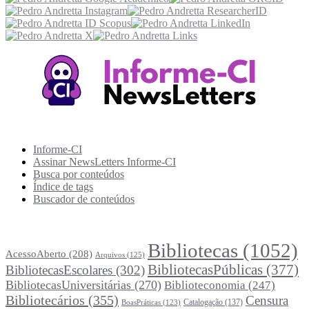
Recursos Informe-CI
Informe-CI
Assinar NewsLetters Informe-CI
Busca por conteúdos
Índice de tags
Buscador de conteúdos
Principais Tags (Assuntos)
Bibliotecas
(1052)
AcessoAberto
(208)
Arquivos
(125)
BibliotecasPúblicas
(377)
BibliotecasEscolares
(302)
BibliotecasUniversitárias
(270)
Biblioteconomia
(247)
Bibliotecários
(355)
Censura
Catalogação
(137)
BoasPráticas
(123)