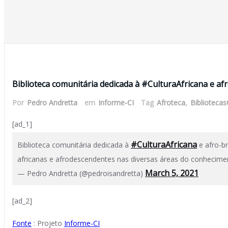
4 de março de 2021
Biblioteca comunitária dedicada à #CulturaAfricana e af
Por
Pedro Andretta
em
Informe-CI
Tag
Afroteca
,
Biblioteca
[ad_1]
#CulturaAfricana
Biblioteca comunitária dedicada à
e afro-br
africanas e afrodescendentes nas diversas áreas do conhecim
March 5, 2021
— Pedro Andretta (@pedroisandretta)
[ad_2]
Fonte
: Projeto
Informe-CI