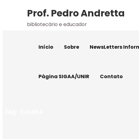
Skip
Prof. Pedro Andretta
to
content
bibliotecário e educador
Início
Sobre
NewsLetters Infor
Página SIGAA/UNIR
Contato
Tag: Cuiabá