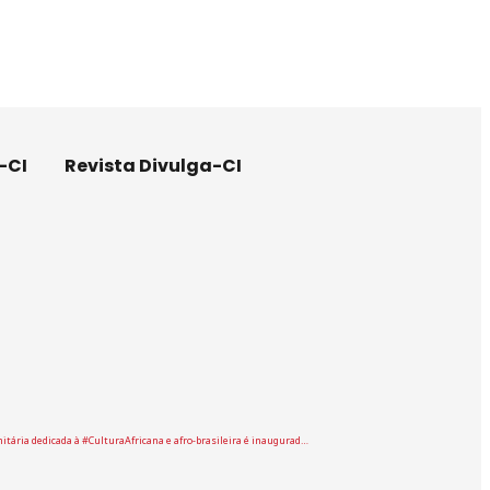
-CI
Revista Divulga-CI
itária dedicada à #CulturaAfricana e afro-brasileira é inaugurad…