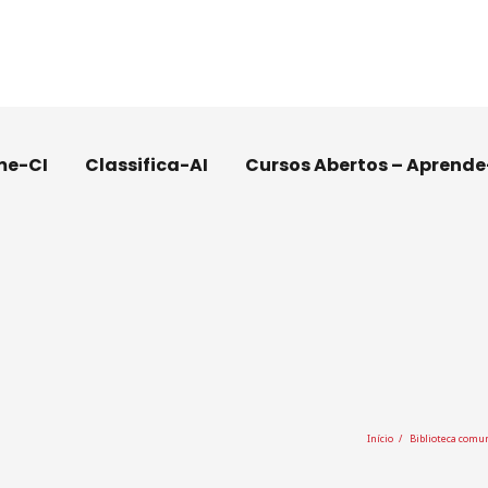
me-CI
Classifica-AI
Cursos Abertos – Aprende
Início
Biblioteca comun