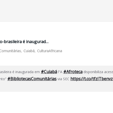
ro-brasileira é inaugurad…
sComunitárias
,
Cuiabá
,
CulturaAfricana
#Cuiabá
#Afroteca
asileira é inaugurada em
l“A
disponibiliza aces
#BibliotecasComunitárias
https://t.co/tfzITbenvz
ento”
via SEC