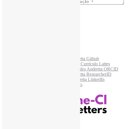
E-mail para os NewsLetters
*
Acesse também
Recursos Informe-CI