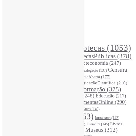
Informe-CI
Assinar NewsLetters Informe-CI
Busca por conteúdos
Índice de tags
Buscador de conteúdos
Principais Tags (Assuntos)
Bibliotecas
(1053)
AcessoAberto
(208)
Arquivos
(125)
BibliotecasPúblicas
(378)
BibliotecasEscolares
(302)
BibliotecasUniversitárias
(270)
Biblioteconomia
(247)
Bibliotecários
(355)
Censura
Catalogação
(137)
BoasPráticas
(123)
(326)
Ciência
(287)
ChatGPT
(175)
CiênciaAberta
(177)
CoInfo
(246)
ComunicaçãoCientífica
(210)
CiênciaBrasileira
(149)
Desinformação
(375)
COVID19
(178)
DadosDePesquisa
(118)
DivulgaçãoCientífica
(248)
Educação
(217)
DireitosAutorais
(125)
FerramentasOnline
(290)
Entrevista
(242)
EscritaCientífica
(119)
FontesDeInformação
(261)
Guias
(140)
Google
(119)
InteligênciaArtificial
(763)
Jornalismo
(142)
Leitura
(221)
Livros
Literatura
(145)
LGBTQIAP
(120)
ListasDeLivros
(120)
LivrosCI
(319)
Museus
(312)
(195)
MercadoEditorial
(147)