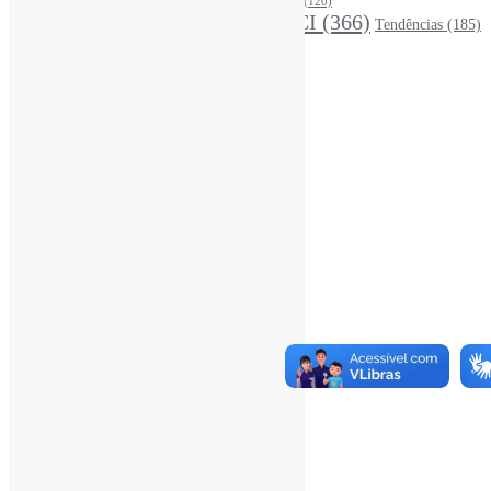
Periódicos
(160)
MídiasSociais
(139)
PovosIndígenas
(120)
RevistasCI
(366)
Tendências
(185)
ProdutosEServiçosDeInformação
(140)
Estatísticas
Online Visitors:
1
Yesterday's Views:
370
Last 7 Days Views:
3.156
Last 30 Days Views:
20.444
Last 365 Days Views:
167.432
Total Views:
345.798
Total Visitors:
340.963
Total Page Views:
1
Total Posts:
15.727