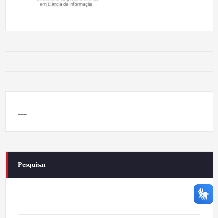
___
Pesquisar