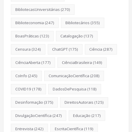
BibliotecasUniversitárias
(270)
Biblioteconomia
(247)
Bibliotecários
(355)
BoasPráticas
(123)
Catalogação
(137)
Censura
(324)
ChatGPT
(175)
Ciência
(287)
CiênciaAberta
(177)
CiênciaBrasileira
(149)
CoInfo
(245)
ComunicaçãoCientífica
(208)
COVID19
(178)
DadosDePesquisa
(118)
Desinformação
(375)
DireitosAutorais
(125)
DivulgaçãoCientífica
(247)
Educação
(217)
Entrevista
(242)
EscritaCientífica
(119)