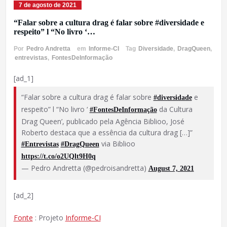
7 de agosto de 2021
“Falar sobre a cultura drag é falar sobre #diversidade e
respeito” l “No livro ‘…
Por
Pedro Andretta
em
Informe-CI
Tag
Diversidade
,
DragQueen
,
entrevistas
,
FontesDeInformação
[ad_1]
“Falar sobre a cultura drag é falar sobre
e
#diversidade
respeito” l “No livro ‘
da Cultura
#FontesDeInformação
Drag Queen’, publicado pela Agência Biblioo, José
Roberto destaca que a essência da cultura drag […]”
via Biblioo
#Entrevistas
#DragQueen
https://t.co/o2UQlt9H0q
— Pedro Andretta (@pedroisandretta)
August 7, 2021
[ad_2]
Fonte
: Projeto
Informe-CI