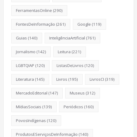
FerramentasOnline
(290)
FontesDeInformação
(261)
Google
(119)
Guias
(140)
InteligênciaArtificial
(761)
Jornalismo
(142)
Leitura
(221)
LGBTQIAP
(120)
ListasDeLivros
(120)
Literatura
(145)
Livros
(195)
LivrosCI
(319)
MercadoEditorial
(147)
Museus
(312)
MídiasSociais
(139)
Periódicos
(160)
PovosIndígenas
(120)
ProdutosEServiçosDeInformação
(140)