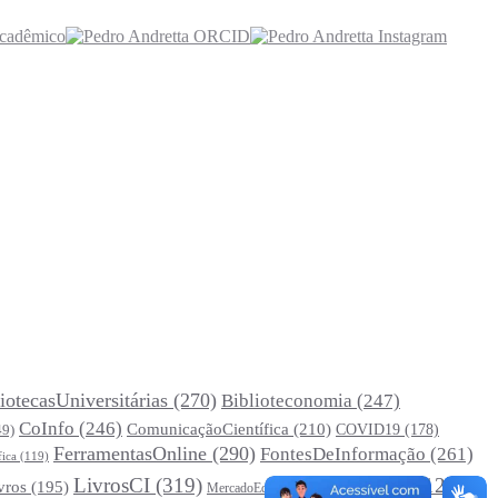
iotecasUniversitárias
(270)
Biblioteconomia
(247)
CoInfo
(246)
ComunicaçãoCientífica
(210)
COVID19
(178)
49)
FerramentasOnline
(290)
FontesDeInformação
(261)
fica
(119)
LivrosCI
(319)
Museus
(312)
vros
(195)
MercadoEditorial
(147)