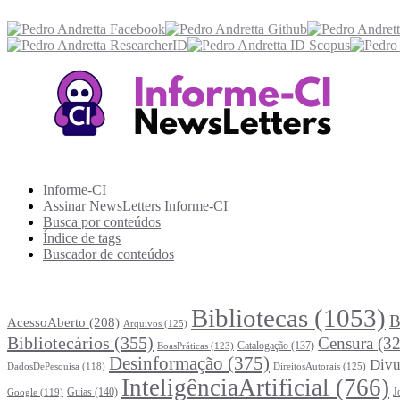
Acesse também
Recursos Informe-CI
Informe-CI
Assinar NewsLetters Informe-CI
Busca por conteúdos
Índice de tags
Buscador de conteúdos
Principais Tags (Assuntos)
Bibliotecas
(1053)
B
AcessoAberto
(208)
Arquivos
(125)
Bibliotecários
(355)
Censura
(32
Catalogação
(137)
BoasPráticas
(123)
Desinformação
(375)
Divu
DireitosAutorais
(125)
DadosDePesquisa
(118)
InteligênciaArtificial
(766)
Guias
(140)
J
Google
(119)