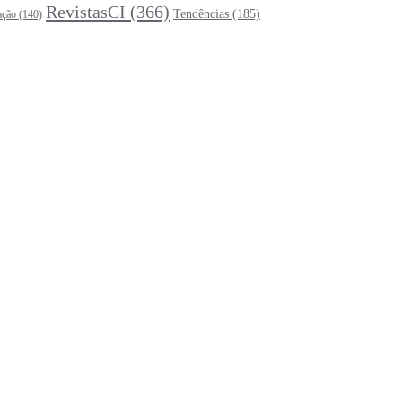
RevistasCI
(366)
Tendências
(185)
ação
(140)