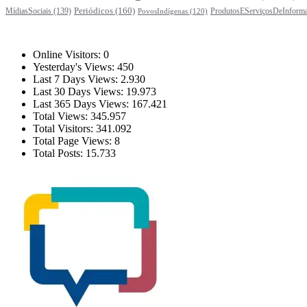
Periódicos
(160)
MídiasSociais
(139)
ProdutosEServiçosDeInform
PovosIndígenas
(120)
Estatísticas
Online Visitors:
0
Yesterday's Views:
450
Last 7 Days Views:
2.930
Last 30 Days Views:
19.973
Last 365 Days Views:
167.421
Total Views:
345.957
Total Visitors:
341.092
Total Page Views:
8
Total Posts:
15.733