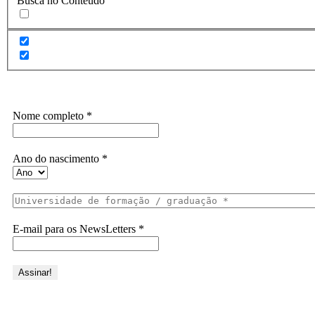
Busca no Conteúdo
Assine a Informe-CI NewsLetters
Nome completo
*
Ano do nascimento
*
E-mail para os NewsLetters
*