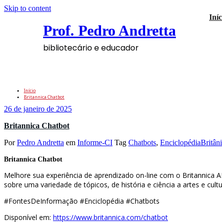
Skip to content
Iníc
Prof. Pedro Andretta
bibliotecário e educador
Tag: EnciclopédiaBritânica
Início
Britannica Chatbot
26 de janeiro de 2025
Britannica Chatbot
Por
Pedro Andretta
em
Informe-CI
Tag
Chatbots
,
EnciclopédiaBritân
Britannica Chatbot
Melhore sua experiência de aprendizado on-line com o Britannica AI
sobre uma variedade de tópicos, de história e ciência a artes e cultu
#FontesDeInformação #Enciclopédia #Chatbots
Disponível em:
https://www.britannica.com/chatbot