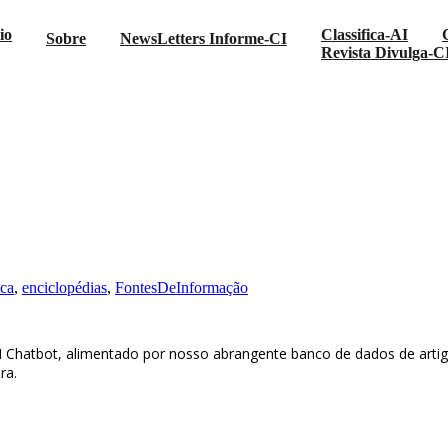
io
Classifica-AI
Sobre
NewsLetters Informe-CI
Revista Divulga-C
ica
,
enciclopédias
,
FontesDeInformação
 Chatbot, alimentado por nosso abrangente banco de dados de artigos
ra.