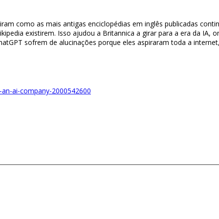
viram como as mais antigas enciclopédias em inglês publicadas con
edia existirem. Isso ajudou a Britannica a girar para a era da IA, 
hatGPT sofrem de alucinações porque eles aspiraram toda a internet,
ow-an-ai-company-2000542600