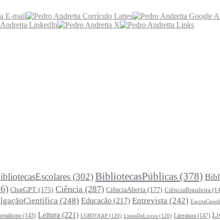
BibliotecasPúblicas
(378)
ibliotecasEscolares
(302)
Bibl
6)
Ciência
(287)
ChatGPT
(175)
CiênciaAberta
(177)
CiênciaBrasileira
(1
lgaçãoCientífica
(248)
Entrevista
(242)
Educação
(217)
EscritaCientí
Leitura
(221)
Li
ornalismo
(143)
Literatura
(147)
LGBTQIAP
(120)
ListasDeLivros
(120)