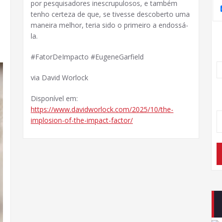
por pesquisadores inescrupulosos, e também
tenho certeza de que, se tivesse descoberto uma
maneira melhor, teria sido o primeiro a endossá-
la.
#FatorDeImpacto #EugeneGarfield
via David Worlock
Disponível em:
https://www.davidworlock.com/2025/10/the-
implosion-of-the-impact-factor/