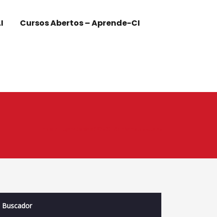
I
Cursos Abertos – Aprende-CI
Início
Eugene Garfield (1925-2017) / Informatics studies
Buscador