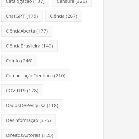
Catalogação
(137)
Censura
(326)
ChatGPT
(175)
Ciência
(287)
CiênciaAberta
(177)
CiênciaBrasileira
(149)
CoInfo
(246)
ComunicaçãoCientífica
(210)
COVID19
(178)
DadosDePesquisa
(118)
Desinformação
(375)
DireitosAutorais
(125)