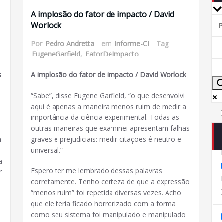
A implosão do fator de impacto / David
Worlock
Por
Pedro Andretta
em
Informe-CI
Tag
EugeneGarfield
,
FatorDeImpacto
s
A implosão do fator de impacto / David Worlock
“Sabe”, disse Eugene Garfield, “o que desenvolvi
aqui é apenas a maneira menos ruim de medir a
importância da ciência experimental. Todas as
outras maneiras que examinei apresentam falhas
m
graves e prejudiciais: medir citações é neutro e
universal.”
a
Espero ter me lembrado dessas palavras
r
corretamente. Tenho certeza de que a expressão
“menos ruim” foi repetida diversas vezes. Acho
que ele teria ficado horrorizado com a forma
como seu sistema foi manipulado e manipulado
e