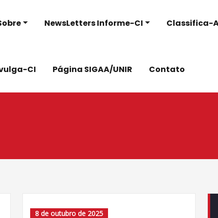
Sobre
NewsLetters Informe-CI
Classifica-A
ivulga-CI
Página SIGAA/UNIR
Contato
8 de outubro de 2025