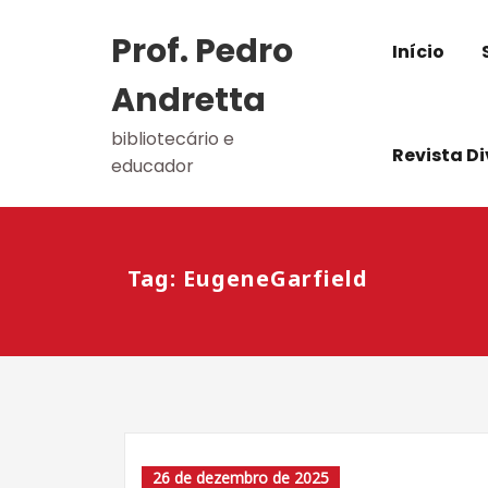
Skip
to
Prof. Pedro
Início
content
Andretta
bibliotecário e
Revista D
educador
Tag: EugeneGarfield
26 de dezembro de 2025