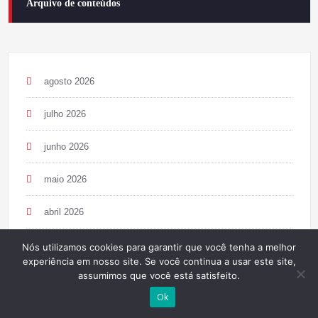
Arquivo de conteúdos
agosto 2026
julho 2026
junho 2026
maio 2026
abril 2026
março 2026
Nós utilizamos cookies para garantir que você tenha a melhor
experiência em nosso site. Se você continua a usar este site,
assumimos que você está satisfeito.
fevereiro 2026
Ok
janeiro 2026