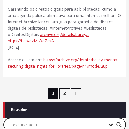
Garantindo os direitos digitais para as bibliotecas: Rumo a
uma agenda política afirmativa para uma Internet melhor l O
Internet Archive lançou um guia para garantia de direitos
digitais de bibliotecas. #InternetArchives #Bibliotecas
#DireitosDigitais
archive.org/details/bailey…
https://t.co/azMJWaZcsA
[ad_2]
Acesse o item em:
https://archive.org/details/bailey-menna-
securing-digital-rights-for-libraries/page/n1/mode/2up
Paginação
1
2
de
Buscador
posts