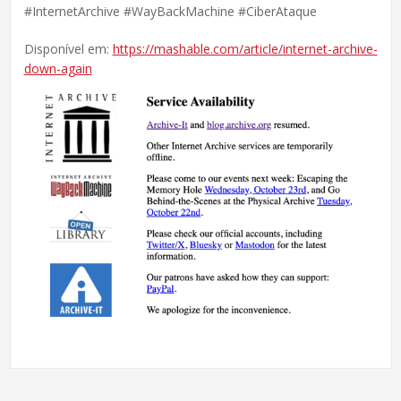
#InternetArchive #WayBackMachine #CiberAtaque
Disponível em:
https://mashable.com/article/internet-archive-
down-again