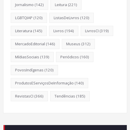
Jornalismo
(142)
Leitura
(221)
LGBTQIAP
(120)
ListasDeLivros
(120)
Literatura
(145)
Livros
(194)
LivrosCI
(319)
MercadoEditorial
(146)
Museus
(312)
MídiasSociais
(139)
Periódicos
(160)
PovosIndígenas
(120)
ProdutosEServiçosDeInformação
(140)
RevistasCI
(366)
Tendências
(185)