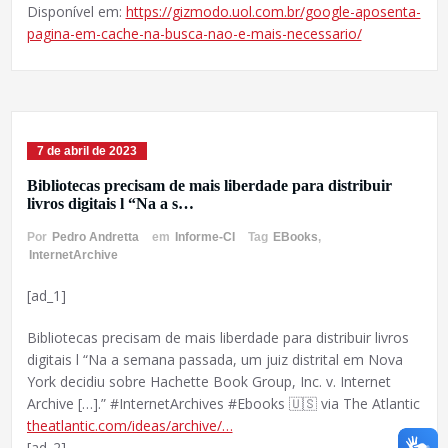
Disponível em:
https://gizmodo.uol.com.br/google-aposenta-
pagina-em-cache-na-busca-nao-e-mais-necessario/
7 de abril de 2023
Bibliotecas precisam de mais liberdade para distribuir
livros digitais l “Na a s…
Por
Pedro Andretta
em
Informe-CI
Tag
EBooks
,
InternetArchive
[ad_1]
Bibliotecas precisam de mais liberdade para distribuir livros
digitais l “Na a semana passada, um juiz distrital em Nova
York decidiu sobre Hachette Book Group, Inc. v. Internet
Archive […].” #InternetArchives #Ebooks 🇺🇸 via The Atlantic
theatlantic.com/ideas/archive/…
[ad_2]