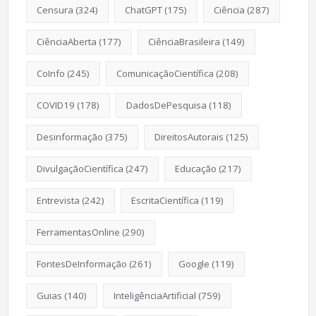
Censura
(324)
ChatGPT
(175)
Ciência
(287)
CiênciaAberta
(177)
CiênciaBrasileira
(149)
CoInfo
(245)
ComunicaçãoCientífica
(208)
COVID19
(178)
DadosDePesquisa
(118)
Desinformação
(375)
DireitosAutorais
(125)
DivulgaçãoCientífica
(247)
Educação
(217)
Entrevista
(242)
EscritaCientífica
(119)
FerramentasOnline
(290)
FontesDeInformação
(261)
Google
(119)
Guias
(140)
InteligênciaArtificial
(759)