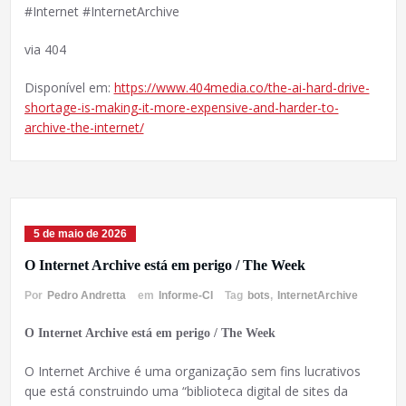
#Internet #InternetArchive
via 404
Disponível em:
https://www.404media.co/the-ai-hard-drive-
shortage-is-making-it-more-expensive-and-harder-to-
archive-the-internet/
5 de maio de 2026
O Internet Archive está em perigo / The Week
Por
Pedro Andretta
em
Informe-CI
Tag
bots
,
InternetArchive
O Internet Archive está em perigo / The Week
O Internet Archive é uma organização sem fins lucrativos
que está construindo uma “biblioteca digital de sites da